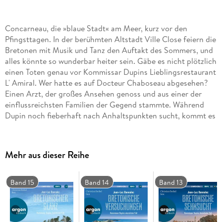
Concarneau, die »blaue Stadt« am Meer, kurz vor den
Pfingsttagen. In der berühmten Altstadt Ville Close feiern die
Bretonen mit Musik und Tanz den Auftakt des Sommers, und
alles könnte so wunderbar heiter sein. Gäbe es nicht plötzlich
einen Toten genau vor Kommissar Dupins Lieblingsrestaurant
L' Amiral. Wer hatte es auf Docteur Chaboseau abgesehen?
Einen Arzt, der großes Ansehen genoss und aus einer der
einflussreichsten Familien der Gegend stammte. Während
Dupin noch fieberhaft nach Anhaltspunkten sucht, kommt es
zu einem Anschlag, der die gesamte Stadt in Aufruhr
versetzt.
Mehr aus dieser Reihe
Ein hoch spannender Fall, der zugleich das wunderschöne
Städtchen Concarneau zum Protagonisten macht: seine
Häfen und Strände, seine Galerien und Restaurants, seine
Band 15
Band 14
Band 13
Traditionen und seine ganz besondere Geschichte.