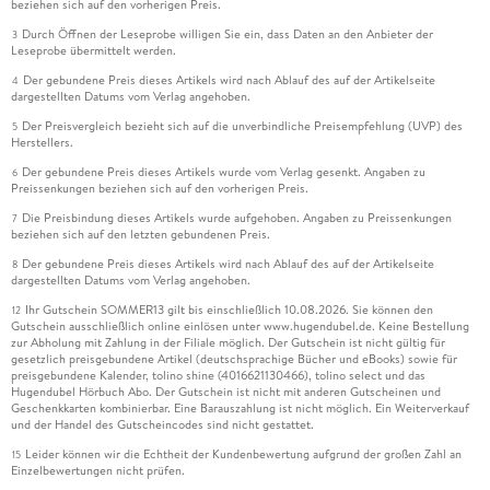
beziehen sich auf den vorherigen Preis.
Durch Öffnen der Leseprobe willigen Sie ein, dass Daten an den Anbieter der
3
Leseprobe übermittelt werden.
Der gebundene Preis dieses Artikels wird nach Ablauf des auf der Artikelseite
4
dargestellten Datums vom Verlag angehoben.
Der Preisvergleich bezieht sich auf die unverbindliche Preisempfehlung (UVP) des
5
Herstellers.
Der gebundene Preis dieses Artikels wurde vom Verlag gesenkt. Angaben zu
6
Preissenkungen beziehen sich auf den vorherigen Preis.
Die Preisbindung dieses Artikels wurde aufgehoben. Angaben zu Preissenkungen
7
beziehen sich auf den letzten gebundenen Preis.
Der gebundene Preis dieses Artikels wird nach Ablauf des auf der Artikelseite
8
dargestellten Datums vom Verlag angehoben.
Ihr Gutschein SOMMER13 gilt bis einschließlich 10.08.2026. Sie können den
12
Gutschein ausschließlich online einlösen unter www.hugendubel.de. Keine Bestellung
zur Abholung mit Zahlung in der Filiale möglich. Der Gutschein ist nicht gültig für
gesetzlich preisgebundene Artikel (deutschsprachige Bücher und eBooks) sowie für
preisgebundene Kalender, tolino shine (4016621130466), tolino select und das
Hugendubel Hörbuch Abo. Der Gutschein ist nicht mit anderen Gutscheinen und
Geschenkkarten kombinierbar. Eine Barauszahlung ist nicht möglich. Ein Weiterverkauf
und der Handel des Gutscheincodes sind nicht gestattet.
Leider können wir die Echtheit der Kundenbewertung aufgrund der großen Zahl an
15
Einzelbewertungen nicht prüfen.