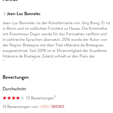
Jean-Luc Bannalec
Jean-Luc Bannalec ist der Künstlername von Jörg Bong. Er ist
in Bonn und im südlichen Finistère zu Hause. Die Krimireihe
mit Kommissar Dupin wurde für das Fernsehen verfilmt und
in zahlreiche Sprachen übersetzt. 2016 wurde der Autor von
der Region Bretagne mit dem Titel »Mécène de Bretagne«
ausgezeichnet. Seit 2018 ist er Ehrenmitglied der Académie
littéraire de Bretagne. Zuletzt erhielt er den Preis der
Buchmesse HomBuch für die deutsch-französischen
Beziehungen und die Ehrenbürgerschaft der Stadt
Concarneau.
Bewertungen
Gerd Wameling spielt neben seiner Theaterkarriere in
Durchschnitt
diversen Fernseh- und Kinoproduktionen und ist einer der
beliebtesten und bekanntesten deutschen Hörbuchsprecher.
15
13 Bewertungen
13 Bewertungen
von
LovelyBooks