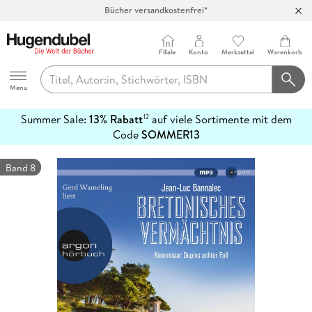
Bücher versandkostenfrei*
100 Tage Rückgaberecht***
Abholung in über 100 Filialen
Filiale
Konto
Merkzettel
Warenkorb
Hugendubel
Menu
Summer Sale:
13% Rabatt
auf viele Sortimente mit dem
12
mehr
Code
SOMMER13
erfahren
Band 8