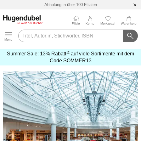
Bücher versandkostenfrei*
100 Tage Rückgaberecht***
Abholung in über 100 Filialen
Filiale
Konto
Merkzettel
Warenkorb
Hugendubel
Menu
12
Summer Sale:
13% Rabatt
auf viele Sortimente mit dem
mehr
Code
SOMMER13
erfahren