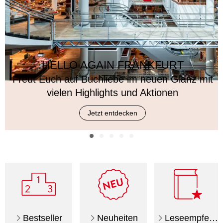
HELLO AGAIN FRANKFURT
Freut Euch auf Buchliebe im neuen Glanz mit
vielen Highlights und Aktionen
Jetzt entdecken
Wiedereröffnung
Leseempfehlung
Roman
Kinderbuch
Spannung
in
Frankfurt/M.
Bestseller
Neuheiten
Leseempfehlung