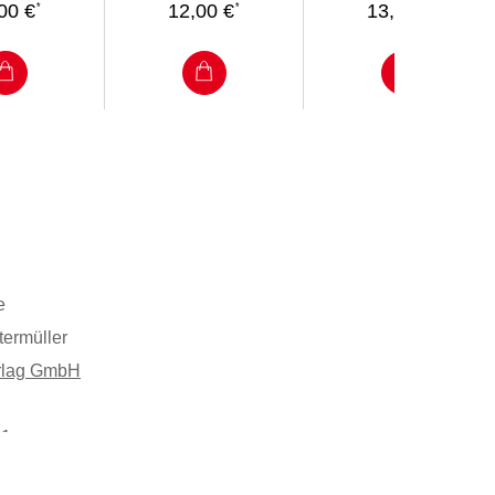
00 €
12,00 €
13,00 €
*
*
*
e
termüller
rlag GmbH
21 mm
601366