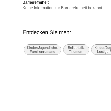
Herstelleradresse
Arena Verlag GmbH, Rottendo
Barrierefreiheit
Produktsicherheit, arena-s
Keine Information zur Barrierefreiheit bekannt
Entdecken Sie mehr
Kinder/Jugendliche:
Belletristik:
Kinder/Jug
Familienromane
Themen,
Lustige
Stoffe,
Motive:
Seelenleben