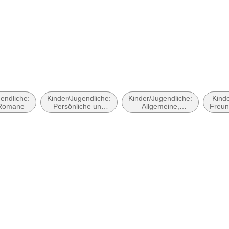
rfer Str. 16, 97074 Würzburg,
ervice@westermanngruppe.de
endliche:
Kinder/Jugendliche:
Kinder/Jugendliche:
Kinde
 Romane
Persönliche und
Allgemeine,
Freun
soziale Themen:
moderne und
Freunde und
zeitgenössische
Freundschaft
Belletristik