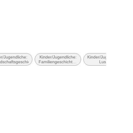
r/Jugendliche:
Kinder/Jugendliche:
Kinder/Jugendliche:
dschaftsgeschichten
Familiengeschichten
Lustige
/Geschichten übers
Geschichten
Zuhause