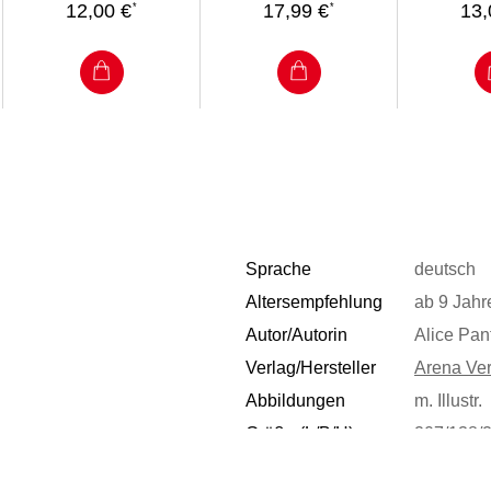
12,00 €
17,99 €
13,
*
*
Sprache
deutsch
Altersempfehlung
ab 9 Jahr
Autor/Autorin
Alice Pan
Verlag/Hersteller
Arena Ve
Abbildungen
m. Illustr.
Größe (L/B/H)
207/138/
ISBN
9783401