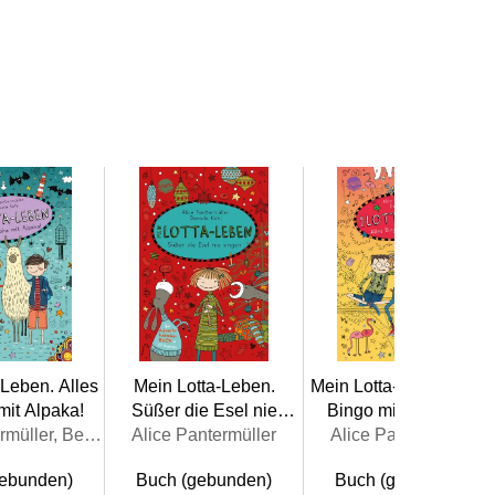
-Leben. Alles
Mein Lotta-Leben.
Mein Lotta-Leben. Alle
mit Alpaka!
Süßer die Esel nie
Bingo mit Flamingo
Alice Pantermüller, Bettina Börgerding
Alice Pantermüller
singen
Alice Pantermüller
gebunden)
Buch (gebunden)
Buch (gebunden)