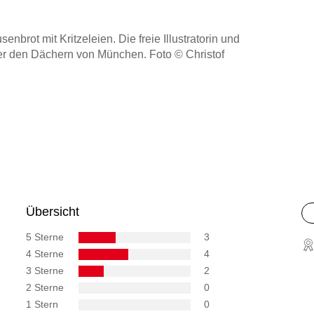
nbrot mit Kritzeleien. Die freie Illustratorin und
ber den Dächern von München. Foto © Christof
Übersicht
5 Sterne
3
4 Sterne
4
3 Sterne
2
2 Sterne
0
1 Stern
0