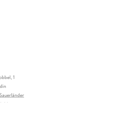
bbel, 1
din
Sauerländer
bildungen
22 mm
auerländer GmbH, Hedderichstraße 114, 60596
 am Main, Fischer Sauerländer GmbH,