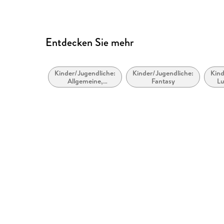
Entdecken Sie mehr
Kinder/Jugendliche:
Kinder/Jugendliche:
Kind
Allgemeine,
Fantasy
Lu
moderne und
zeitgenössische
Belletristik