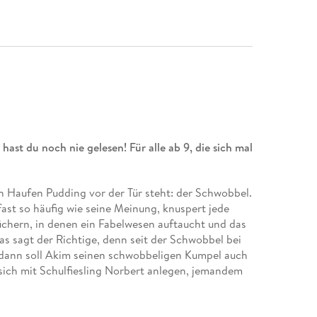
 hast du noch nie gelesen! Für alle ab 9, die sich mal
in Haufen Pudding vor der Tür steht: der Schwobbel.
ast so häufig wie seine Meinung, knuspert jede
Büchern, in denen ein Fabelwesen auftaucht und das
s sagt der Richtige, denn seit der Schwobbel bei
 dann soll Akim seinen schwobbeligen Kumpel auch
sich mit Schulfiesling Norbert anlegen, jemandem
n, woran er schon tausendmal gescheitert ist.