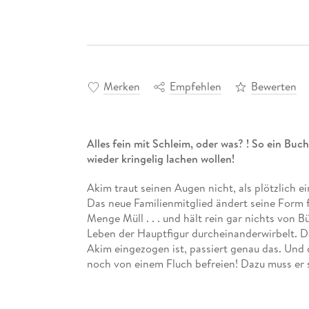
Merken
Empfehlen
Bewerten
Alles fein mit Schleim, oder was? ! So ein Buch
wieder kringelig lachen wollen!
Akim traut seinen Augen nicht, als plötzlich e
Das neue Familienmitglied ändert seine Form f
Menge Müll . . . und hält rein gar nichts von 
Leben der Hauptfigur durcheinanderwirbelt. Da
Akim eingezogen ist, passiert genau das. Und
noch von einem Fluch befreien! Dazu muss er 
gehörig die Meinung geigen und etwas schaffe
Leichter gesagt als getan!