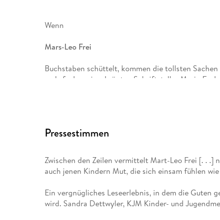
Wenn
Mars-Leo Frei
Buchstaben schüttelt, kommen die tollsten Sachen 
mehrfach preisgekrönten Schriftsteller Mario Fesl
schrägen Charakteren. Und wenn das Ergebnis nur u
meistens der Fall , dann schüttelt er einfach noch m
Pressestimmen
Marine Ludin
Zwischen den Zeilen vermittelt Mart-Leo Frei [. . .
ist in Südfrankreich groß geworden und kam vor 2
auch jenen Kindern Mut, die sich einsam fühlen wie
studieren. Neben dem Illustrieren leitet sie kreativ
und gibt ab und zu Sprach- und Sportkurse für Erwa
Ein vergnügliches Leseerlebnis, in dem die Guten 
wird. Sandra Dettwyler, KJM Kinder- und Jugendme
Max Meinzold, geboren 1987, ist freischaffender Gr