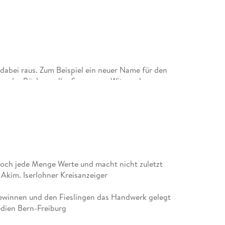
dabei raus. Zum Beispiel ein neuer Name für den
er oder Bücher voller Spannung, Witz und
nverständliches Zeug ist das ist logischerweise
al.
] noch jede Menge Werte und macht nicht zuletzt
4 Jahren nach Hamburg, um Buchillustration zu
 Akim. Iserlohner Kreisanzeiger
e Workshops für Kinder, tüftelt an Kunstprojekten
chsene. Aktuell lebt sie im Münsterland.
gewinnen und den Fieslingen das Handwerk gelegt
dien Bern-Freiburg
afikdesigner und Illustrator. Seine Schwerpunkte