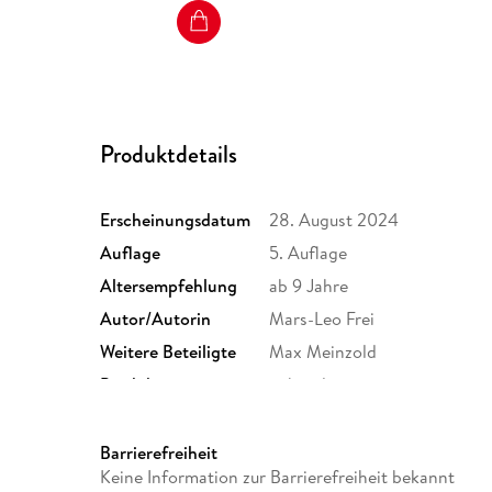
Produktdetails
Erscheinungsdatum
28. August 2024
Auflage
5. Auflage
Altersempfehlung
ab 9 Jahre
Autor/Autorin
Mars-Leo Frei
Weitere Beteiligte
Max Meinzold
Produktart
gebunden
Gewicht
326 g
ISBN
9783737372817
Barrierefreiheit
Keine Information zur Barrierefreiheit bekannt