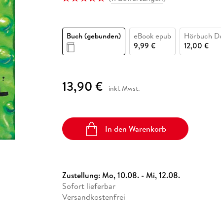
Fremdsprachige Bücher
n Lernhilfen
 Jugendbücher
eiber
Hörbuch Downloads im Bundle
cher
 Vergleich
 Puzzlezubehör
Lernen
New Adult
STABILO
Taschenbücher
hilfen
hriller
 Backen
er
lender
Ratgeber
Buch (gebunden)
eBook epub
Hörbuch D
op
hriller
Romance
9,99 €
12,00 €
Sachbücher
precher:innen
Science Fiction
13,90 €
inkl. Mwst.
Fremdsprachige Bücher
In den Warenkorb
Zustellung:
Mo, 10.08. - Mi, 12.08.
Sofort lieferbar
Versandkostenfrei