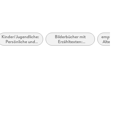
Kinder/Jugendliche:
Bilderbücher mit
empfohlenes
Persönliche und
Erzähltexten:
Alter: ab ca.
soziale Themen:
Gutenachtgeschichten,
4 Jahre
Freunde und
Schlaf und Träume
Freundschaft