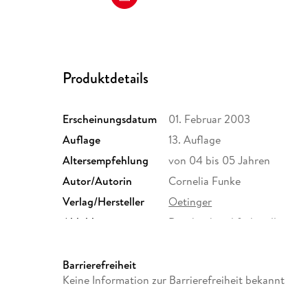
Produktdetails
Erscheinungsdatum
01. Februar 2003
Auflage
13. Auflage
Altersempfehlung
von 04 bis 05 Jahren
Autor/Autorin
Cornelia Funke
Verlag/Hersteller
Oetinger
Abbildungen
Durchgehend farbig illustrier
Größe (L/B/H)
287/222/10 mm
Herstelleradresse
Verlag Friedrich Oetinger G
Barrierefreiheit
22765 Hamburg, Produktsich
Keine Information zur Barrierefreiheit bekannt
produkt@verlagsgruppe-oeti