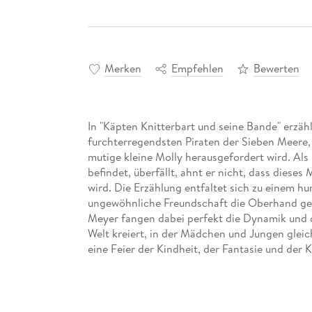
Merken
Empfehlen
Bewerten
In "Käpten Knitterbart und seine Bande" erzäh
furchterregendsten Piraten der Sieben Meere,
mutige kleine Molly herausgefordert wird. Als 
befindet, überfällt, ahnt er nicht, dass diese
wird. Die Erzählung entfaltet sich zu einem h
ungewöhnliche Freundschaft die Oberhand gewi
Meyer fangen dabei perfekt die Dynamik und d
Welt kreiert, in der Mädchen und Jungen glei
eine Feier der Kindheit, der Fantasie und der Kr
bleiben, selbst wenn man sich den wildesten P
Meisterhaft illustriert
: Kerstin Meyers Illu
Dynamik und laden dazu ein, in die schauke