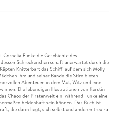
lt Cornelia Funke die Geschichte des
 dessen Schreckensherrschaft unerwartet durch die
Käpten Knitterbart das Schiff, auf dem sich Molly
s Mädchen ihm und seiner Bande die Stirn bieten
umorvollen Abenteuer, in dem Mut, Witz und eine
nnen. Die lebendigen Illustrationen von Kerstin
as Chaos der Piratenwelt ein, während Funke eine
chermaßen heldenhaft sein können. Das Buch ist
aft, die darin liegt, sich selbst und anderen treu zu
iraten gegenübersieht.
strationen verleihen dem Buch eine ungeheure
lnden Wellen und das laute Piratenleben