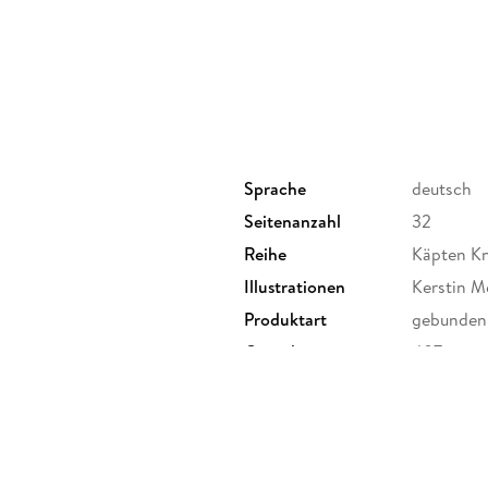
Entdecke auch den zweiten Teil, "Käpten Knitt
Sprache
deutsch
Seitenanzahl
32
Reihe
Käpten Kni
Illustrationen
Kerstin M
Produktart
gebunden
t
Gewicht
407 g
ISBN
97837891
mbH, Max-Brauer-Allee 34,
erheit,
nger.de