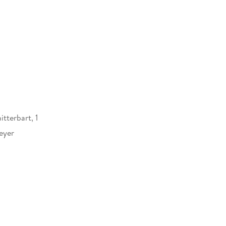
erbart auf der Schatzinsel"!
Bilderbuch
tterbart, 1
eyer
65061