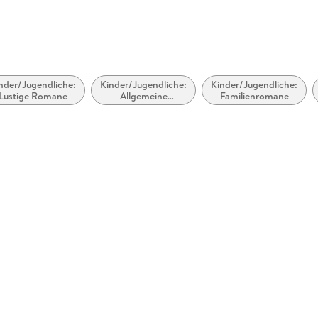
nder/Jugendliche:
Kinder/Jugendliche:
Kinder/Jugendliche:
Lustige Romane
Allgemeine
Familienromane
Interessen: Piraten