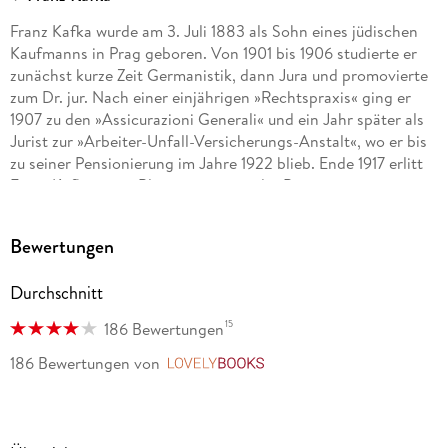
Franz Kafka wurde am 3. Juli 1883 als Sohn eines jüdischen
Kaufmanns in Prag geboren. Von 1901 bis 1906 studierte er
zunächst kurze Zeit Germanistik, dann Jura und promovierte
zum Dr. jur. Nach einer einjährigen »Rechtspraxis« ging er
1907 zu den »Assicurazioni Generali« und ein Jahr später als
Jurist zur »Arbeiter-Unfall-Versicherungs-Anstalt«, wo er bis
zu seiner Pensionierung im Jahre 1922 blieb. Ende 1917 erlitt
Franz Kafka einen Blutsturz, es war der Beginn einer
Tuberkulose, an der er am 3. Juni 1924 starb.
Bewertungen
Durchschnitt
15
186 Bewertungen
186 Bewertungen
von
LovelyBooks