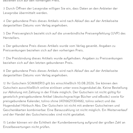
beziehen sich auf den vorherigen Preis.
Durch Öffnen der Leseprobe willigen Sie ein, dass Daten an den Anbieter der
3
Leseprobe übermittelt werden.
Der gebundene Preis dieses Artikels wird nach Ablauf des auf der Artikelseite
4
dargestellten Datums vom Verlag angehoben.
Der Preisvergleich bezieht sich auf die unverbindliche Preisempfehlung (UVP) des
5
Herstellers.
Der gebundene Preis dieses Artikels wurde vom Verlag gesenkt. Angaben zu
6
Preissenkungen beziehen sich auf den vorherigen Preis.
Die Preisbindung dieses Artikels wurde aufgehoben. Angaben zu Preissenkungen
7
beziehen sich auf den letzten gebundenen Preis.
Der gebundene Preis dieses Artikels wird nach Ablauf des auf der Artikelseite
8
dargestellten Datums vom Verlag angehoben.
Ihr Gutschein SOMMER13 gilt bis einschließlich 10.08.2026. Sie können den
12
Gutschein ausschließlich online einlösen unter www.hugendubel.de. Keine Bestellung
zur Abholung mit Zahlung in der Filiale möglich. Der Gutschein ist nicht gültig für
gesetzlich preisgebundene Artikel (deutschsprachige Bücher und eBooks) sowie für
preisgebundene Kalender, tolino shine (4016621130466), tolino select und das
Hugendubel Hörbuch Abo. Der Gutschein ist nicht mit anderen Gutscheinen und
Geschenkkarten kombinierbar. Eine Barauszahlung ist nicht möglich. Ein Weiterverkauf
und der Handel des Gutscheincodes sind nicht gestattet.
Leider können wir die Echtheit der Kundenbewertung aufgrund der großen Zahl an
15
Einzelbewertungen nicht prüfen.