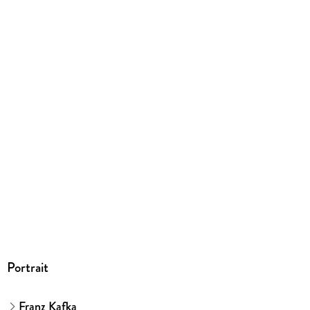
Penguin Random House Verlagsgruppe GmbH, Neumarkter
Straße 28, 81673 München,
produktsicherheit@penguinrandomhouse.de
Portrait
Franz Kafka