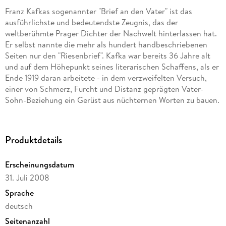
Franz Kafkas sogenannter "Brief an den Vater" ist das
ausführlichste und bedeutendste Zeugnis, das der
weltberühmte Prager Dichter der Nachwelt hinterlassen hat.
Er selbst nannte die mehr als hundert handbeschriebenen
Seiten nur den "Riesenbrief". Kafka war bereits 36 Jahre alt
und auf dem Höhepunkt seines literarischen Schaffens, als er
Ende 1919 daran arbeitete - in dem verzweifelten Versuch,
einer von Schmerz, Furcht und Distanz geprägten Vater-
Sohn-Beziehung ein Gerüst aus nüchternen Worten zu bauen.
Der Versuch scheiterte: Franz Kafka starb knapp fünf Jahre
später, ohne dass er den Brief abgeschickt oder seinem Vater
übergeben hatte.
Produktdetails
Franz Kafkas sogenannter »Brief an den Vater« ist das
ausführlichste und bedeutendste autobiografische Zeugnis,
Erscheinungsdatum
das der weltberühmte Prager Dichter der Nachwelt
31. Juli 2008
hinterlassen hat. Er selbst nannte die mehr als hundert
handbeschriebenen Seiten nur den »Riesenbrief«. Kafka war
Sprache
bereits 36 Jahre alt und auf dem Höhepunkt seines
deutsch
literarischen Schaffens, als er Ende 1919 daran arbeitete - in
Seitenanzahl
dem verzweifelten Versuch, einer von Schmerz, Furcht und