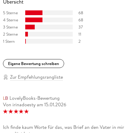
Übersicht
5 Sterne
68
4 Sterne
68
3 Sterne
37
2 Sterne
11
1 Stern
2
Eigene Bewertung schreiben
Zur Empfehlungsrangliste
LovelyBooks-Bewertung
Von irinadoesty
am
15.01.2026
Ich finde kaum Worte für das, was Brief an den Vater in mir