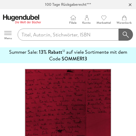
100 Tage Rückgaberecht***
Abholung in über 100 Filialen
Filiale
Konto
Merkzettel
Warenkorb
Hugendubel
Menu
Summer Sale:
13% Rabatt
auf viele Sortimente mit dem
12
mehr
Code
SOMMER13
erfahren