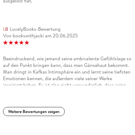
ausgelöst hat.
LovelyBooks-Bewertung
Von bookswithjacki
am
20.06.2025
Beeindruckend, wie jemand seine ambivalente Gefühlslage so
auf den Punkt bringen kann, dass man Gänsehaut bekommt.
Man dringt in Kafkas Intimsphäre ein und lernt seine tiefsten
Emotionen kennen, die außerdem viele seiner Werke
inspiriert haben. Es ist also nicht verwunderlich, dass seine
Bücher häufig autobiografisch interpretiert werden.
Deprimierend zu wissen, dass Hermann Kafka diesen Brief
nie zu Gesicht bekommen hat.
Weitere Bewertungen zeigen