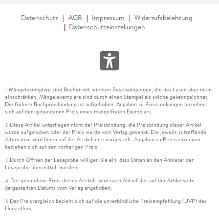
von ihm selbst als "realistisch" titulierte Texte geschrieben
(angelehnt an Kiplings "Plain Tales from the Hills"). Diese
Datenschutz
AGB
Impressum
Widerrufsbelehrung
Geschichten spielen fast alle in Argentinien, oft geht es um
Datenschutzeinstellungen
Duelle, zumal unter Gauchos. Eine der bemerkenswertesten
Geschichten ist "Das Evangelium nach Markus". Der
Medizinstudent Baltasar Espinosa verbringt eine Zeit auf dem
Landgut seines Cousins. Dort ist er mit analphabetischen
Landarbeitern konfrontiert, denen er während eines Sturms
Mängelexemplare sind Bücher mit leichten Beschädigungen, die das Lesen aber nicht
das Markusevangelium vorliest. In ihrer Ignoranz verehren sie
1
einschränken. Mängelexemplare sind durch einen Stempel als solche gekennzeichnet.
ihn, und er bejaht ihre Frage, ob auch diejenigen Erlösung
Die frühere Buchpreisbindung ist aufgehoben. Angaben zu Preissenkungen beziehen
finden, die Christus kreuzigten. Im letzten Satz der Erzählung
sich auf den gebundenen Preis eines mangelfreien Exemplars.
haben sie ein Kreuz gezimmert - es steht eine Kreuzigung
Diese Artikel unterliegen nicht der Preisbindung, die Preisbindung dieser Artikel
2
wurde aufgehoben oder der Preis wurde vom Verlag gesenkt. Die jeweils zutreffende
bevor. Das tragische Missverständnis resultiert aus der
Alternative wird Ihnen auf der Artikelseite dargestellt. Angaben zu Preissenkungen
Unfähigkeit, einen Text anders als wörtlich zu verstehen.
beziehen sich auf den vorherigen Preis.
Borges variiert hier (und in der Titelerzählung "David Brodies
Durch Öffnen der Leseprobe willigen Sie ein, dass Daten an den Anbieter der
3
Bericht") ein klassisches Thema der argentinischen Literatur,
Leseprobe übermittelt werden.
das Verhältnis zwischen Zivilisation und Barbarei.
Der gebundene Preis dieses Artikels wird nach Ablauf des auf der Artikelseite
4
dargestellten Datums vom Verlag angehoben.
In den letzten beiden Bänden wendet sich Borges dann
Der Preisvergleich bezieht sich auf die unverbindliche Preisempfehlung (UVP) des
5
wieder der Phantastik zu, diesmal mehr im Sinne
Herstellers.
metaphysischer Parabeln. Eine ironische Auseinandersetzung