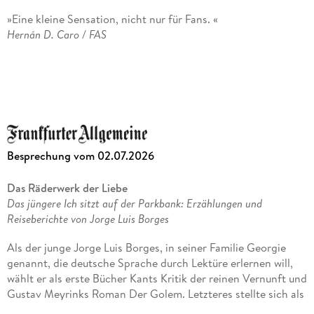
»Eine kleine Sensation, nicht nur für Fans. «
Hernán D. Caro / FAS
»Jorge Luis Borges ist der bedeutendste spanischsprachige
Schriftsteller seit Cervantes Dass ihm der Nobelpreis
vorenthalten wurde, ist ebenso schlimm wie im Fall von
Joyce, Proust und Kafka. «
Mario Vargas Llosa
Besprechung vom 02.07.2026
»Der wohl einflussreichste lateinamerikanische Schriftsteller
Das Räderwerk der Liebe
des 20. Jahrhunderts. «
Das jüngere Ich sitzt auf der Parkbank: Erzählungen und
The Washington Post
Reiseberichte von Jorge Luis Borges
Als der junge Jorge Luis Borges, in seiner Familie Georgie
»Nach der Lektüre aller Erzählungen von Borges geht man
genannt, die deutsche Sprache durch Lektüre erlernen will,
magisch bereichert und neugieriger durch die Welt. «
wählt er als erste Bücher Kants Kritik der reinen Vernunft und
Tobias Wenzel / SR Kultur
Gustav Meyrinks Roman Der Golem. Letzteres stellte sich als
einfacher heraus, es sollte das erste deutsche Buch sein, das