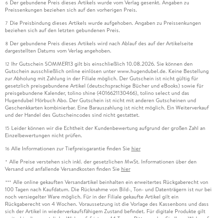
Der gebundene Preis dieses Artikels wurde vom Verlag gesenkt. Angaben zu
6
mit der eigenen Person findet in "Der Andere" (aus "Das
Preissenkungen beziehen sich auf den vorherigen Preis.
Sandbuch", 1975) statt: Der Erzähler Borges erinnert sich
Die Preisbindung dieses Artikels wurde aufgehoben. Angaben zu Preissenkungen
7
beziehen sich auf den letzten gebundenen Preis.
daran, wie er 1969 auf einer Parkbank in Cambridge,
Massachusetts, seinem eigenen früheren Selbst begegnet
Der gebundene Preis dieses Artikels wird nach Ablauf des auf der Artikelseite
8
dargestellten Datums vom Verlag angehoben.
war, das politisch und ästhetisch noch ganz anders dachte als
der alte Borges.
Ihr Gutschein SOMMER13 gilt bis einschließlich 10.08.2026. Sie können den
12
Gutschein ausschließlich online einlösen unter www.hugendubel.de. Keine Bestellung
zur Abholung mit Zahlung in der Filiale möglich. Der Gutschein ist nicht gültig für
Die Erzählung, die auch auf Dostojewskis "Der
gesetzlich preisgebundene Artikel (deutschsprachige Bücher und eBooks) sowie für
preisgebundene Kalender, tolino shine (4016621130466), tolino select und das
Doppelgänger" anspielt, ist eine wunderbar selbstironische
Hugendubel Hörbuch Abo. Der Gutschein ist nicht mit anderen Gutscheinen und
Reflexion über Zeit und das Mysterium der Identität. Die nur
Geschenkkarten kombinierbar. Eine Barauszahlung ist nicht möglich. Ein Weiterverkauf
vier Erzählungen aus "Shakespeares Gedächtnis" (1983) sind
und der Handel des Gutscheincodes sind nicht gestattet.
Höhepunkte des Erzählwerks von Borges, faszinierende
Leider können wir die Echtheit der Kundenbewertung aufgrund der großen Zahl an
15
Einzelbewertungen nicht prüfen.
Meditationen über Gedächtnis und literarische Imagination.
Die erste davon, "25. August 1983", variiert noch einmal das
Alle Informationen zur Tiefpreisgarantie finden Sie
hier
16
Thema der Begegnung von Borges mit einer anderen Version
Alle Preise verstehen sich inkl. der gesetzlichen MwSt. Informationen über den
*
des Selbst.
Versand und anfallende Versandkosten finden Sie
hier
Alle online gekauften Versandartikel beinhalten ein erweitertes Rückgaberecht von
***
Diesmal trifft ein jüngerer Borges den älteren, der ihn vor
100 Tagen nach Kaufdatum. Die Rücknahme von Bild-, Ton- und Datenträgern ist nur bei
noch versiegelter Ware möglich. Für in der Filiale gekaufte Artikel gilt ein
den Fehlern warnt, die Ersterer aber begehen muss: "Mein
Rückgaberecht von 4 Wochen. Voraussetzung ist die Vorlage des Kassenbons und dass
Los wird das deine sein; du wirst mein Traum sein." Im Vorwort
sich der Artikel in wiederverkaufsfähigem Zustand befindet. Für digitale Produkte gilt