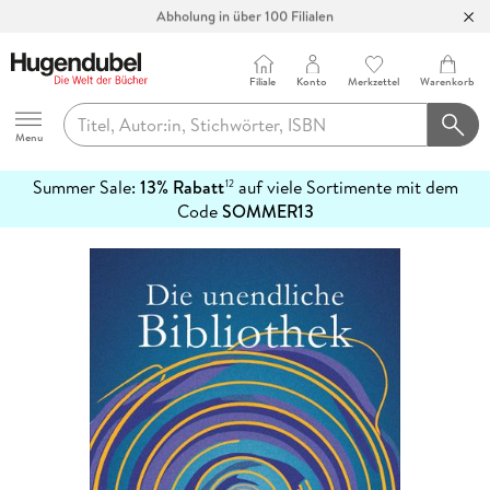
Abholung in über 100 Filialen
Filiale
Konto
Merkzettel
Warenkorb
Hugendubel
Menu
Summer Sale:
13% Rabatt
auf viele Sortimente mit dem
12
mehr
Code
SOMMER13
erfahren