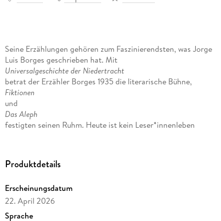
Seine Erzählungen gehören zum Faszinierendsten, was Jorge
Luis Borges geschrieben hat. Mit
Universalgeschichte der Niedertracht
betrat der Erzähler Borges 1935 die literarische Bühne,
Fiktionen
und
Das Aleph
festigten seinen Ruhm. Heute ist kein Leser*innenleben
denkbar ohne
Die Bibliothek von Babel
. Geschichten über Mörder, Betrüger, Piraten, Hochstapler
Produktdetails
oder Messerstecher stehen psychologischen Studien,
phantastischen Erfindungen und literarischen
Erscheinungsdatum
Kabinettstücken von einmaliger Dichte und Farbkraft
22. April 2026
gegenüber. Realität und Fiktion fließen ineinander, mit
präziser Sprache und philosophischer Tiefe erschafft Borges
Sprache