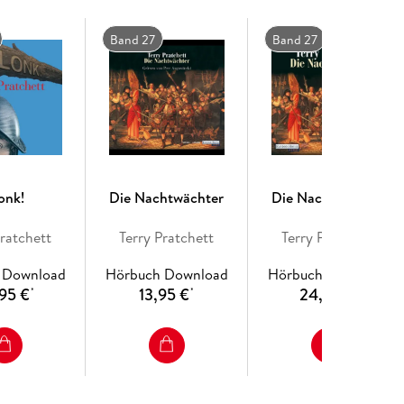
Band 27
Band 27
onk!
Die Nachtwächter
Die Nachtwächter
Pratchett
Terry Pratchett
Terry Pratchett
 Download
Hörbuch Download
Hörbuch Download
95 €
13,95 €
24,95 €
*
*
*