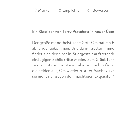
Merken
Empfehlen
Bewerten
Ein Klassiker von Terry Pratchett in neuer Übe
Der große monotheistische Gott Om hat ein P
abhandengekommen. Und da im Götterhimmel 
findet sich der einst in Stiergestalt auftretend
einäugigen Schildkröte wieder. Zum Glück führ
zwar nicht der Hellste ist, aber immerhin Om
die beiden auf, Om wieder zu alter Macht zu v
sie nicht nur gegen den mächtigen Exquisitor
Epheber und deren unsinnigen Irrglauben von
Meisterhaft gelesen von Jens Wawrczeck.
(Laufzeit: 12h 11)