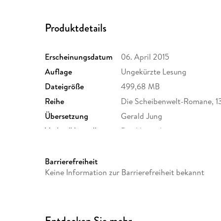
Produktdetails
Erscheinungsdatum
06. April 2015
Auflage
Ungekürzte Lesung
Dateigröße
499,68 MB
Reihe
Die Scheibenwelt-Romane, 1
Übersetzung
Gerald Jung
Verlag/Hersteller
Der Hörverlag
Originalsprache
englisch
Barrierefreiheit
Produktart
MP3 format
Keine Information zur Barrierefreiheit bekannt
Audioinhalt
Hörbuch
Entdecken Sie mehr