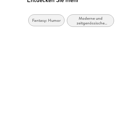
Moderne und
Fantasy: Humor
zeitgenössische
Belletristik: allgemein
und literarisch