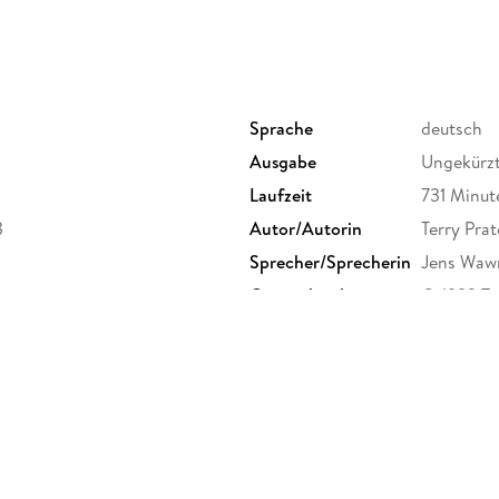
Sprache
deutsch
Ausgabe
Ungekürz
Laufzeit
731 Minut
3
Autor/Autorin
Terry Prat
Sprecher/Sprecherin
Jens Waw
Originaltitel
© 1992 Te
Der Hörve
Family Sharing
Ja
Dateiformat
MP3
GTIN
9783844