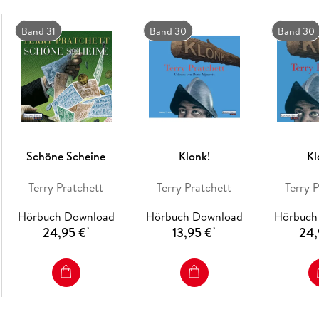
Band 31
Band 30
Band 30
Schöne Scheine
Klonk!
Kl
Terry Pratchett
Terry Pratchett
Terry 
Hörbuch Download
Hörbuch Download
Hörbuch
24,95 €
13,95 €
24,
*
*