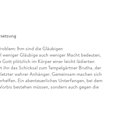
rsetzung
roblem: Ihm sind die Gläubigen
weniger Gläubige auch weniger Macht bedeuten,
e Gott plötzlich im Körper einer leicht lädierten
t ihn das Schicksal zum Tempelgärtner Brutha, der
s letzter wahrer Anhänger. Gemeinsam machen sich
erhelfen. Ein abenteuerliches Unterfangen, bei dem
 Vorbis bestehen müssen, sondern auch gegen die
 einer scheibenförmigen Welt