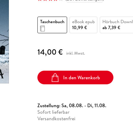
Fremdsprachige Bücher
n Lernhilfen
 Jugendbücher
eiber
Hörbuch Downloads im Bundle
cher
 Vergleich
 Puzzlezubehör
Lernen
New Adult
STABILO
Taschenbücher
hilfen
hriller
 Backen
er
lender
Ratgeber
Taschenbuch
eBook epub
Hörbuch Downl
op
hriller
Romance
10,99 €
ab
7,39 €
Sachbücher
precher:innen
Science Fiction
14,00 €
inkl. Mwst.
Fremdsprachige Bücher
In den Warenkorb
Zustellung:
Sa, 08.08. - Di, 11.08.
Sofort lieferbar
Versandkostenfrei