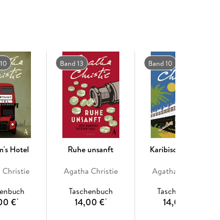
 10
Band 13
Band 10
m's Hotel
Ruhe unsanft
Karibische Affäre
 Christie
Agatha Christie
Agatha Christie
henbuch
Taschenbuch
Taschenbuch
00 €
14,00 €
14,00 €
*
*
*