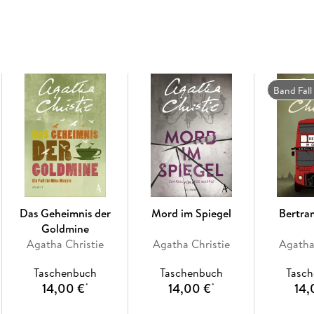
Zweites Kapitel
Drittes Kapitel
Viertes Kapitel
Fünftes Kapitel
Sechstes Kapitel
Siebtes Kapitel
Band Fall
Achtes Kapitel
Neuntes Kapitel
Zehntes Kapitel
Elftes Kapitel
Zwölftes Kapitel
Dreizehntes Kapitel
Vierzehntes Kapitel
Fünfzehntes Kapitel
Das Geheimnis der
Mord im Spiegel
Bertra
Sechzehntes Kapitel
Goldmine
Siebzehntes Kapitel
Agatha Christie
Agatha Christie
Agatha
Achtzehntes Kapitel
Neunzehntes Kapitel
Taschenbuch
Taschenbuch
Tasc
Zwanzigstes Kapitel
14,00 €
14,00 €
14,
*
*
Einundzwanzigstes Kapitel
Zweiundzwanzigstes Kapitel