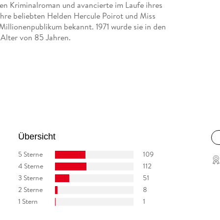
en Kriminalroman und avancierte im Laufe ihres
 Ihre beliebten Helden Hercule Poirot und Miss
Millionenpublikum bekannt. 1971 wurde sie in den
 Alter von 85 Jahren.
Übersicht
5 Sterne
109
4 Sterne
112
3 Sterne
51
2 Sterne
8
1 Stern
1