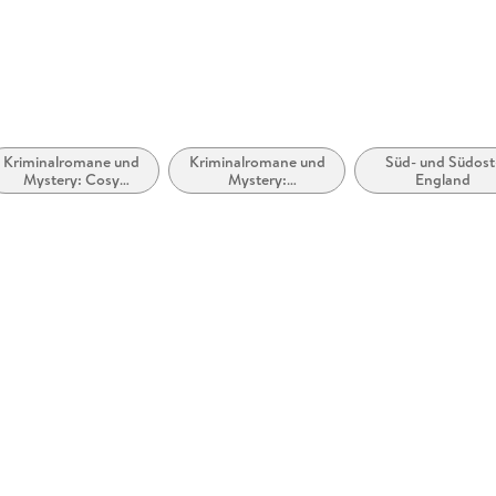
Kriminalromane und
Kriminalromane und
Süd- und Südost
Mystery: Cosy
Mystery:
England
Mystery
Privatdetektiv /
Amateurdetektive