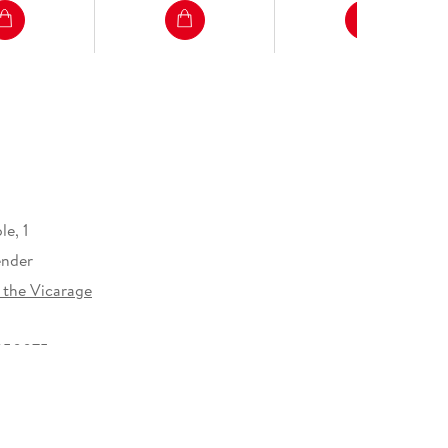
e, 1
ender
 the Vicarage
650075