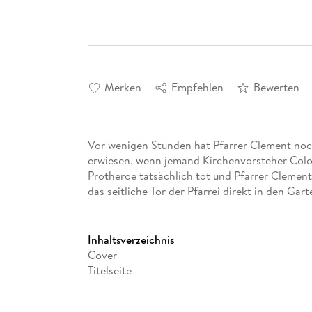
Merken
Empfehlen
Bewerten
Vor wenigen Stunden hat Pfarrer Clement noc
erwiesen, wenn jemand Kirchenvorsteher Colone
Protheroe tatsächlich tot und Pfarrer Clemen
das seitliche Tor der Pfarrei direkt in den Ga
Inhaltsverzeichnis
Cover
Titelseite
Für Rosalind
Erstes Kapitel