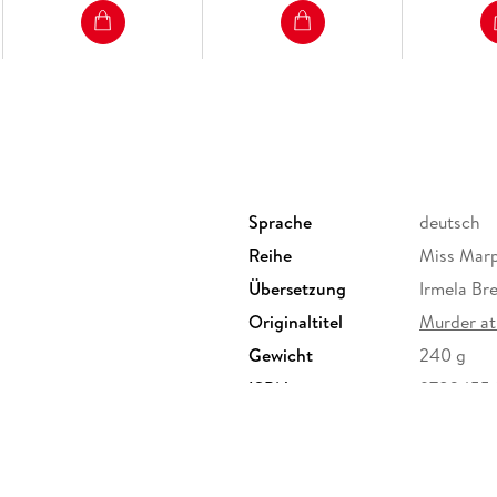
Dreiundzwanzigstes Kapitel
Vierundzwanzigstes Kapitel
Fünfundzwanzigstes Kapitel
Sechsundzwanzigstes Kapitel
Siebenundzwanzigstes Kapitel
Achtundzwanzigstes Kapitel
Neunundzwanzigstes Kapitel
Dreißigstes Kapitel
Einunddreißigstes Kapitel
Sprache
deutsch
Zweiunddreißigstes Kapitel
Reihe
Miss Marpl
Über Agatha Christie
Übersetzung
Irmela Br
Impressum
Originaltitel
Murder at
Gewicht
240 g
ISBN
9783455
RLAG GmbH, Harvestehuder
oduktsicherheit@hoca.de