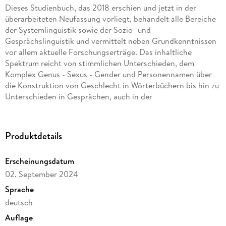
Dieses Studienbuch, das 2018 erschien und jetzt in der
überarbeiteten Neufassung vorliegt, behandelt alle Bereiche
der Systemlinguistik sowie der Sozio- und
Gesprächslinguistik und vermittelt neben Grundkenntnissen
vor allem aktuelle Forschungserträge. Das inhaltliche
Spektrum reicht von stimmlichen Unterschieden, dem
Komplex Genus - Sexus - Gender und Personennamen über
die Konstruktion von Geschlecht in Wörterbüchern bis hin zu
Unterschieden in Gesprächen, auch in der
Scherzkommunikation und der institutionellen
Kommunikation. Es schließt mit einem Kapitel zu
Genderkonstruktionen und Kommunikation im Internet, in
Produktdetails
dem zunehmend genderisierte Selbstdarstellungen zu
beobachten sind.
Erscheinungsdatum
Dieses Studienbuch, das 2018 erschien und jetzt in der
02. September 2024
überarbeiteten Neufassung vorliegt, richtet sich an
Studierende und Lehrende der Germanistischen Linguistik
Sprache
und anderer Philologien. Es bietet eine fundierte und dabei
deutsch
stets verständliche Einführung in das Thema sowie einen
Auflage
Überblick über die aktuelle Forschungslage. Behandelt