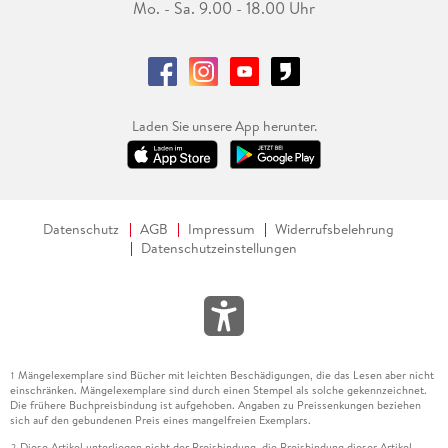
Mo. - Sa. 9.00 - 18.00 Uhr
Laden Sie unsere App herunter.
Datenschutz
AGB
Impressum
Widerrufsbelehrung
Datenschutzeinstellungen
Mängelexemplare sind Bücher mit leichten Beschädigungen, die das Lesen aber nicht
1
einschränken. Mängelexemplare sind durch einen Stempel als solche gekennzeichnet.
Die frühere Buchpreisbindung ist aufgehoben. Angaben zu Preissenkungen beziehen
sich auf den gebundenen Preis eines mangelfreien Exemplars.
Diese Artikel unterliegen nicht der Preisbindung, die Preisbindung dieser Artikel
2