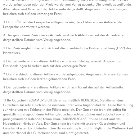
wurde aufgehoben oder der Preis wurde vom Verlag gesenkt. Die jeweils zutreffende
Alternative wird Ihnen auf der Artikelseite dargestellt. Angaben zu Preissenkungen
beziehen sich auf den vorherigen Preis.
Durch Öffnen der Leseprobe willigen Sie ein, dass Daten an den Anbieter der
3
Leseprobe übermittelt werden.
Der gebundene Preis dieses Artikels wird nach Ablauf des auf der Artikelseite
4
dargestellten Datums vom Verlag angehoben.
Der Preisvergleich bezieht sich auf die unverbindliche Preisempfehlung (UVP) des
5
Herstellers.
Der gebundene Preis dieses Artikels wurde vom Verlag gesenkt. Angaben zu
6
Preissenkungen beziehen sich auf den vorherigen Preis.
Die Preisbindung dieses Artikels wurde aufgehoben. Angaben zu Preissenkungen
7
beziehen sich auf den letzten gebundenen Preis.
Der gebundene Preis dieses Artikels wird nach Ablauf des auf der Artikelseite
8
dargestellten Datums vom Verlag angehoben.
Ihr Gutschein SOMMER13 gilt bis einschließlich 10.08.2026. Sie können den
12
Gutschein ausschließlich online einlösen unter www.hugendubel.de. Keine Bestellung
zur Abholung mit Zahlung in der Filiale möglich. Der Gutschein ist nicht gültig für
gesetzlich preisgebundene Artikel (deutschsprachige Bücher und eBooks) sowie für
preisgebundene Kalender, tolino shine (4016621130466), tolino select und das
Hugendubel Hörbuch Abo. Der Gutschein ist nicht mit anderen Gutscheinen und
Geschenkkarten kombinierbar. Eine Barauszahlung ist nicht möglich. Ein Weiterverkauf
und der Handel des Gutscheincodes sind nicht gestattet.