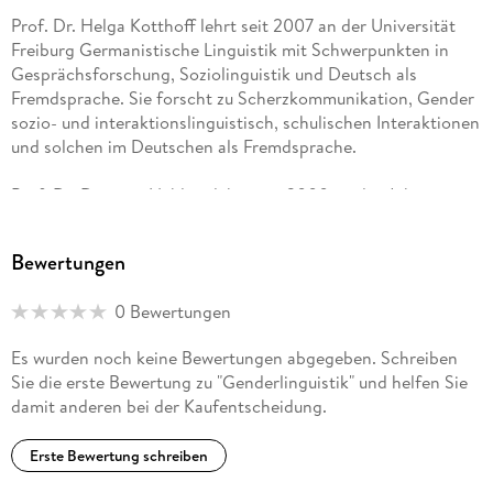
Literatur
Prof. Dr. Helga Kotthoff lehrt seit 2007 an der Universität
Register
Freiburg Germanistische Linguistik mit Schwerpunkten in
Gesprächsforschung, Soziolinguistik und Deutsch als
Fremdsprache. Sie forscht zu Scherzkommunikation, Gender
sozio- und interaktionslinguistisch, schulischen Interaktionen
und solchen im Deutschen als Fremdsprache.
Prof. Dr. Damaris Nübling lehrt seit 2000 an der Johannes
Gutenberg-Universität Mainz Historische
Sprachwissenschaft. Sie forscht zum Sprachwandel, zur
Bewertungen
Dialektologie, Genderlinguistik und Namenforschung.
Derzeit leitet sie mehrere Forschungsprojekte zu
0 Bewertungen
Genusbesonderheiten, zu Personennamen und zu
Tier/Mensch-Unterscheidungen in Lexik und Grammatik.
Es wurden noch keine Bewertungen abgegeben. Schreiben
2014 erhielt sie den Konrad-Duden-Preis.
Sie die erste Bewertung zu "Genderlinguistik" und helfen Sie
damit anderen bei der Kaufentscheidung.
Dr. Claudia Schmidt lehrt seit 1996 an der Albert-Ludwigs-
Universität Freiburg Gemanistische Linguistik mit
Erste Bewertung schreiben
Schwerpunkten in Deutsch als Fremdsprache,
Zweitsprachenerwerbsforschung und Medienlinguistik. Sie