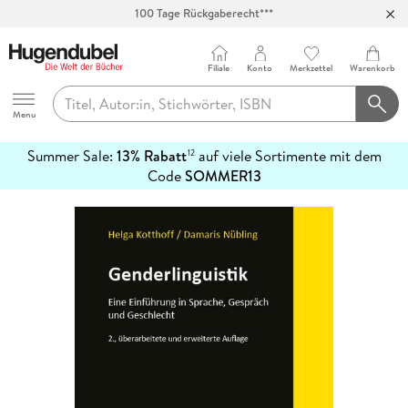
100 Tage Rückgaberecht***
Abholung in über 100 Filialen
Filiale
Konto
Merkzettel
Warenkorb
Hugendubel
Menu
Summer Sale:
13% Rabatt
auf viele Sortimente mit dem
12
mehr
Code
SOMMER13
erfahren