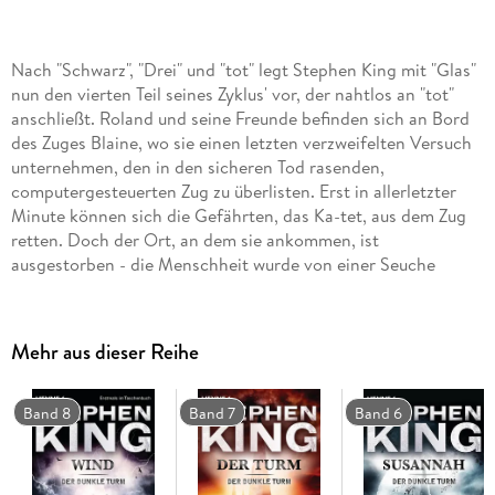
Nach "Schwarz", "Drei" und "tot" legt Stephen King mit "Glas"
nun den vierten Teil seines Zyklus' vor, der nahtlos an "tot"
anschließt. Roland und seine Freunde befinden sich an Bord
des Zuges Blaine, wo sie einen letzten verzweifelten Versuch
unternehmen, den in den sicheren Tod rasenden,
computergesteuerten Zug zu überlisten. Erst in allerletzter
Minute können sich die Gefährten, das Ka-tet, aus dem Zug
retten. Doch der Ort, an dem sie ankommen, ist
ausgestorben - die Menschheit wurde von einer Seuche
ausgelöscht. Dennoch treffen die Gefährten in einem
märchenhaft anmutenden Schloß auf ein menschliches
Wesen: den ihnen feindlich gesonnenen Marten alias Merlin.
Mehr aus dieser Reihe
Der fordert sie auf, die Suche nach dem Dunklen Turm
aufzugeben und sich von Roland abzuwenden, da dieser alle
Personen, die er liebt, tötet. Wird es Marten gelingen, das
Band 8
Band 7
Band 6
Ka-tet auseinanderzubringen?
Im vierten Band der Serie können sich Roland und seine drei
Gefährten in letzter Sekunde von einem Todeszug retten,