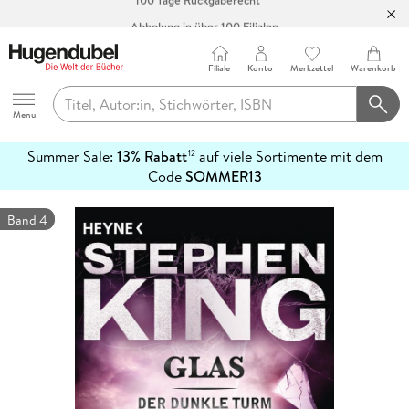
Abholung in über 100 Filialen
Filiale
Konto
Merkzettel
Warenkorb
Hugendubel
Menu
Summer Sale:
13% Rabatt
auf viele Sortimente mit dem
12
mehr
Code
SOMMER13
erfahren
Band 4