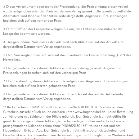
Diese Artikel unterliegen nicht der Preisbindung, die Preisbindung dieser Artikel
2
wurde aufgehoben oder der Preis wurde vom Verlag gesenkt. Die jeweils zutreffende
Alternative wird Ihnen auf der Artikelseite dargestellt. Angaben zu Preissenkungen
beziehen sich auf den vorherigen Preis.
Durch Öffnen der Leseprobe willigen Sie ein, dass Daten an den Anbieter der
3
Leseprobe übermittelt werden.
Der gebundene Preis dieses Artikels wird nach Ablauf des auf der Artikelseite
4
dargestellten Datums vom Verlag angehoben.
Der Preisvergleich bezieht sich auf die unverbindliche Preisempfehlung (UVP) des
5
Herstellers.
Der gebundene Preis dieses Artikels wurde vom Verlag gesenkt. Angaben zu
6
Preissenkungen beziehen sich auf den vorherigen Preis.
Die Preisbindung dieses Artikels wurde aufgehoben. Angaben zu Preissenkungen
7
beziehen sich auf den letzten gebundenen Preis.
Der gebundene Preis dieses Artikels wird nach Ablauf des auf der Artikelseite
8
dargestellten Datums vom Verlag angehoben.
Ihr Gutschein SOMMER13 gilt bis einschließlich 10.08.2026. Sie können den
12
Gutschein ausschließlich online einlösen unter www.hugendubel.de. Keine Bestellung
zur Abholung mit Zahlung in der Filiale möglich. Der Gutschein ist nicht gültig für
gesetzlich preisgebundene Artikel (deutschsprachige Bücher und eBooks) sowie für
preisgebundene Kalender, tolino shine (4016621130466), tolino select und das
Hugendubel Hörbuch Abo. Der Gutschein ist nicht mit anderen Gutscheinen und
Geschenkkarten kombinierbar. Eine Barauszahlung ist nicht möglich. Ein Weiterverkauf