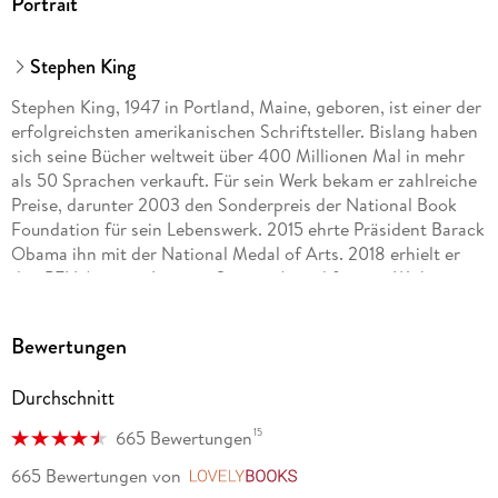
Portrait
Stephen King
Stephen King, 1947 in Portland, Maine, geboren, ist einer der
erfolgreichsten amerikanischen Schriftsteller. Bislang haben
sich seine Bücher weltweit über 400 Millionen Mal in mehr
als 50 Sprachen verkauft. Für sein Werk bekam er zahlreiche
Preise, darunter 2003 den Sonderpreis der National Book
Foundation für sein Lebenswerk. 2015 ehrte Präsident Barack
Obama ihn mit der National Medal of Arts. 2018 erhielt er
den PEN America Literary Service Award für sein Wirken,
gegen jedwede Art von Unterdrückung aufzubegehren und
die hohen Werte der Humanität zu verteidigen. Seine Werke
Bewertungen
erscheinen im Heyne-Verlag.
Durchschnitt
15
665 Bewertungen
665 Bewertungen
von
LovelyBooks