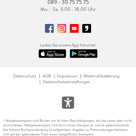
089 - 30 75 75 75
Mo. - Sa. 9.00 - 18.00 Uhr
Laden Sie unsere App herunter.
Datenschutz
AGB
Impressum
Widerrufsbelehrung
Datenschutzeinstellungen
Mängelexemplare sind Bücher mit leichten Beschädigungen, die das Lesen aber nicht
1
einschränken. Mängelexemplare sind durch einen Stempel als solche gekennzeichnet.
Die frühere Buchpreisbindung ist aufgehoben. Angaben zu Preissenkungen beziehen
sich auf den gebundenen Preis eines mangelfreien Exemplars.