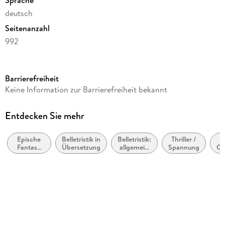
deutsch
Seitenanzahl
992
Reihe
Der Dunkle Turm, 4
Barrierefreiheit
Autor/Autorin
Keine Information zur Barrierefreiheit bekannt
Stephen King
Übersetzung
Entdecken Sie mehr
Joachim Körber
Epische
Belletristik in
Belletristik:
Thriller /
Verlag/Hersteller
Fantasy
Übersetzung
allgemein
Spannung
Ge
Heyne Taschenbuch
(High
und
Fantasy) /
literarisch,
Ü
Originaltitel
Heroische
nicht nach
Fantasy
Genre
The Dark Tower 4. Wizard and Glass
Originalsprache
englisch
Produktart