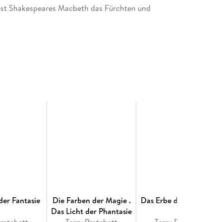
elbst Shakespeares Macbeth das Fürchten und
der Fantasie
Die Farben der Magie .
Das Erbe des Zauberers
Das Licht der Phantasie
Pratchett
Terry Pratchett
Terry Pratchett