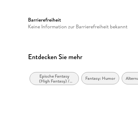
Produktart
kartoniert
Größe (L/B/H)
185/120/32 mm
Herstelleradresse
Piper Verlag GmbH, Georgen
Barrierefreiheit
info@piper.de
Keine Information zur Barrierefreiheit bekannt
Entdecken Sie mehr
Epische Fantasy
Fantasy: Humor
Altern
(High Fantasy) /
Heroische Fantasy