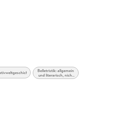
Gewicht
324 g
ISBN
9783492
straße 4, 80799 München,
Belletristik: allgemein
ativweltgeschichten
und literarisch, nicht
nach Genre