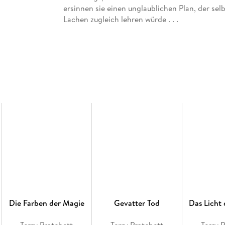
ersinnen sie einen unglaublichen Plan, der s
Lachen zugleich lehren würde . . .
Die Farben der Magie
Gevatter Tod
Das Licht 
Terry Pratchett
Terry Pratchett
Terry 