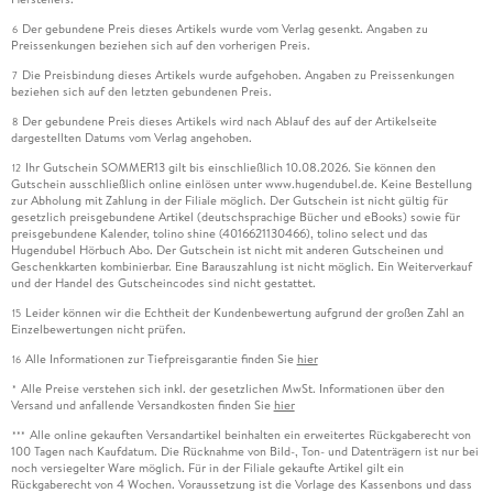
Der gebundene Preis dieses Artikels wurde vom Verlag gesenkt. Angaben zu
6
Preissenkungen beziehen sich auf den vorherigen Preis.
Die Preisbindung dieses Artikels wurde aufgehoben. Angaben zu Preissenkungen
7
beziehen sich auf den letzten gebundenen Preis.
Der gebundene Preis dieses Artikels wird nach Ablauf des auf der Artikelseite
8
dargestellten Datums vom Verlag angehoben.
Ihr Gutschein SOMMER13 gilt bis einschließlich 10.08.2026. Sie können den
12
Gutschein ausschließlich online einlösen unter www.hugendubel.de. Keine Bestellung
zur Abholung mit Zahlung in der Filiale möglich. Der Gutschein ist nicht gültig für
gesetzlich preisgebundene Artikel (deutschsprachige Bücher und eBooks) sowie für
preisgebundene Kalender, tolino shine (4016621130466), tolino select und das
Hugendubel Hörbuch Abo. Der Gutschein ist nicht mit anderen Gutscheinen und
Geschenkkarten kombinierbar. Eine Barauszahlung ist nicht möglich. Ein Weiterverkauf
und der Handel des Gutscheincodes sind nicht gestattet.
Leider können wir die Echtheit der Kundenbewertung aufgrund der großen Zahl an
15
Einzelbewertungen nicht prüfen.
Alle Informationen zur Tiefpreisgarantie finden Sie
hier
16
Alle Preise verstehen sich inkl. der gesetzlichen MwSt. Informationen über den
*
Versand und anfallende Versandkosten finden Sie
hier
Alle online gekauften Versandartikel beinhalten ein erweitertes Rückgaberecht von
***
100 Tagen nach Kaufdatum. Die Rücknahme von Bild-, Ton- und Datenträgern ist nur bei
noch versiegelter Ware möglich. Für in der Filiale gekaufte Artikel gilt ein
Rückgaberecht von 4 Wochen. Voraussetzung ist die Vorlage des Kassenbons und dass