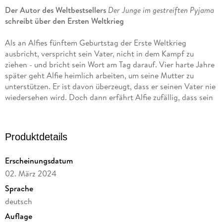
Der Autor des Weltbestsellers
Der Junge im gestreiften Pyjama
schreibt über den Ersten Weltkrieg
Als an Alfies fünftem Geburtstag der Erste Weltkrieg
ausbricht, verspricht sein Vater, nicht in dem Kampf zu
ziehen - und bricht sein Wort am Tag darauf. Vier harte Jahre
später geht Alfie heimlich arbeiten, um seine Mutter zu
unterstützen. Er ist davon überzeugt, dass er seinen Vater nie
wiedersehen wird. Doch dann erfährt Alfie zufällig, dass sein
Vater in einer Klinik für traumatisierte Soldaten behandelt
wird. Und er beschließt, ihn nach Hause zu holen . . .
Produktdetails
»Ein großartiger Antikriegsroman, der nicht nur junge Leser
fesseln und berühren wird. «
Erscheinungsdatum
Wilhelmshavener Zeitung
02. März 2024
+ Ausgezeichnet mit dem Gustav-Heinemann-Friedenspreis
Sprache
2015
deutsch
+ Bei Antolin gelistet
Auflage