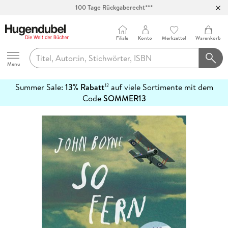
100 Tage Rückgaberecht***
Abholung in über 100 Filialen
Filiale
Konto
Merkzettel
Warenkorb
Hugendubel
Menu
Summer Sale:
13% Rabatt
auf viele Sortimente mit dem
12
mehr
Code
SOMMER13
erfahren