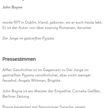
John Boyne
wurde 1971 in Dublin, Irland, geboren, wo er auch heute lebt.
Er ist der Autor von über zwanzig Romanen, darunter
Der Junge im gestreiften Pyjama
, der sich weltweit über elf Millionen Mal verkaufte,
zahlreiche internationale Buchpreise gewann und mit großem
Pressestimmen
Erfolg verfilmt wurde. John Boynes Romane wurden in
sechzig Sprachen übersetzt.
Alfies Geschichte ist im Gegensatz zu Der Junge im
gestreiften Pyjama versöhnlicher, aber nicht weniger
Brigitte Jakobeit,
fesselnd. Angela Wittman, Brigitte
John Boyne ist ein Meister der Empathie. Cornelia Geißler,
2018 ausgezeichnet mit dem Heinrich-Maria-Ledig-Rowohlt-
Berliner Zeitung
Preis, lebt in Hamburg und übersetzt seit 1990
englischsprachige Literatur, u. a. von Miles David, John
Boyne begeistert mit feinsinniger Sprache, einem