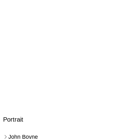
kartoniert
Gewicht
226 g
Größe (L/B/H)
183/124/30 mm
ISBN
9783733507503
Herstelleradresse
Fischer Sauerländer GmbH, Hedderichstraße 114, 60596
Frankfurt am Main, Fischer Sauerländer GmbH,
produktsicherheit@fischer-sauerlaender.de
Portrait
John Boyne