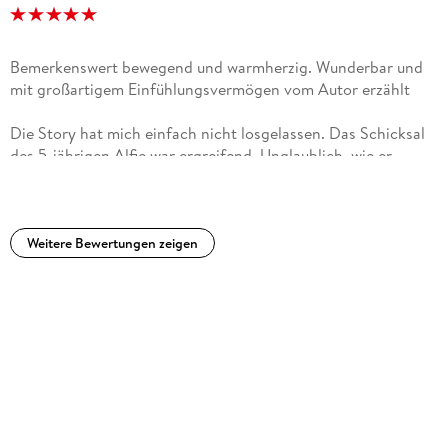
Bemerkenswert bewegend und warmherzig. Wunderbar und
mit großartigem Einfühlungsvermögen vom Autor erzählt
Die Story hat mich einfach nicht losgelassen. Das Schicksal
des 5-jährigen Alfie war ergreifend. Unglaublich, wie er
agiert. Trotz seines Alters wirkt er in einigen Situationen so
erwachsen, aber dann auch wieder seinem Alter
entsprechend kindlich, unwissend und naiv. Das Schicksal
seines Vaters hat mich unglaublich berührt und hinterlässt
Weitere Bewertungen zeigen
mich nachdenklich.