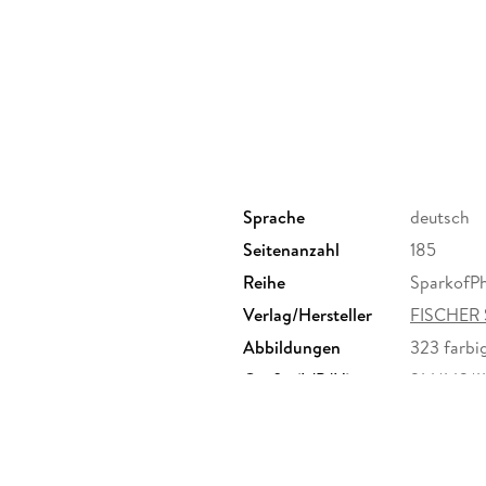
Sprache
deutsch
Seitenanzahl
185
Reihe
SparkofPh
Verlag/Hersteller
FISCHER 
Abbildungen
323 farbi
Größe (L/B/H)
214/143/1
Herstelleradresse
Fischer S
Frankfurt
produktsi