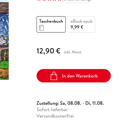
Fremdsprachige Bücher
n Lernhilfen
 Jugendbücher
eiber
Hörbuch Downloads im Bundle
cher
 Vergleich
 Puzzlezubehör
Lernen
New Adult
STABILO
Taschenbücher
hilfen
hriller
 Backen
er
lender
Ratgeber
Taschenbuch
eBook epub
op
hriller
Romance
9,99 €
Sachbücher
precher:innen
Science Fiction
12,90 €
inkl. Mwst.
Fremdsprachige Bücher
In den Warenkorb
Zustellung:
Sa, 08.08. - Di, 11.08.
Sofort lieferbar
Versandkostenfrei