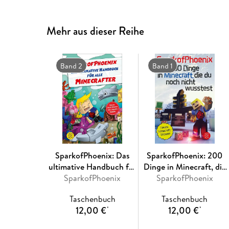
Mehr aus dieser Reihe
Band 2
Band 1
SparkofPhoenix: Das
SparkofPhoenix: 200
ultimative Handbuch für
Dinge in Minecraft, die
alle Minecrafter
SparkofPhoenix
du noch nicht wusstest
SparkofPhoenix
Taschenbuch
Taschenbuch
12,00 €
12,00 €
*
*