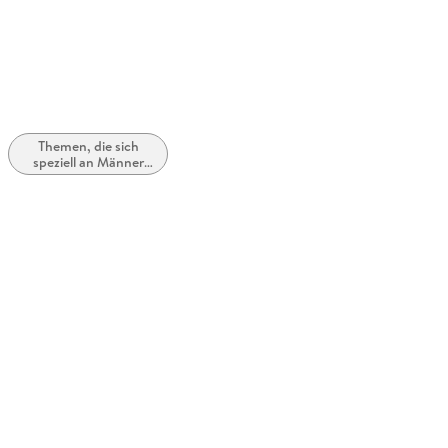
Themen, die sich
speziell an Männer
und/oder Jungen
richten