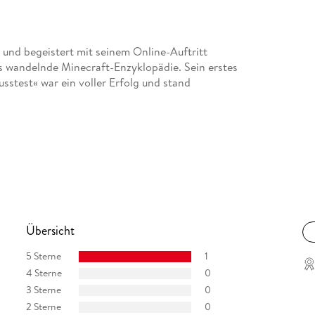
r und begeistert mit seinem Online-Auftritt
als wandelnde Minecraft-Enzyklopädie. Sein erstes
sstest« war ein voller Erfolg und stand
Übersicht
5 Sterne
1
4 Sterne
0
3 Sterne
0
2 Sterne
0