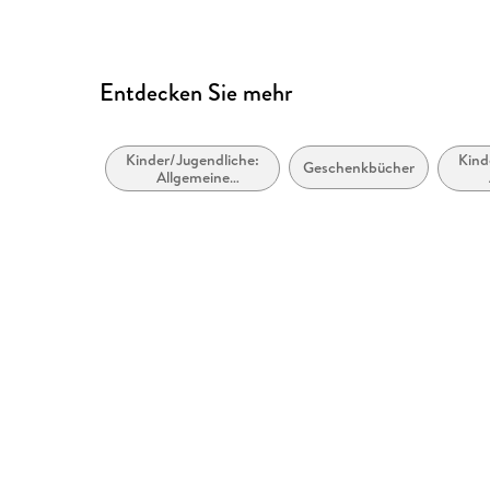
Entdecken Sie mehr
Kinder/Jugendliche:
Kind
Geschenkbücher
Allgemeine
Interessen:
Inter
Computer- und
Videospiele
Info