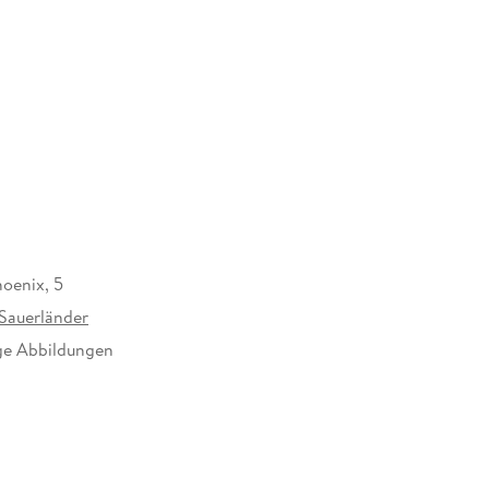
oenix, 5
Sauerländer
ge Abbildungen
1 mm
auerländer GmbH, Hedderichstraße 114, 60596
 am Main, Fischer Sauerländer GmbH,
cherheit@fischer-sauerlaender.de