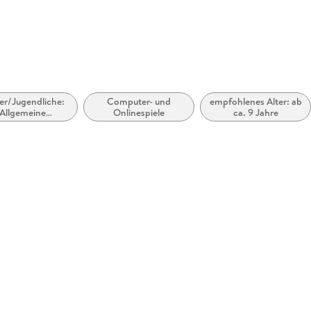
er/Jugendliche:
Computer- und
empfohlenes Alter: ab
Allgemeine
Onlinespiele
ca. 9 Jahre
essen: Computer
und
rmationstechnik