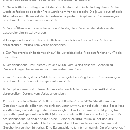
Diese Artikel unterliegen nicht der Preisbindung, die Preisbindung dieser Artikel
2
wurde aufgehoben oder der Preis wurde vom Verlag gesenkt. Die jeweils zutreffende
Alternative wird Ihnen auf der Artikelseite dargestellt. Angaben zu Preissenkungen
beziehen sich auf den vorherigen Preis.
Durch Öffnen der Leseprobe willigen Sie ein, dass Daten an den Anbieter der
3
Leseprobe übermittelt werden.
Der gebundene Preis dieses Artikels wird nach Ablauf des auf der Artikelseite
4
dargestellten Datums vom Verlag angehoben.
Der Preisvergleich bezieht sich auf die unverbindliche Preisempfehlung (UVP) des
5
Herstellers.
Der gebundene Preis dieses Artikels wurde vom Verlag gesenkt. Angaben zu
6
Preissenkungen beziehen sich auf den vorherigen Preis.
Die Preisbindung dieses Artikels wurde aufgehoben. Angaben zu Preissenkungen
7
beziehen sich auf den letzten gebundenen Preis.
Der gebundene Preis dieses Artikels wird nach Ablauf des auf der Artikelseite
8
dargestellten Datums vom Verlag angehoben.
Ihr Gutschein SOMMER13 gilt bis einschließlich 10.08.2026. Sie können den
12
Gutschein ausschließlich online einlösen unter www.hugendubel.de. Keine Bestellung
zur Abholung mit Zahlung in der Filiale möglich. Der Gutschein ist nicht gültig für
gesetzlich preisgebundene Artikel (deutschsprachige Bücher und eBooks) sowie für
preisgebundene Kalender, tolino shine (4016621130466), tolino select und das
Hugendubel Hörbuch Abo. Der Gutschein ist nicht mit anderen Gutscheinen und
Geschenkkarten kombinierbar. Eine Barauszahlung ist nicht möglich. Ein Weiterverkauf