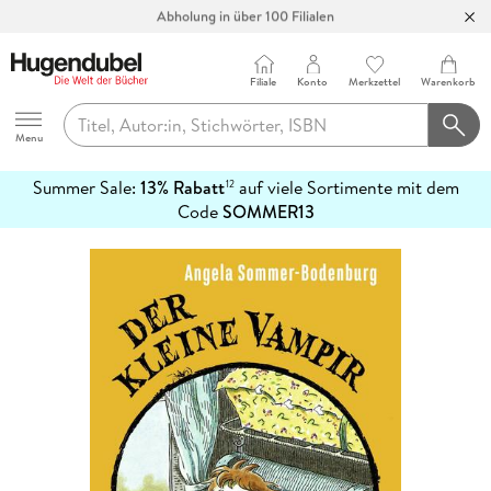
Abholung in über 100 Filialen
Filiale
Konto
Merkzettel
Warenkorb
Hugendubel
Menu
Summer Sale:
13% Rabatt
auf viele Sortimente mit dem
12
mehr
Code
SOMMER13
erfahren