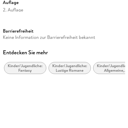
Auflage
2. Auflage
Seitenanzahl
128
Barrierefreiheit
Altersempfehlung
Keine Information zur Barrierefreiheit bekannt
von 8 bis 12 Jahren
Reihe
Entdecken Sie mehr
Der kleine Vampir
Kinder/Jugendliche:
Kinder/Jugendliche:
Kinder/Jugendlich
Autor/Autorin
Fantasy
Lustige Romane
Allgemeine,
Angela Sommer-Bodenburg
moderne und
zeitgenössische
Illustrationen
Belletristik
Amelie Glienke
Verlag/Hersteller
FISCHER Sauerländer
Produktart
kartoniert