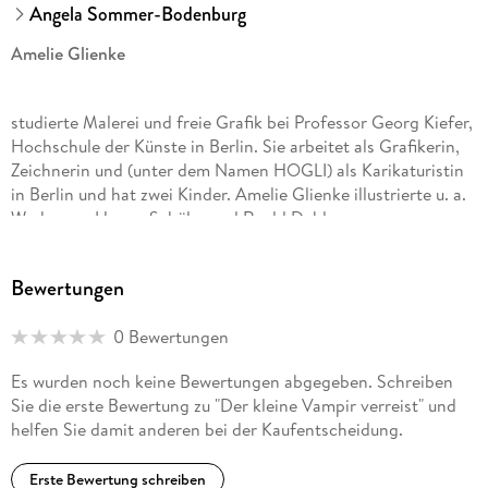
Angela Sommer-Bodenburg
Amelie Glienke
studierte Malerei und freie Grafik bei Professor Georg Kiefer,
Hochschule der Künste in Berlin. Sie arbeitet als Grafikerin,
Zeichnerin und (unter dem Namen HOGLI) als Karikaturistin
in Berlin und hat zwei Kinder. Amelie Glienke illustrierte u. a.
Werke von Hanne Schüler und Roald Dahl.
Bewertungen
Angela Sommer-Bodenburg hat Pädagogik, Soziologie und
Psychologie studiert. Sie war 12 Jahre Grundschullehrerin in
Hamburg und lebt in Silver City, New Mexico, USA, wo sie
0 Bewertungen
schreibt und malt. Ihre Erfolgsserie «Der kleine Vampir»
Es wurden noch keine Bewertungen abgegeben. Schreiben
wurde in 34 Sprachen übersetzt. Zudem gibt es Musicals,
Sie die erste Bewertung zu "Der kleine Vampir verreist" und
Theaterstücke und Hörbücher zur Serie, außerdem wurde sie
helfen Sie damit anderen bei der Kaufentscheidung.
zweimal für das Fernsehen verfilmt. Im Jahr 2000 kam eine
internationale Großproduktion auf die Kinoleinwand, und
2017 hatte die erste 3D-Animation von «Der kleine Vampir»
Erste Bewertung schreiben