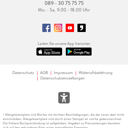
089 - 30 75 75 75
Mo. - Sa. 9.00 - 18.00 Uhr
Laden Sie unsere App herunter.
Datenschutz
AGB
Impressum
Widerrufsbelehrung
Datenschutzeinstellungen
Mängelexemplare sind Bücher mit leichten Beschädigungen, die das Lesen aber nicht
1
einschränken. Mängelexemplare sind durch einen Stempel als solche gekennzeichnet.
Die frühere Buchpreisbindung ist aufgehoben. Angaben zu Preissenkungen beziehen
sich auf den gebundenen Preis eines mangelfreien Exemplars.