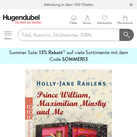
Abholung in über 100 Filialen
Filiale
Konto
Merkzettel
Warenkorb
Hugendubel
Menu
Summer Sale:
13% Rabatt
auf viele Sortimente mit dem
12
mehr
Code
SOMMER13
erfahren