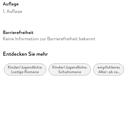
Auflage
William, Maximilian Minsky und ich" wurde 2003 mit dem
Deutschen Jugendliteraturpreis ausgezeichnet.
1. Auflage
Seitenanzahl
123
Barrierefreiheit
Altersempfehlung
Keine Information zur Barrierefreiheit bekannt
ab 12 Jahre
Autor/Autorin
Entdecken Sie mehr
Holly-Jane Rahlens
Kinder/Jugendliche:
Kinder/Jugendliche:
empfohlenes
Übersetzung
Lustige Romane
Schulromane
Alter: ab ca.
Ulrike Thiesmeyer
12 Jahre
Verlag/Hersteller
rotfuchs
Originalsprache
englisch
Produktart
kartoniert