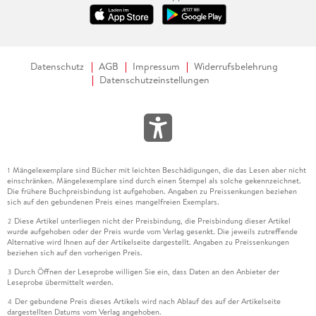
Datenschutz
AGB
Impressum
Widerrufsbelehrung
Datenschutzeinstellungen
Mängelexemplare sind Bücher mit leichten Beschädigungen, die das Lesen aber nicht
1
einschränken. Mängelexemplare sind durch einen Stempel als solche gekennzeichnet.
Die frühere Buchpreisbindung ist aufgehoben. Angaben zu Preissenkungen beziehen
sich auf den gebundenen Preis eines mangelfreien Exemplars.
Diese Artikel unterliegen nicht der Preisbindung, die Preisbindung dieser Artikel
2
wurde aufgehoben oder der Preis wurde vom Verlag gesenkt. Die jeweils zutreffende
Alternative wird Ihnen auf der Artikelseite dargestellt. Angaben zu Preissenkungen
beziehen sich auf den vorherigen Preis.
Durch Öffnen der Leseprobe willigen Sie ein, dass Daten an den Anbieter der
3
Leseprobe übermittelt werden.
Der gebundene Preis dieses Artikels wird nach Ablauf des auf der Artikelseite
4
dargestellten Datums vom Verlag angehoben.