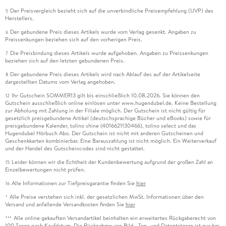
Der Preisvergleich bezieht sich auf die unverbindliche Preisempfehlung (UVP) des
5
Herstellers.
Der gebundene Preis dieses Artikels wurde vom Verlag gesenkt. Angaben zu
6
Preissenkungen beziehen sich auf den vorherigen Preis.
Die Preisbindung dieses Artikels wurde aufgehoben. Angaben zu Preissenkungen
7
beziehen sich auf den letzten gebundenen Preis.
Der gebundene Preis dieses Artikels wird nach Ablauf des auf der Artikelseite
8
dargestellten Datums vom Verlag angehoben.
Ihr Gutschein SOMMER13 gilt bis einschließlich 10.08.2026. Sie können den
12
Gutschein ausschließlich online einlösen unter www.hugendubel.de. Keine Bestellung
zur Abholung mit Zahlung in der Filiale möglich. Der Gutschein ist nicht gültig für
gesetzlich preisgebundene Artikel (deutschsprachige Bücher und eBooks) sowie für
preisgebundene Kalender, tolino shine (4016621130466), tolino select und das
Hugendubel Hörbuch Abo. Der Gutschein ist nicht mit anderen Gutscheinen und
Geschenkkarten kombinierbar. Eine Barauszahlung ist nicht möglich. Ein Weiterverkauf
und der Handel des Gutscheincodes sind nicht gestattet.
Leider können wir die Echtheit der Kundenbewertung aufgrund der großen Zahl an
15
Einzelbewertungen nicht prüfen.
Alle Informationen zur Tiefpreisgarantie finden Sie
hier
16
Alle Preise verstehen sich inkl. der gesetzlichen MwSt. Informationen über den
*
Versand und anfallende Versandkosten finden Sie
hier
Alle online gekauften Versandartikel beinhalten ein erweitertes Rückgaberecht von
***
100 Tagen nach Kaufdatum. Die Rücknahme von Bild-, Ton- und Datenträgern ist nur bei