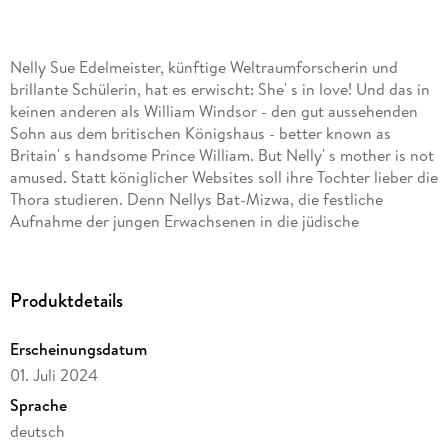
Nelly Sue Edelmeister, künftige Weltraumforscherin und
brillante Schülerin, hat es erwischt: She' s in love! Und das in
keinen anderen als William Windsor - den gut aussehenden
Sohn aus dem britischen Königshaus - better known as
Britain' s handsome Prince William. But Nelly' s mother is not
amused. Statt königlicher Websites soll ihre Tochter lieber die
Thora studieren. Denn Nellys Bat-Mizwa, die festliche
Aufnahme der jungen Erwachsenen in die jüdische
Gemeinschaft, steht bevor. But then Nelly hears about a
basketball competition in England, zu der die
Schulmannschaft eingeladen wird. That' s it! Nelly, weit
Produktdetails
davon entfernt eine Sportskanone zu sein, hat jetzt nur noch
ein Ziel: get on the team.
Erscheinungsdatum
01. Juli 2024
Vielleicht lässt sich ja ein Deal mit dem Basketball-Crack
Sprache
Maximilian Minsky arrangieren. Dass mehr daraus werden
deutsch
könnte - never in a million years! Oder vielleicht doch? " Prinz