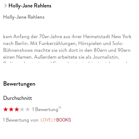
Holly-Jane Rahlens
Holly-Jane Rahlens
kam Anfang der 70er-Jahre aus ihrer Heimatstadt New York
nach Berlin. Mit Funkerzählungen, Hörspielen und Solo-
Bühnenshows machte sie sich dort in den 80ern und 90ern
einen Namen. Außerdem arbeitete sie als Journalistin,
Radiomoderatorin und Fernsehautorin, bis sie sich ganz dem
Schreiben widmete.
Bewertungen
Ulrike Thiesmeyer, geb. 1967, studierte Literatur-Übersetzen
in Düsseldorf, wo sie auch bis heute lebt. Sie ist als
Durchschnitt
freiberufliche Übersetzerin tätig und hat zahlreiche Romane
15
1 Bewertung
ebenso wie Sachbücher aus dem Englischen und
Französischen ins Deutsche übertragen. Zu den von ihr
1 Bewertung
von
LovelyBooks
übersetzten Autoren gehören u. a. Kamila Shamsie, Patrick
Lee und William Boyd.