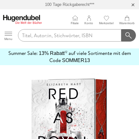
100 Tage Rückgaberecht***
Abholung in über 100 Filialen
Filiale
Konto
Merkzettel
Warenkorb
Hugendubel
Menu
Summer Sale:
auf viele Sortimente mit dem
12
13% Rabatt
mehr
Code
SOMMER13
erfahren