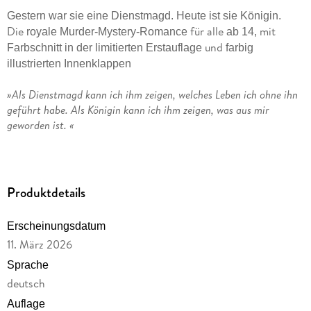
Gestern war sie eine Dienstmagd. Heute ist sie Königin.
Die
für alle
mit
royale Murder-Mystery-Romance
ab 14,
und
Farbschnitt in der limitierten Erstauflage
farbig
illustrierten Innenklappen
»Als Dienstmagd kann ich ihm zeigen, welches Leben ich ohne ihn
geführt habe. Als Königin kann ich ihm zeigen, was aus mir
geworden ist. «
Obwohl Ruby dazu bestimmt ist, das unauffällige Leben einer
Dienstmagd zu führen, sehnt sie sich nach einer echten
Herausforderung. Dann passiert das Undenkbare: der König
Produktdetails
stirbt und ernennt sie zu seiner Thronfolgerin. Plötzlich sieht
sich Ruby mit den Intrigen des Hofs konfrontiert, mit einer
Erscheinungsdatum
wütenden Witwe und den drei arroganten (und gut
11. März 2026
aussehenden) Prinzen. Damit nicht genug: Ruby entdeckt
einen Hinweis darauf, dass der König ermordet wurde - und
Sprache
dass Ruby die Nächste sein könnte. Ein Wettlauf gegen die
deutsch
Zeit beginnt, und Ruby muss sich wohl oder übel mit den
Auflage
Prinzen zusammentun, wenn sie den Mörder stellen will . . .