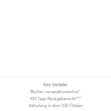
gefallen und waren auch sehr gut fühlbar. Das es ein
Jungendbuch ist hätte ich gar nicht weiter gemerkt. Ich habe
es nur irgendwann bei der Buchbeschreibung gesehen und
die Personen waren jetzt nicht ganz so tief ausgearbeitet.
Aber das tat gar keinen Abbruch und deswegen gehört es zu
meinen Highlights dieses Jahr.
Ihre Vorteile:
Bücher versandkostenfrei*
100 Tage Rückgaberecht***
Abholung in über 100 Filialen