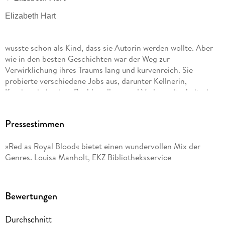
Elizabeth Hart
wusste schon als Kind, dass sie Autorin werden wollte. Aber
wie in den besten Geschichten war der Weg zur
Verwirklichung ihres Traums lang und kurvenreich. Sie
probierte verschiedene Jobs aus, darunter Kellnerin,
Kassiererin in einer Buchhandlung und Verlagsmitarbeiterin.
Währenddessen bereiste sie die Welt und sah coole Dinge,
wie die berühmtesten Pubs von Oxford und Kanada im
Pressestimmen
Winter. Heute lebt sie in Virginia und verbringt ihre Zeit mit
Schreiben, dem Unterrichten von Kreativschreibkursen und
»Red as Royal Blood« bietet einen wundervollen Mix der
der Planung ihres nächsten Abenteuers. Die Katze Princess
Genres. Louisa Manholt, EKZ Bibliotheksservice
aus Red as Royal Blood wurde von ihrer eigenen flauschigen
Katzen-Prinzessin inspiriert. Folgt Elizabeth auf Instagram
@authorelizabethhart für Neuigkeiten zu ihren Büchern und
tolle Katzen-Inhalte.
Bewertungen
Durchschnitt
Franziska Jaekel