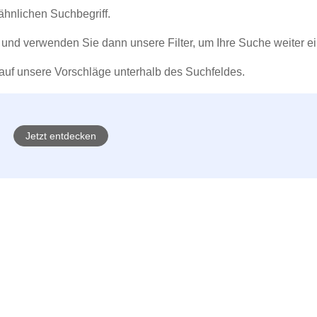
Fremdsprachige Bücher
nn Lernhilfen
& Jugendbücher
eiber
Hörbuch Downloads im Bundle
hnlichen Suchbegriff.
cher
 Vergleich
& Puzzlezubehör
 Lernen
New Adult
STABILO
Taschenbücher
hilfen
hriller
 Backen
er
lender
Ratgeber
und verwenden Sie dann unsere Filter, um Ihre Suche weiter e
hop
hriller
Romance
auf unsere Vorschläge unterhalb des Suchfeldes.
Sachbücher
precher:innen
Science Fiction
Fremdsprachige Bücher
Jetzt entdecken