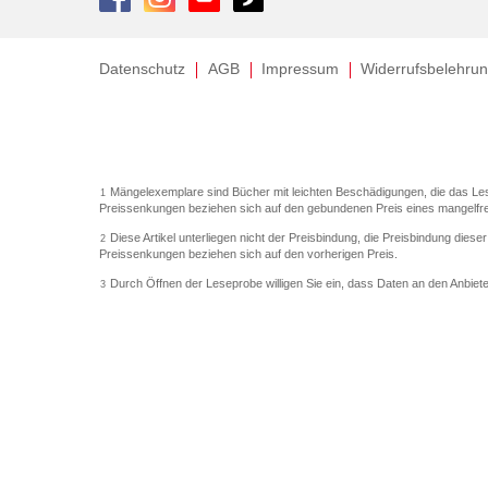
Datenschutz
AGB
Impressum
Widerrufsbelehru
Mängelexemplare sind Bücher mit leichten Beschädigungen, die das Le
1
Preissenkungen beziehen sich auf den gebundenen Preis eines mangelfr
Diese Artikel unterliegen nicht der Preisbindung, die Preisbindung diese
2
Preissenkungen beziehen sich auf den vorherigen Preis.
Durch Öffnen der Leseprobe willigen Sie ein, dass Daten an den Anbiet
3
Der gebundene Preis dieses Artikels wird nach Ablauf des auf der Artik
4
Der Preisvergleich bezieht sich auf die unverbindliche Preisempfehlung
5
Der gebundene Preis dieses Artikels wurde vom Verlag gesenkt. Angab
6
Die Preisbindung dieses Artikels wurde aufgehoben. Angaben zu Preiss
7
Der gebundene Preis dieses Artikels wird nach Ablauf des auf der Artik
8
Ihr Gutschein SOMMER13 gilt bis einschließlich 10.08.2026. Sie können
12
gültig für gesetzlich preisgebundene Artikel (deutschsprachige Bücher u