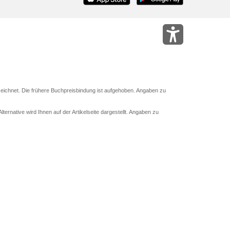
eichnet. Die frühere Buchpreisbindung ist aufgehoben. Angaben zu
ternative wird Ihnen auf der Artikelseite dargestellt. Angaben zu
 Abholung mit Zahlung in der Filiale möglich. Der Gutschein ist nicht
und das Hugendubel Hörbuch Abo. Der Gutschein ist nicht mit anderen