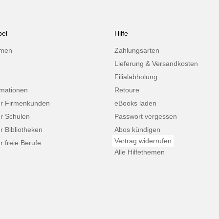
el
Hilfe
hmen
Zahlungsarten
Lieferung & Versandkosten
Filialabholung
rmationen
Retoure
ür Firmenkunden
eBooks laden
ür Schulen
Passwort vergessen
ür Bibliotheken
Abos kündigen
Vertrag widerrufen
r freie Berufe
Alle Hilfethemen