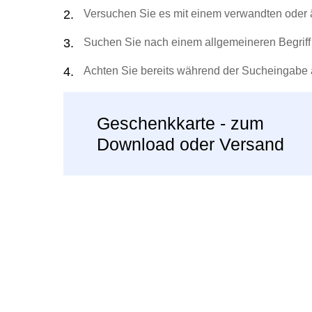
Leseempfehlung
eBook Abonnement
Postkarten
Westerma
Kinder- 
Kugelschr
Versuchen Sie es mit einem verwandten oder ä
Hörbuchsprecher
Günstige Spielwaren
Wochenkalender
Kinderbü
Romane
Geräte im
Puzzles 
Schule &
Buchtrends auf Social Media
eBooks verschenken
Klett Lern
Krimis & T
Buchkalender
Kochen &
Sachbüch
Sprachka
Suchen Sie nach einem allgemeineren Begriff 
büchermenschen
Duden S
Romane
Krimis & T
Achten Sie bereits während der Sucheingabe 
Top Autor:innen
Hörspiele
Manga
Top Serien
Hörbuchs
Geschenkkarte - zum
Gebrauchtbuch
Download oder Versand