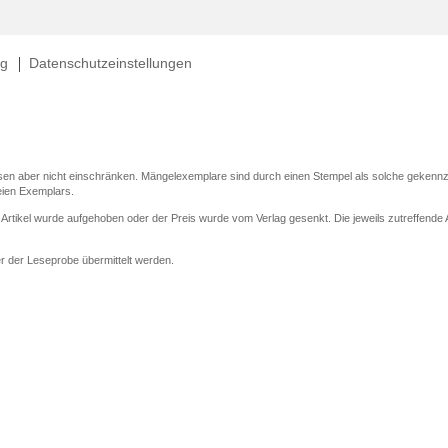
ng
Datenschutzeinstellungen
sen aber nicht einschränken. Mängelexemplare sind durch einen Stempel als solche gekennz
eien Exemplars.
r Artikel wurde aufgehoben oder der Preis wurde vom Verlag gesenkt. Die jeweils zutreffende Al
er der Leseprobe übermittelt werden.
elseite dargestellten Datums vom Verlag angehoben.
 (UVP) des Herstellers.
en zu Preissenkungen beziehen sich auf den vorherigen Preis.
enkungen beziehen sich auf den letzten gebundenen Preis.
elseite dargestellten Datums vom Verlag angehoben.
 den Gutschein ausschließlich online einlösen unter www.hugendubel.de. Keine Bestellung zur
nd eBooks) sowie für preisgebundene Kalender, tolino shine (4016621130466), tolino select 