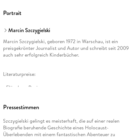
Portrait
Marcin Szczygielski
Marcin Szczygielski, geboren 1972 in Warschau, ist ein
preisgekrönter Journalist und Autor und schreibt seit 2009
auch sehr erfolgreich Kinderbücher.
Literaturpreise:
>Flügel aus Papier<
- Die Besten 7 (April 2015)
Pressestimmen
- Jugendbuch des Monats Juli 2015 (Akademie für Kinder-
Szczygielski gelingt es meisterhaft, die auf einer realen
und Jugendliteratur)
Biografie beruhende Geschichte eines Holocaust-
Überlebenden mit einem fantastischen Abenteuer zu
- Kinderbuchpreis 2015 der Jury der Jungen Leser