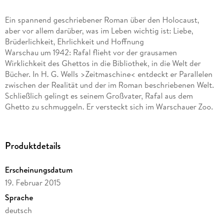
Ein spannend geschriebener Roman über den Holocaust,
aber vor allem darüber, was im Leben wichtig ist: Liebe,
Brüderlichkeit, Ehrlichkeit und Hoffnung
Warschau um 1942: Rafal flieht vor der grausamen
Wirklichkeit des Ghettos in die Bibliothek, in die Welt der
Bücher. In H. G. Wells >Zeitmaschine< entdeckt er Parallelen
zwischen der Realität und der im Roman beschriebenen Welt.
Schließlich gelingt es seinem Großvater, Rafal aus dem
Ghetto zu schmuggeln. Er versteckt sich im Warschauer Zoo.
Aber die Nazis sind ihm auf der Spur . . .
Ausgezeichnet mit dem Astrid-Lindgren- Manuskriptpreis
Ausgewählt von der polnischen IBBY als Buch des Jahres
Produktdetails
Erscheinungsdatum
19. Februar 2015
Sprache
deutsch