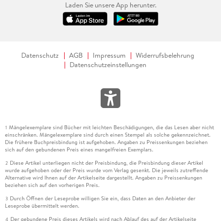
Laden Sie unsere App herunter.
Datenschutz
AGB
Impressum
Widerrufsbelehrung
Datenschutzeinstellungen
Mängelexemplare sind Bücher mit leichten Beschädigungen, die das Lesen aber nicht
1
einschränken. Mängelexemplare sind durch einen Stempel als solche gekennzeichnet.
Die frühere Buchpreisbindung ist aufgehoben. Angaben zu Preissenkungen beziehen
sich auf den gebundenen Preis eines mangelfreien Exemplars.
Diese Artikel unterliegen nicht der Preisbindung, die Preisbindung dieser Artikel
2
wurde aufgehoben oder der Preis wurde vom Verlag gesenkt. Die jeweils zutreffende
Alternative wird Ihnen auf der Artikelseite dargestellt. Angaben zu Preissenkungen
beziehen sich auf den vorherigen Preis.
Durch Öffnen der Leseprobe willigen Sie ein, dass Daten an den Anbieter der
3
Leseprobe übermittelt werden.
Der gebundene Preis dieses Artikels wird nach Ablauf des auf der Artikelseite
4