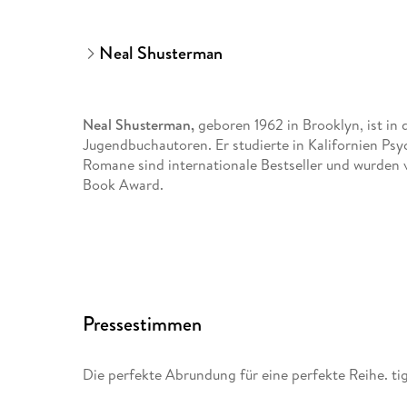
Neal Shusterman
Neal Shusterman,
geboren 1962 in Brooklyn, ist in
Jugendbuchautoren. Er studierte in Kalifornien Psy
Romane sind internationale Bestseller und wurden v
Book Award.
Kristian Lutze
studierte Anglistik/Amerikanistik und
Hamburg. Er lebt in Köln und übersetzt neben Neal
Walter Mosley, Michael Robotham und Robert Wils
Pressestimmen
Die perfekte Abrundung für eine perfekte Reihe. tig