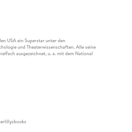
 den USA ein Superstar unter den
chologie und Theaterwissenschaften. Alle seine
ielfach ausgezeichnet, u. a. mit dem National
 Germanistik in Düsseldorf, Buffalo, N. Y. , und
 und Jarrod Shusterman u. a. Martin Cruz Smith,
on aus dem Englischen.
erlillysbooks