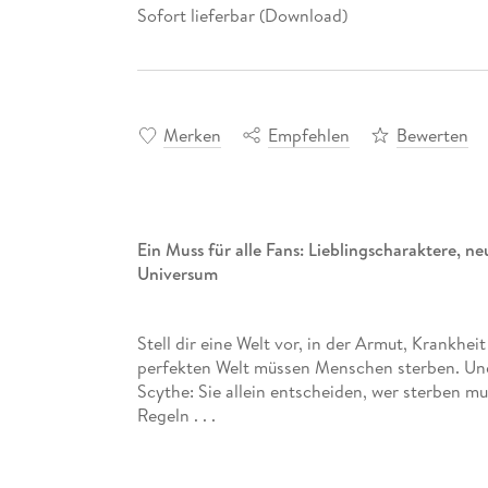
Sofort lieferbar (Download)
Merken
Empfehlen
Bewerten
Ein Muss für alle Fans: Lieblingscharaktere, 
Universum
Stell dir eine Welt vor, in der Armut, Krankhei
perfekten Welt müssen Menschen sterben. Und
Scythe: Sie allein entscheiden, wer sterben mu
Regeln . . .
»Gleanings« erzählt Storys aus dieser erschrec