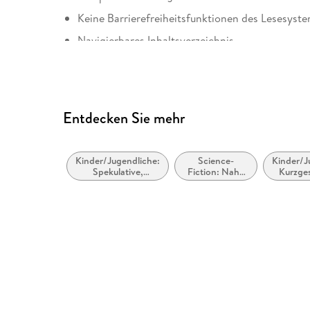
Keine Barrierefreiheitsfunktionen des Lesesyste
Navigierbares Inhaltsverzeichnis
Logische Lesereihenfolge eingehalten
Seitenzahlen entsprechen der gedruckten Ausg
Hoher Farbkontrast für bessere Lesbarkeit
Entdecken Sie mehr
Navigation über vorherige/nächste Abschnitte 
ARIA-Rollen vorhanden
Kinder/Jugendliche:
Science-
Kinder/J
Alle Texte können angepasst werden
Spekulative,
Fiction: Nahe
Kurzge
utopische und
Zukunft
Alle relevanten Inhalte sind über Screenreader 
dystopische
Literatur
Entspricht der Vorgabe WCAG v2.1
Entspricht der Vorgabe WCAG Level AAA