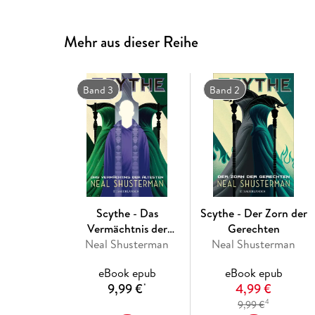
Mehr aus dieser Reihe
Band 3
Band 2
Scythe - Das
Scythe - Der Zorn der
Vermächtnis der
Gerechten
Neal Shusterman
Ältesten
Neal Shusterman
eBook epub
eBook epub
9,99 €
4,99 €
*
4
9,99 €