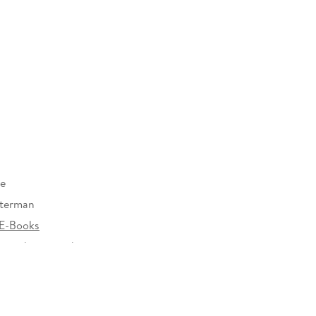
re
sterman
E-Books
rzeichen versehen
605735