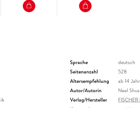
dem Scythe-Universum
Sprache
deutsch
Seitenanzahl
528
Altersempfehlung
ab 14 Jah
Autor/Autorin
Neal Shu
sik
Verlag/Hersteller
FISCHER 
Kopierschutz
mit Wasse
Produktart
EBOOK
ISBN
9783733