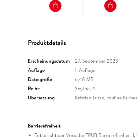
Produktdetails
Erscheinungsdatum
27. September 2023
Auflage
1. Auflage
Dateigröße
6,48 MB
Reihe
Scythe, 4
Übersetzung
Kristian Lutze, Pauline Kurba
Originalsprache
englisch
Family Sharing
Ja
Dateiformat
EPUB
Barrierefreiheit
Entspricht der Vorgabe EPUB Barrierefreiheit 1.1