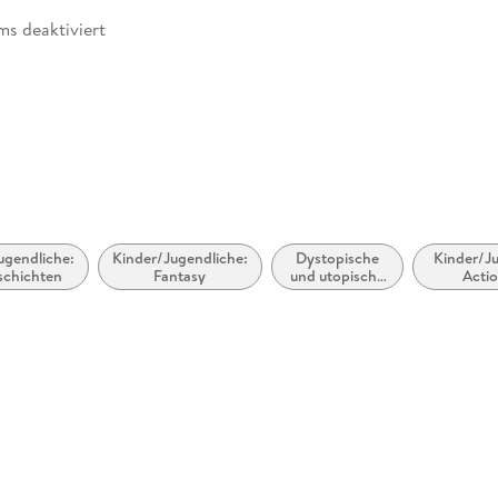
ms deaktiviert
abe
möglich
ugendliche:
Kinder/Jugendliche:
Dystopische
Kinder/J
schichten
Fantasy
und utopische
Acti
Literatur
Abenteuer
zugänglich