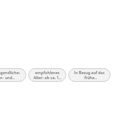
ugendliche:
empfohlenes
In Bezug auf das
on- und
Alter: ab ca. 14
frühe
geschichten
Jahre
Erwachsenenalter
(New Adult)