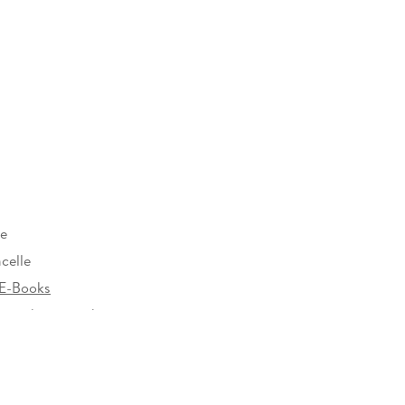
re
celle
E-Books
rzeichen versehen
06121