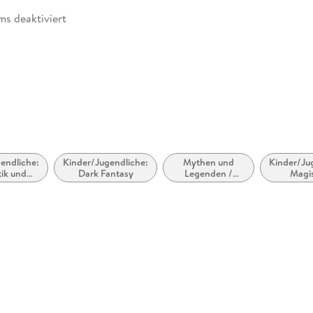
ms deaktiviert
rhanden
abe
endliche:
Kinder/Jugendliche:
Mythen und
Kinder/Ju
ik und
Dark Fantasy
Legenden /
Magi
chichten
Mythologische
Reali
zugänglich
Romane
magische