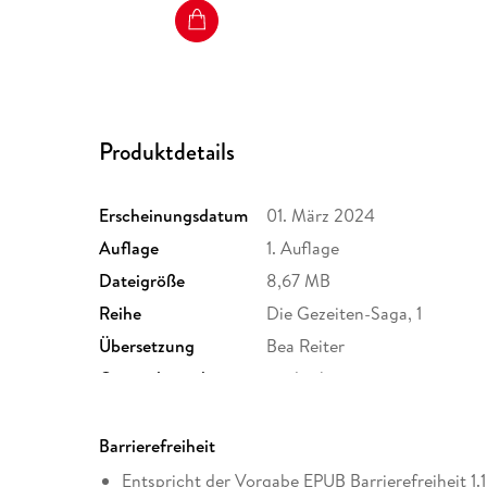
Produktdetails
Erscheinungsdatum
01. März 2024
Auflage
1. Auflage
Dateigröße
8,67 MB
Reihe
Die Gezeiten-Saga, 1
Übersetzung
Bea Reiter
Originalsprache
englisch
Family Sharing
Ja
Dateiformat
EPUB
Barrierefreiheit
Entspricht der Vorgabe EPUB Barrierefreiheit 1.1