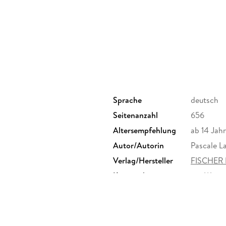
Sprache
deutsch
Seitenanzahl
656
Altersempfehlung
ab 14 Jah
Autor/Autorin
Pascale La
Verlag/Hersteller
FISCHER 
Kopierschutz
mit Wasse
Produktart
EBOOK
ISBN
97837336