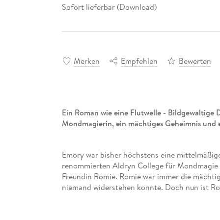
Sofort lieferbar (Download)
Merken
Empfehlen
Bewerten
Ein Roman wie eine Flutwelle - Bildgewaltige
Mondmagierin, ein mächtiges Geheimnis und e
Emory war bisher höchstens eine mittelmäßige 
renommierten Aldryn College für Mondmagie erg
Freundin Romie. Romie war immer die mächtige
niemand widerstehen konnte. Doch nun ist Rom
dummen Mutprobe, zusammen mit acht anderen
seither hat sich ihre Magie in etwas Mächtige
erfahren. Doch die Blicke des undurchschauba