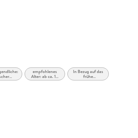
gendliche:
empfohlenes
In Bezug auf das
scher
Alter: ab ca. 14
frühe
smus,
Jahre
Erwachsenenalter
 Fantasy
(New Adult)