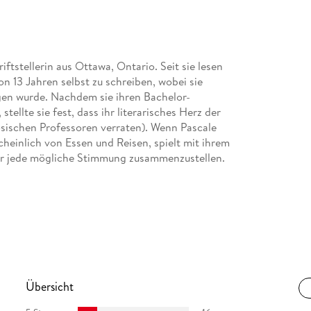
iftstellerin aus Ottawa, Ontario. Seit sie lesen
n 13 Jahren selbst zu schreiben, wobei sie
gen wurde. Nachdem sie ihren Bachelor-
tellte sie fest, dass ihr literarisches Herz der
ösischen Professoren verraten). Wenn Pascale
scheinlich von Essen und Reisen, spielt mit ihrem
für jede mögliche Stimmung zusammenzustellen.
aften am FTSK Germersheim der Universität
mbranche arbeitet sie seit 1996 freiberuflich als
ähriger Aufenthalte in den USA und England
Übersicht