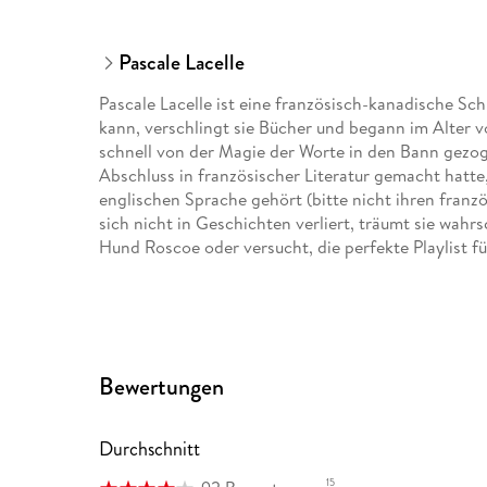
Pascale Lacelle
Pascale Lacelle ist eine französisch-kanadische Schr
kann, verschlingt sie Bücher und begann im Alter vo
schnell von der Magie der Worte in den Bann gezo
Abschluss in französischer Literatur gemacht hatte, s
englischen Sprache gehört (bitte nicht ihren franz
sich nicht in Geschichten verliert, träumt sie wahr
Hund Roscoe oder versucht, die perfekte Playlist 
Bea Reiter
studierte Angewandte Sprachwissensch
Bewertungen
Mainz. Nach einigen Jahren in der Computer- und Fil
Literaturübersetzerin, was sie auch während mehrj
getan hat. Sie lebt am Münchner Stadtrand.
Durchschnitt
15