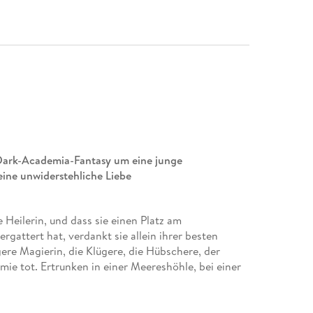
 Dark-Academia-Fantasy um eine junge
ine unwiderstehliche Liebe
Heilerin, und dass sie einen Platz am
attert hat, verdankt sie allein ihrer besten
re Magierin, die Klügere, die Hübschere, der
ie tot. Ertrunken in einer Meereshöhle, bei einer
 Erstsemestern. Nur Emory hat überlebt, und
s, Dunkles verwandelt. Niemand darf je davon
ren Keiran treffen Emory mitten ins Herz: Ahnt er