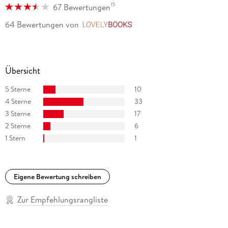
15
67 Bewertungen
arbeitet seit ihrem Abschluss als freie Übersetzerin aus dem
Englischen und Spanischen. Im Kinder- und
64 Bewertungen
von
LovelyBooks
Jugendbuchbereich hat sie unter anderem die Werke von Liz
Pichon und Katy Birchall (»Moon & Midnight«, »Emma
Charming«) ins Deutsche übertragen. Sie lebt mit ihrem
Partner und zwei Kindern in München.
Übersicht
5 Sterne
10
4 Sterne
33
3 Sterne
17
2 Sterne
6
1 Stern
1
Eigene Bewertung schreiben
Zur Empfehlungsrangliste