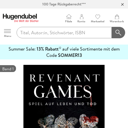
100 Tage Rückgaberecht***
Abholung in über 100 Filialen
Filiale
Konto
Merkzettel
Warenkorb
Hugendubel
Menu
Summer Sale:
13% Rabatt
auf viele Sortimente mit dem
12
mehr
Code
SOMMER13
erfahren
Band 1