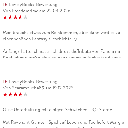
LovelyBooks-Bewertung
Von Freedom4me
am
22.04.2026
Man braucht etwas zum Reinkommen, aber dann wird es zu
einer schönen Fantasy-Geschichte. :)
Anfangs hatte ich natürlich direkt dieTribute von Panem im
Kopf, aber dieseSpiele sind ganz anders aufgebautund auch
dasWorld Building unterscheidet sich gewaltig, wenngleich
eine Parallele darin besteht, dass dieMenschen und die
Protagonistin in Armut leben.Ich habeetwas gebraucht, um in
LovelyBooks-Bewertung
die Welt mit ihrem Aufbau abzutauchenund einiges hat mich
Von Scaramouche89
am
19.12.2025
nicht von Anfang an überzeugt, nach und nach bin ich dann
aber wirklich in die Geschichte eingetaucht und es hat mir
zunehmend besser gefallen.Am Anfang ist die Protagonistin
einem sehr unsympathisch und die Geschichte erscheint
Gute Unterhaltung mit einigen Schwächen - 3,5 Sterne
flach. Später stellt sich dann heraus, dass dies beabsichtigt
war und derCharakterentwicklung und der Storydient.Auch
Mit Revenant Games - Spiel auf Leben und Tod liefert Margie
die Handlung ist zwar stellenweise vorhersehbar, gerade