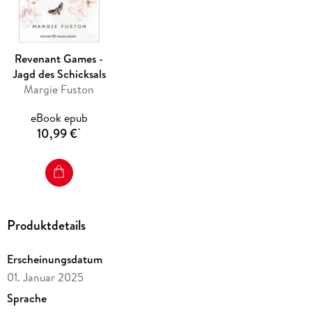
Band 1 der unwiderstehlichen Slow-Burn-Fantasy für alle
Leser*innen von
Revenant Games -
Hunger Games
Jagd des Schicksals
«
Margie Fuston
,
»
eBook epub
Wicca Creed
10,99 €
*
« und »Crush«.
Produktdetails
Erscheinungsdatum
01. Januar 2025
Sprache