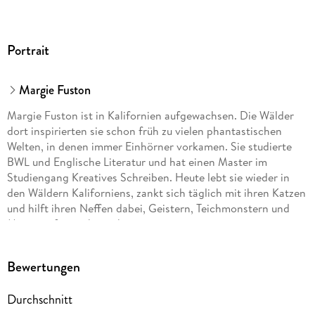
Portrait
Margie Fuston
Margie Fuston ist in Kalifornien aufgewachsen. Die Wälder
dort inspirierten sie schon früh zu vielen phantastischen
Welten, in denen immer Einhörner vorkamen. Sie studierte
BWL und Englische Literatur und hat einen Master im
Studiengang Kreatives Schreiben. Heute lebt sie wieder in
den Wäldern Kaliforniens, zankt sich täglich mit ihren Katzen
und hilft ihren Neffen dabei, Geistern, Teichmonstern und
Meerjungfrauen hinterherzujagen.
Bewertungen
Verena Kilchling
, 1977 in Freiburg im Breisgau geboren,
Durchschnitt
studierte Literaturübersetzen an der Uni Düsseldorf und