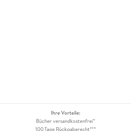
Auftakt, aber einer mit starkem Potenzial - und einem Ende,
das definitiv Lust auf mehr macht.
Ihre Vorteile:
Bücher versandkostenfrei*
100 Tage Rückgaberecht***