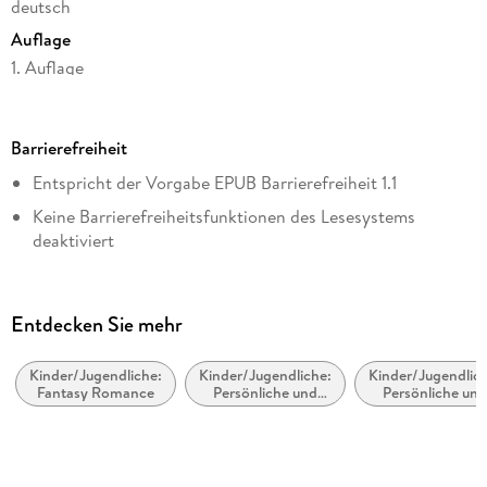
deutsch
Auflage
1. Auflage
Seitenanzahl
464
Barrierefreiheit
Dateigröße
Entspricht der Vorgabe EPUB Barrierefreiheit 1.1
5,42 MB
Keine Barrierefreiheitsfunktionen des Lesesystems
Altersempfehlung
deaktiviert
ab 14 Jahre
Navigierbares Inhaltsverzeichnis
Reihe
Logische Lesereihenfolge eingehalten
Revenant Games, 1
Entdecken Sie mehr
Seitenzahlen entsprechen der gedruckten Ausgabe
Autor/Autorin
Margie Fuston
Kinder/Jugendliche:
Kinder/Jugendliche:
Kinder/Jugendlich
Hoher Farbkontrast für bessere Lesbarkeit
Fantasy Romance
Persönliche und
Persönliche und
Übersetzung
soziale Themen:
soziale Themen:
Navigation über vorherige/nächste Abschnitte möglich
Geschwister
Freunde und
Verena Kilchling
Freundschaft
ARIA-Rollen vorhanden
Verlag/Hersteller
Alle Texte können angepasst werden