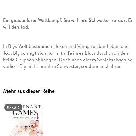
Ein gnadenloser Wettkampf. Sie will ihre Schwester zurück. Er
will den Tod.
In Blys Welt bestimmen Hexen und Vampire über Leben und
Tod. Bly schlägt sich nur mithilfe ihres Bluts durch, von dem
beide Gruppen abhängen. Doch nach einem Schicksalsschlag
verliert Bly nicht nur ihre Schwester, sondern auch ihren
besten Freund (und heimliche große Liebe) Emerson, der nur
noch ein Jahr zu leben hat. Es sei denn, Bly tritt bei den
Revenant Games an: ein tödlicher Wettkampf zwischen
Mehr aus dieser Reihe
Vampiren und Hexen, bei dem der Gewinner eine Tote wieder
zum Leben erwecken oder einen Menschen in einen Vampir
verwandeln darf. Bly will um jeden Preis siegen. Doch sie hat
Band 2
nicht mit dem Vampir Kerrigan gerechnet, mit seinen
unberechenbaren Absichten oder seiner unheimlichen
Anziehungskraft . . .