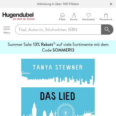
Abholung in über 100 Filialen
Filiale
Konto
Merkzettel
Warenkorb
Hugendubel
Menu
Summer Sale:
13% Rabatt
auf viele Sortimente mit dem
12
mehr
Code
SOMMER13
erfahren