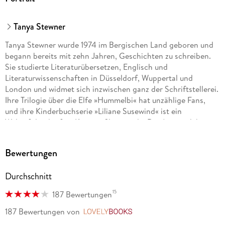
Tanya Stewner
Tanya Stewner wurde 1974 im Bergischen Land geboren und
begann bereits mit zehn Jahren, Geschichten zu schreiben.
Sie studierte Literaturübersetzen, Englisch und
Literaturwissenschaften in Düsseldorf, Wuppertal und
London und widmet sich inzwischen ganz der Schriftstellerei.
Ihre Trilogie über die Elfe »Hummelbi« hat unzählige Fans,
und ihre Kinderbuchserie »Liliane Susewind« ist ein
Welterfolg, der fürs Kino verfilmt wurde. Die Autorin lebt mit
ihrer Familie am Rhein.
Bewertungen
Durchschnitt
15
187 Bewertungen
187 Bewertungen
von
LovelyBooks