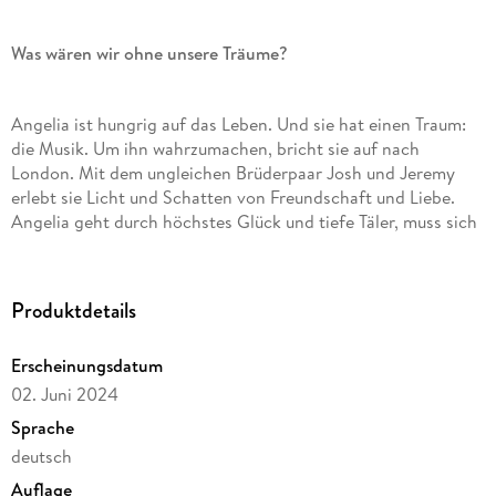
Was wären wir ohne unsere Träume?
Angelia ist hungrig auf das Leben. Und sie hat einen Traum:
die Musik. Um ihn wahrzumachen, bricht sie auf nach
London. Mit dem ungleichen Brüderpaar Josh und Jeremy
erlebt sie Licht und Schatten von Freundschaft und Liebe.
Angelia geht durch höchstes Glück und tiefe Täler, muss sich
ihrer Vergangenheit stellen - und bleibt doch immer auf dem
Weg, den ihr Traum ihr zeigt . . .
Produktdetails
Erscheinungsdatum
Der aufwühlend traumhafte Message- und Musik-Roman von
Bestsellerautorin Tanya Stewner
02. Juni 2024
Sprache
deutsch
»Philosophisch, poetisch und einfach wunderschön! «
Buchgedanken
Auflage