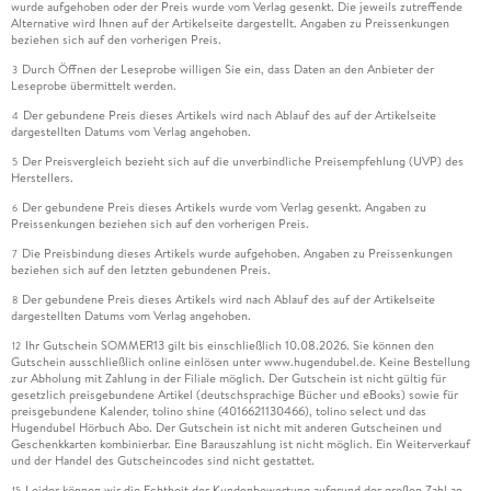
wurde aufgehoben oder der Preis wurde vom Verlag gesenkt. Die jeweils zutreffende
Alternative wird Ihnen auf der Artikelseite dargestellt. Angaben zu Preissenkungen
beziehen sich auf den vorherigen Preis.
Durch Öffnen der Leseprobe willigen Sie ein, dass Daten an den Anbieter der
3
Leseprobe übermittelt werden.
Der gebundene Preis dieses Artikels wird nach Ablauf des auf der Artikelseite
4
dargestellten Datums vom Verlag angehoben.
Der Preisvergleich bezieht sich auf die unverbindliche Preisempfehlung (UVP) des
5
Herstellers.
Der gebundene Preis dieses Artikels wurde vom Verlag gesenkt. Angaben zu
6
Preissenkungen beziehen sich auf den vorherigen Preis.
Die Preisbindung dieses Artikels wurde aufgehoben. Angaben zu Preissenkungen
7
beziehen sich auf den letzten gebundenen Preis.
Der gebundene Preis dieses Artikels wird nach Ablauf des auf der Artikelseite
8
dargestellten Datums vom Verlag angehoben.
Ihr Gutschein SOMMER13 gilt bis einschließlich 10.08.2026. Sie können den
12
Gutschein ausschließlich online einlösen unter www.hugendubel.de. Keine Bestellung
zur Abholung mit Zahlung in der Filiale möglich. Der Gutschein ist nicht gültig für
gesetzlich preisgebundene Artikel (deutschsprachige Bücher und eBooks) sowie für
preisgebundene Kalender, tolino shine (4016621130466), tolino select und das
Hugendubel Hörbuch Abo. Der Gutschein ist nicht mit anderen Gutscheinen und
Geschenkkarten kombinierbar. Eine Barauszahlung ist nicht möglich. Ein Weiterverkauf
und der Handel des Gutscheincodes sind nicht gestattet.
Leider können wir die Echtheit der Kundenbewertung aufgrund der großen Zahl an
15