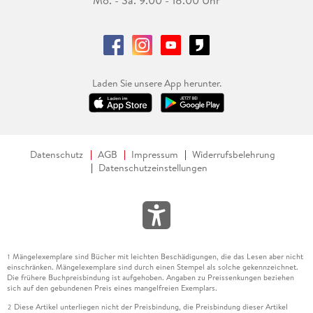
Mo. - Sa. 9.00 - 18.00 Uhr
Laden Sie unsere App herunter.
Datenschutz
AGB
Impressum
Widerrufsbelehrung
Datenschutzeinstellungen
Mängelexemplare sind Bücher mit leichten Beschädigungen, die das Lesen aber nicht
1
einschränken. Mängelexemplare sind durch einen Stempel als solche gekennzeichnet.
Die frühere Buchpreisbindung ist aufgehoben. Angaben zu Preissenkungen beziehen
sich auf den gebundenen Preis eines mangelfreien Exemplars.
Diese Artikel unterliegen nicht der Preisbindung, die Preisbindung dieser Artikel
2