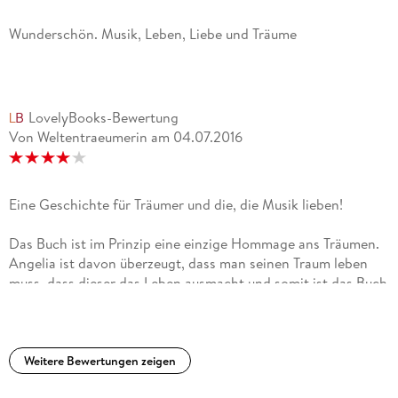
Wunderschön. Musik, Leben, Liebe und Träume
LovelyBooks-Bewertung
Von Weltentraeumerin
am
04.07.2016
Eine Geschichte für Träumer und die, die Musik lieben!
Das Buch ist im Prinzip eine einzige Hommage ans Träumen.
Angelia ist davon überzeugt, dass man seinen Traum leben
muss, dass dieser das Leben ausmacht und somit ist das Buch
auch ein Plädoyer daran, seinen Traum zu leben. Die Träumer
unter euch werden sich vermutlich in den Zeilen wiederfinden
und das macht das Buch auch aus.Das spiegelt sich auch in
dem Schreibstil wieder, der oftmals poetisch angehaucht ist.
Weitere Bewertungen zeigen
Gerade das zeichnet diesen außergewöhnlichen Roman aus,