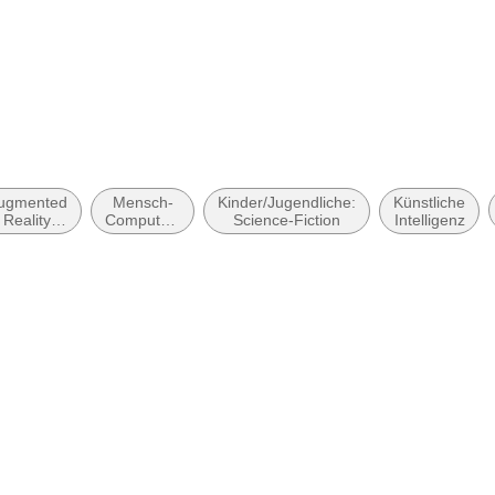
gabe
möglich
ugmented
Mensch-
Kinder/Jugendliche:
Künstliche
Reality
Computer-
Science-Fiction
Intelligenz
(AR)
Interaktion
 zugänglich