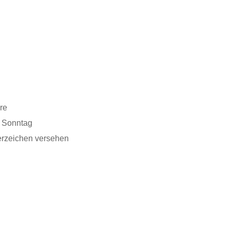
re
. Sonntag
erzeichen versehen
607586