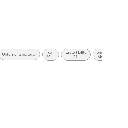
ca.
Erste Hälfte
empfohlenes
Unterrichtsmaterial
2030
21.
Alter: ab ca.
bis
Jahrhundert
12 Jahre
ca.
(ca. 2000
2039
bis ca.
2050)