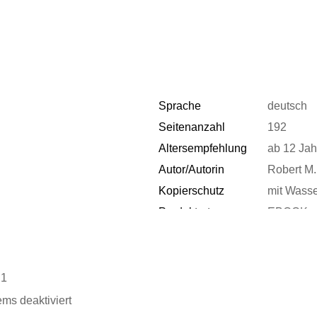
Sprache
deutsch
Seitenanzahl
192
Altersempfehlung
ab 12 Jah
Autor/Autorin
Robert M
Kopierschutz
mit Wass
Produktart
EBOOK
ISBN
9783733
.1
ems deaktiviert