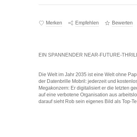
Merken
Empfehlen
Bewerten
EIN SPANNENDER NEAR-FUTURE-THRIL
Die Welt im Jahr 2035 ist eine Welt ohne Papier
der Datenbrille Mobril: jederzeit und kostenlo
Megakonzern: Er digitalisiert er die letzten
auf eine verbotene Organisation aus arbeitsl
darauf sieht Rob sein eigenes Bild als Top-Te
Monopolisierung und Macht ist er mit einem Ma
Sachbuchautor Martin Schäuble greift als Ro
es konsequent weiter. Das Ergebnis ist brilla