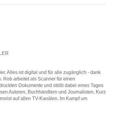
LER
. Alles ist digital und für alle zugänglich - dank
s. Rob arbeitet als Scanner für einen
 gedruckten Dokumente und stößt dabei eines Tages
osen Autoren, Buchhändlern und Journalisten. Kurz
rrorist auf allen TV-Kanälen. Im Kampf um
l der Staatsfeind Nummer eins . . .
bert M. Sonntag ein brisantes Thema auf und denkt
nter Roman über Freundschaft in Zeiten globaler