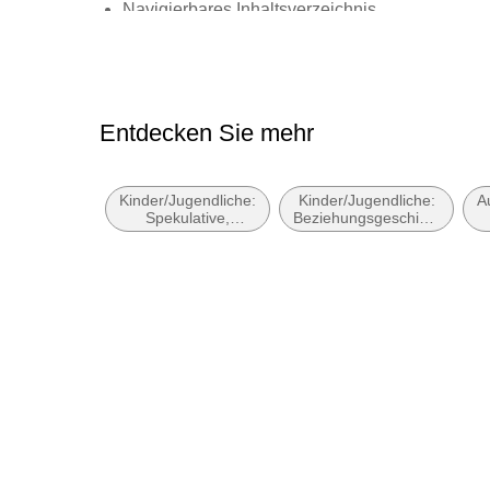
Navigierbares Inhaltsverzeichnis
Logische Lesereihenfolge eingehalten
Seitenzahlen entsprechen der gedruckten Aus
Hoher Farbkontrast für bessere Lesbarkeit
Entdecken Sie mehr
Navigation über vorherige/nächste Abschnitte 
ARIA-Rollen vorhanden
Kinder/Jugendliche:
Kinder/Jugendliche:
A
Alle Texte können angepasst werden
Spekulative,
Beziehungsgeschichten
utopische und
- Romantik, Liebe
Alle relevanten Inhalte sind über Screenreader
dystopische
oder Freundschaft
Literatur
Entspricht der Vorgabe WCAG v2.1
Entspricht der Vorgabe WCAG Level AAA