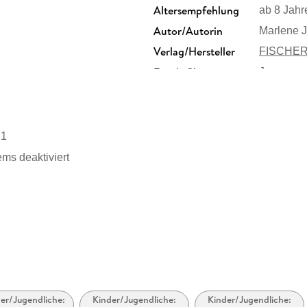
Altersempfehlung
ab 8 Jahr
Autor/Autorin
Marlene J
Verlag/Hersteller
FISCHER
Family Sharing
n
Ja
Dateiformat
EPUB
.1
ems deaktiviert
rhanden
gabe
möglich
er/Jugendliche:
Kinder/Jugendliche:
Kinder/Jugendliche: