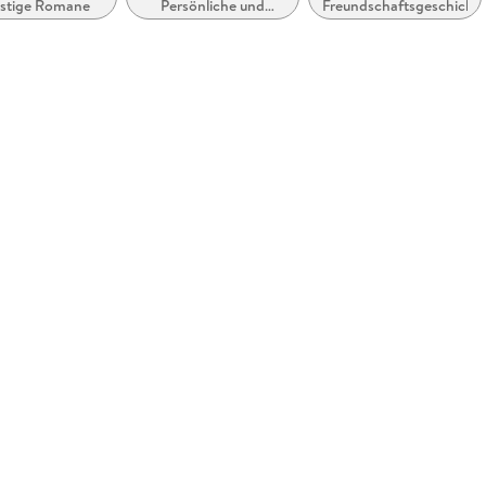
stige Romane
Persönliche und
Freundschaftsgeschicht
soziale Themen:
Mitgefühl,
Einfühlungsvermögen,
 zugänglich
Freundlichkeit