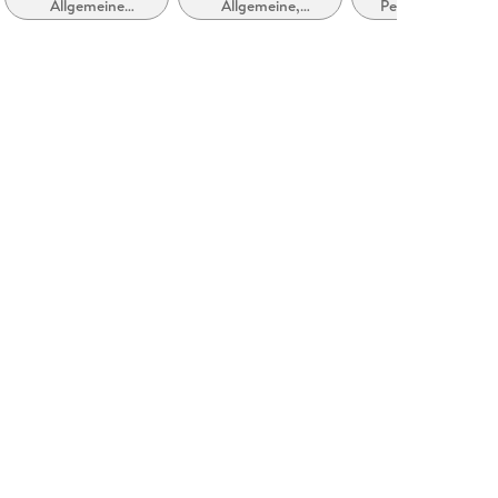
en
Allgemeine
Allgemeine,
Persönliche und
Interessen: Ponys,
moderne und
soziale Themen:
Pferde und
zeitgenössische
Freunde und
verwandte Tiere
Belletristik
Freundschaft