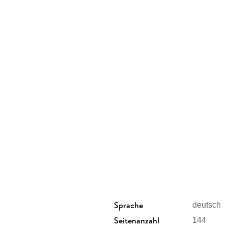
Band 2: Der verlorene Fuchs
Band 3: Rettung für das Hexendorf
Sprache
deutsch
Seitenanzahl
144