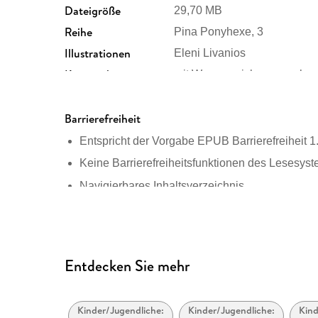
Dateigröße
29,70 MB
Reihe
Pina Ponyhexe, 3
Illustrationen
Eleni Livanios
Kopierschutz
mit Wasserzeichen versehe
Produktart
EBOOK
ISBN
Barrierefreiheit
9783733609061
Entspricht der Vorgabe EPUB Barrierefreiheit 1
Keine Barrierefreiheitsfunktionen des Lesesyst
Navigierbares Inhaltsverzeichnis
Logische Lesereihenfolge eingehalten
Kurze Alternativtexte (z.B. für Abbildungen) vo
Seitenzahlen entsprechen der gedruckten Aus
Entdecken Sie mehr
Hoher Farbkontrast für bessere Lesbarkeit
Navigation über vorherige/nächste Abschnitte 
Kinder/Jugendliche:
Kinder/Jugendliche:
Kind