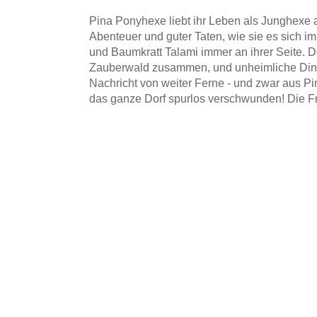
Pina Ponyhexe liebt ihr Leben als Junghexe a
Abenteuer und guter Taten, wie sie es sich i
und Baumkratt Talami immer an ihrer Seite. 
Zauberwald zusammen, und unheimliche Dinge
Nachricht von weiter Ferne - und zwar aus Pi
das ganze Dorf spurlos verschwunden! Die Fr
schon stark genug für eine so große Mission?
Die freche Ponyhexe Pina und ihre Freunde e
Abenteuer und spüren, was das Wichtigste üb
Gemütliches Waldsetting
m
voller origineller
gereimten Zaubersprüchen
Mit
und ganz vi
Für die extra Lesemotivation: Lesequiz bei A
Weitere Bücher in der Reihe
Pina Ponyhexe
:
Band 1: Eine magische Freundschaft