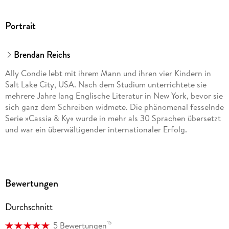
Portrait
Brendan Reichs
Ally Condie lebt mit ihrem Mann und ihren vier Kindern in
Salt Lake City, USA. Nach dem Studium unterrichtete sie
mehrere Jahre lang Englische Literatur in New York, bevor sie
sich ganz dem Schreiben widmete. Die phänomenal fesselnde
Serie »Cassia & Ky« wurde in mehr als 30 Sprachen übersetzt
und war ein überwältigender internationaler Erfolg.
Brendan Reichs ist New-York-Times-Bestsellerautor und
Mitglied der Geschäftsleitung der YALLFEST- und YALLWEST-
Bewertungen
Literaturfestivals. Er hat einen M. F. A. in Kreativem
Schreiben vom Vermont College of Fine Arts erhalten und
Durchschnitt
lebt in Charlotte, North Carolina, mit seiner Frau, seinem
Sohn, seiner Tochter und einer Herde von Tieren.
15
5 Bewertungen