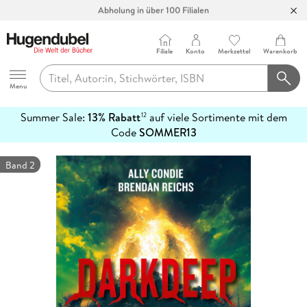
Abholung in über 100 Filialen
Filiale
Konto
Merkzettel
Warenkorb
Hugendubel
Menu
Summer Sale:
13% Rabatt
auf viele Sortimente mit dem
12
mehr
Code
SOMMER13
erfahren
Band 2