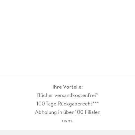
gefallen und ich hoffe die vielen offenen Fragen lüften sich
im nächsten Band. Eine düstere, geheimnisvolle Reihe mit
fünf Kinder, die sich in ihr bisher größtes Abenteuer stürzen.
Eine Geschichte über Freundschaft, Fantasie und
Zusammenhalt.
Ihre Vorteile:
Bücher versandkostenfrei*
100 Tage Rückgaberecht***
Abholung in über 100 Filialen
uvm.