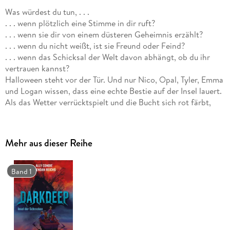
Was würdest du tun, . . .
. . . wenn plötzlich eine Stimme in dir ruft?
. . . wenn sie dir von einem düsteren Geheimnis erzählt?
. . . wenn du nicht weißt, ist sie Freund oder Feind?
. . . wenn das Schicksal der Welt davon abhängt, ob du ihr
vertrauen kannst?
Halloween steht vor der Tür. Und nur Nico, Opal, Tyler, Emma
und Logan wissen, dass eine echte Bestie auf der Insel lauert.
Als das Wetter verrücktspielt und die Bucht sich rot färbt,
müssen die Freunde alles daran setzen, ihr Geheimnis zu
schützen. Denn ein Filmteam wird auf sie aufmerksam und
droht das dunkle Gewässer des Finstertiefs erneut zu
Mehr aus dieser Reihe
entfesseln. Da hört Opal plötzlich eine Stimme, die sie und
die anderen aufs offene Meer lockt . . .
Band 1