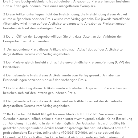
Die frühere Buchpreisbindung ist aufgehoben. Angaben zu Preissenkungen beziehen
sich auf den gebundenen Preis eines mangelfreien Exemplars.
Diese Artikel unterliegen nicht der Preisbindung, die Preisbindung dieser Artikel
2
wurde aufgehoben oder der Preis wurde vom Verlag gesenkt. Die jeweils zutreffende
Alternative wird Ihnen auf der Artikelseite dargestellt. Angaben zu Preissenkungen
beziehen sich auf den vorherigen Preis.
Durch Öffnen der Leseprobe willigen Sie ein, dass Daten an den Anbieter der
3
Leseprobe übermittelt werden.
Der gebundene Preis dieses Artikels wird nach Ablauf des auf der Artikelseite
4
dargestellten Datums vom Verlag angehoben.
Der Preisvergleich bezieht sich auf die unverbindliche Preisempfehlung (UVP) des
5
Herstellers.
Der gebundene Preis dieses Artikels wurde vom Verlag gesenkt. Angaben zu
6
Preissenkungen beziehen sich auf den vorherigen Preis.
Die Preisbindung dieses Artikels wurde aufgehoben. Angaben zu Preissenkungen
7
beziehen sich auf den letzten gebundenen Preis.
Der gebundene Preis dieses Artikels wird nach Ablauf des auf der Artikelseite
8
dargestellten Datums vom Verlag angehoben.
Ihr Gutschein SOMMER13 gilt bis einschließlich 10.08.2026. Sie können den
12
Gutschein ausschließlich online einlösen unter www.hugendubel.de. Keine Bestellung
zur Abholung mit Zahlung in der Filiale möglich. Der Gutschein ist nicht gültig für
gesetzlich preisgebundene Artikel (deutschsprachige Bücher und eBooks) sowie für
preisgebundene Kalender, tolino shine (4016621130466), tolino select und das
Hugendubel Hörbuch Abo. Der Gutschein ist nicht mit anderen Gutscheinen und