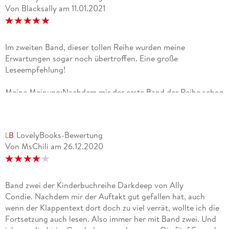
Von Blacksally
am
11.01.2021
Im zweiten Band, dieser tollen Reihe wurden meine
Erwartungen sogar noch übertroffen. Eine große
Leseempfehlung!
Meine Meinung:Nachdem mir der erste Band der Reihe schon
so gut gefallen hatte, musste der zweite natürlich auch
gelesen werden, und was soll ich sagen? Er hat meine
Erwartungen sogar noch übertroffen.Die Protagonisten des
LovelyBooks-Bewertung
Buches sind uns bereits bekannt. Es ist eine Gruppe von
Von MsChili
am
26.12.2020
Freunden, die sich zusammengeschlossen hat um gegen die
Phantome aus dem Finstertief zu kämpfen.Doch was ist wenn
es etwas schlimmeres gibt als das Finstertief?Die Story
beginnt bereits sehr rasant mit einem Kampf. Man ist mitten
Band zwei der Kinderbuchreihe Darkdeep von Ally
im Geschehen und es hat so Spaß gemacht wieder von den
Condie. Nachdem mir der Auftakt gut gefallen hat, auch
fünf Freunden zu lesen. In diesem Buch sticht Opal etwas
wenn der Klappentext dort doch zu viel verrät, wollte ich die
mehr hervor, da sie etwas mutiger zu sein scheint. Das hat
Fortsetzung auch lesen. Also immer her mit Band zwei. Und
mir gut gefallen.Mit Emma, mit der ich in Band 1 schon