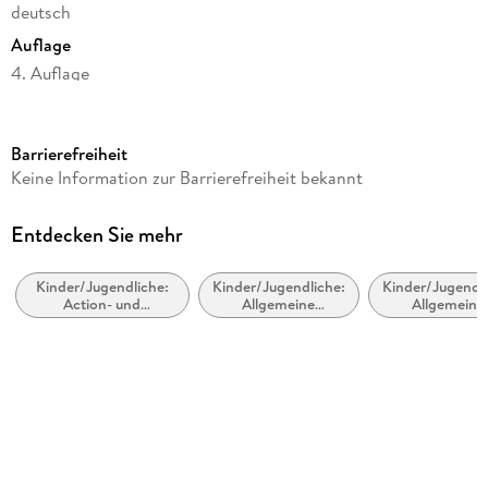
deutsch
Auflage
4. Auflage
Seitenanzahl
59
Barrierefreiheit
Altersempfehlung
Keine Information zur Barrierefreiheit bekannt
von 6 bis 99 Jahren
Reihe
Entdecken Sie mehr
DUDEN Leseprofi 2. Klasse, 2
Kinder/Jugendliche:
Kinder/Jugendliche:
Kinder/Jugendli
Autor/Autorin
Action- und
Allgemeine
Allgemeine
Sabine Stehr
Abenteuergeschichten
Interessen: UFOs
Interessen: Welt
und Außerirdische
Sterne und
Illustrationen
Sonnensyst
Sandra Reckers
Verlag/Hersteller
FISCHER Sauerländer Duden
Produktart