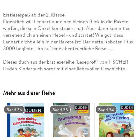
Erstlesespaß ab der 2. Klasse
Eigentlich will Lennart nur einen kleinen Blick in die Rakete
werfen, die sein Onkel konstruiert hat. Aber dann kommt er
versehentlich an einen Hebel - und startet! Wie gut, dass
Lennart nicht allein in der Rakete ist: Der nette Roboter Titus
3000 begleitet ihn auf eine abenteuerliche Reise . . .
Dieses Buch aus der Erstlesereihe "Leseprofi" von FISCHER
Duden Kinderbuch sorgt mit einer liebevollen Geschichte
und tollen Illustrationen für Lesespaß. Erfolgserlebnisse bei
der Lektüre erhöhen die Lesemotivation, denn der Text ist
genau auf die Bedürfnisse der Kinder zugeschnitten. Kleine
Mehr aus dieser Reihe
Leserätsel begleiten beim Lesen. Ein tolles Lesezeichen dient
als Lösungsschlüssel, und auf jeden Leser wartet eine
Überraschung zum Download.
Band 36
Band 35
Band 34
Alle Titel der Reihe werden bei Antolin gelistet.
+++ Duden - von Anfang an richtig! +++