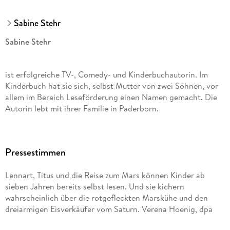
Sabine Stehr
Sabine Stehr
ist erfolgreiche TV-, Comedy- und Kinderbuchautorin. Im
Kinderbuch hat sie sich, selbst Mutter von zwei Söhnen, vor
allem im Bereich Leseförderung einen Namen gemacht. Die
Autorin lebt mit ihrer Familie in Paderborn.
Sandra Reckers
Pressestimmen
lebt und arbeitet nach einem Diplomstudium mit
Lennart, Titus und die Reise zum Mars können Kinder ab
Schwerpunkt Illustration in Münster als freischaffende
sieben Jahren bereits selbst lesen. Und sie kichern
Illustratorin ebendort. Sie hat bereits zahlreiche
wahrscheinlich über die rotgefleckten Marskühe und den
Kinderbücher für verschiedene große Verlage illustriert.
dreiarmigen Eisverkäufer vom Saturn. Verena Hoenig, dpa