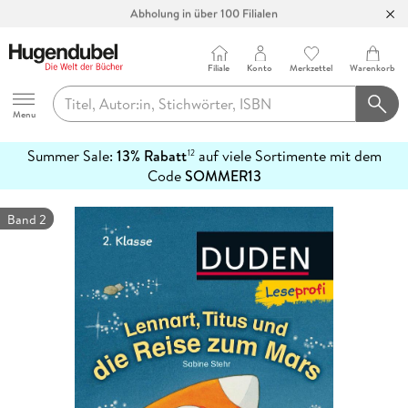
Abholung in über 100 Filialen
Filiale
Konto
Merkzettel
Warenkorb
Hugendubel
Menu
Summer Sale:
13% Rabatt
auf viele Sortimente mit dem
12
mehr
Code
SOMMER13
erfahren
Band 2