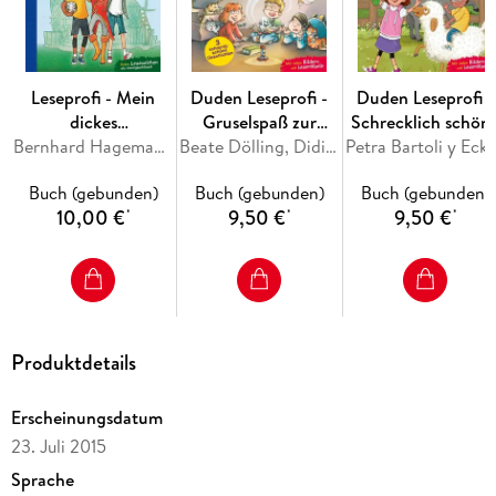
Leseprofi - Mein
Duden Leseprofi -
Duden Leseprofi -
dickes
Gruselspaß zur
Schrecklich schön
Geschichtenbuch
Bernhard Hagemann, Jutta Wilke, Luise Holthausen, Sabine Rahn
Geisterstunde, 2.
Beate Dölling, Didier Laget
Ferien, 2. Klasse
Petra Bartoli y
für die 3. Klasse
Klasse
Buch (gebunden)
Buch (gebunden)
Buch (gebunden)
10,00 €
9,50 €
9,50 €
*
*
*
Produktdetails
Erscheinungsdatum
23. Juli 2015
Sprache