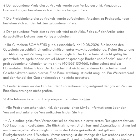
Der gebundene Preis dieses Artikels wurde vom Verlag gesenkt. Angaben zu
6
Preissenkungen beziehen sich auf den vorherigen Preis.
Die Preisbindung dieses Artikels wurde aufgehoben. Angaben zu Preissenkungen
7
beziehen sich auf den letzten gebundenen Preis.
Der gebundene Preis dieses Artikels wird nach Ablauf des auf der Artikelseite
8
dargestellten Datums vom Verlag angehoben.
Ihr Gutschein SOMMER13 gilt bis einschließlich 10.08.2026. Sie können den
12
Gutschein ausschließlich online einlösen unter www.hugendubel.de. Keine Bestellung
zur Abholung mit Zahlung in der Filiale möglich. Der Gutschein ist nicht gültig für
gesetzlich preisgebundene Artikel (deutschsprachige Bücher und eBooks) sowie für
preisgebundene Kalender, tolino shine (4016621130466), tolino select und das
Hugendubel Hörbuch Abo. Der Gutschein ist nicht mit anderen Gutscheinen und
Geschenkkarten kombinierbar. Eine Barauszahlung ist nicht möglich. Ein Weiterverkauf
und der Handel des Gutscheincodes sind nicht gestattet.
Leider können wir die Echtheit der Kundenbewertung aufgrund der großen Zahl an
15
Einzelbewertungen nicht prüfen.
Alle Informationen zur Tiefpreisgarantie finden Sie
hier
16
Alle Preise verstehen sich inkl. der gesetzlichen MwSt. Informationen über den
*
Versand und anfallende Versandkosten finden Sie
hier
Alle online gekauften Versandartikel beinhalten ein erweitertes Rückgaberecht von
***
100 Tagen nach Kaufdatum. Die Rücknahme von Bild-, Ton- und Datenträgern ist nur bei
noch versiegelter Ware möglich. Für in der Filiale gekaufte Artikel gilt ein
Rückgaberecht von 4 Wochen. Voraussetzung ist die Vorlage des Kassenbons und dass
sich der Artikel in wiederverkaufsfähigem Zustand befindet. Für digitale Produkte gilt