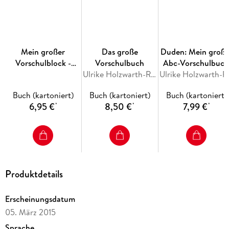
Mein großer
Das große
Duden: Mein große
Vorschulblock -
Vorschulbuch
Abc-Vorschulbuc
Rechnen und
Ulrike Holzwarth-Raether, Ute Müller-Wolfangel
Ulrike Holzwa
Schreiben
Buch (kartoniert)
Buch (kartoniert)
Buch (kartoniert)
6,95 €
8,50 €
7,99 €
*
*
*
Produktdetails
Erscheinungsdatum
05. März 2015
Sprache