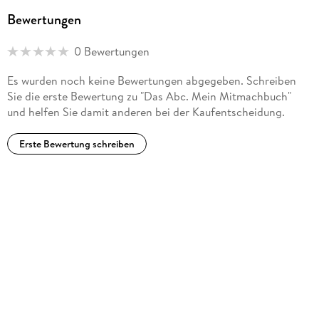
Mannheim sowie als Autorin von Lexika, Lernhilfen und
Bewertungen
Wörterbüchern für die Grundschule.
0 Bewertungen
Barbara Scholz, geboren 1969 in Herford, machte zunächst
Es wurden noch keine Bewertungen abgegeben. Schreiben
eine Ausbildung zur Druckvorlagenherstellerin. Im Anschluss
Sie die erste Bewertung zu "Das Abc. Mein Mitmachbuch"
studierte sie Graphik an der Fachhochschule Münster. Seit
und helfen Sie damit anderen bei der Kaufentscheidung.
1999 ist sie freiberuflich als Illustratorin für verschiedene
Kinderbuchverlage tätig.
Erste Bewertung schreiben