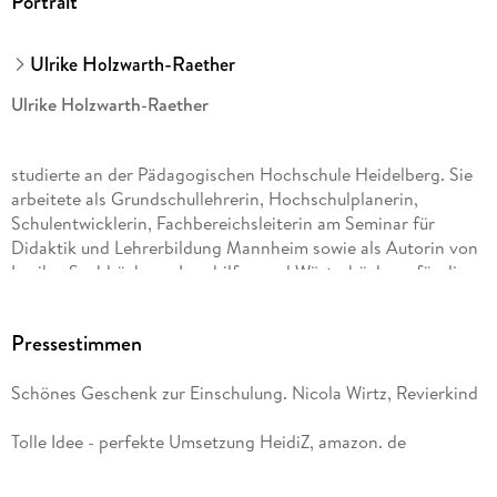
Portrait
Ulrike Holzwarth-Raether
Ulrike Holzwarth-Raether
studierte an der Pädagogischen Hochschule Heidelberg. Sie
arbeitete als Grundschullehrerin, Hochschulplanerin,
Schulentwicklerin, Fachbereichsleiterin am Seminar für
Didaktik und Lehrerbildung Mannheim sowie als Autorin von
Lexika, Sachbüchern, Lernhilfen und Wörterbüchern für die
Grundschule.
Pressestimmen
Ute Müller-Wolfangel
Schönes Geschenk zur Einschulung. Nicola Wirtz, Revierkind
studierte an der Pädagogischen Hochschule Heidelberg und
Tolle Idee - perfekte Umsetzung HeidiZ, amazon. de
arbeitete seither als Grundschullehrerin, Schulentwicklerin,
Bereichsleiterin am Seminar für Didaktik und Lehrerbildung