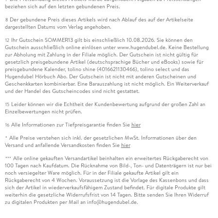
beziehen sich auf den letzten gebundenen Preis.
Der gebundene Preis dieses Artikels wird nach Ablauf des auf der Artikelseite
8
dargestellten Datums vom Verlag angehoben.
Ihr Gutschein SOMMER13 gilt bis einschließlich 10.08.2026. Sie können den
12
Gutschein ausschließlich online einlösen unter www.hugendubel.de. Keine Bestellung
zur Abholung mit Zahlung in der Filiale möglich. Der Gutschein ist nicht gültig für
gesetzlich preisgebundene Artikel (deutschsprachige Bücher und eBooks) sowie für
preisgebundene Kalender, tolino shine (4016621130466), tolino select und das
Hugendubel Hörbuch Abo. Der Gutschein ist nicht mit anderen Gutscheinen und
Geschenkkarten kombinierbar. Eine Barauszahlung ist nicht möglich. Ein Weiterverkauf
und der Handel des Gutscheincodes sind nicht gestattet.
Leider können wir die Echtheit der Kundenbewertung aufgrund der großen Zahl an
15
Einzelbewertungen nicht prüfen.
Alle Informationen zur Tiefpreisgarantie finden Sie
hier
16
Alle Preise verstehen sich inkl. der gesetzlichen MwSt. Informationen über den
*
Versand und anfallende Versandkosten finden Sie
hier
Alle online gekauften Versandartikel beinhalten ein erweitertes Rückgaberecht von
***
100 Tagen nach Kaufdatum. Die Rücknahme von Bild-, Ton- und Datenträgern ist nur bei
noch versiegelter Ware möglich. Für in der Filiale gekaufte Artikel gilt ein
Rückgaberecht von 4 Wochen. Voraussetzung ist die Vorlage des Kassenbons und dass
sich der Artikel in wiederverkaufsfähigem Zustand befindet. Für digitale Produkte gilt
weiterhin die gesetzliche Widerrufsfrist von 14 Tagen. Bitte senden Sie Ihren Widerruf
zu digitalen Produkten per Mail an info@hugendubel.de.