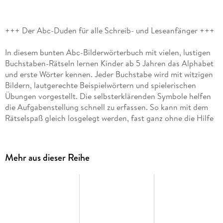
+++ Der Abc-Duden für alle Schreib- und Leseanfänger +++
In diesem bunten Abc-Bilderwörterbuch mit vielen, lustigen
Buchstaben-Rätseln lernen Kinder ab 5 Jahren das Alphabet
und erste Wörter kennen. Jeder Buchstabe wird mit witzigen
Bildern, lautgerechte Beispielwörtern und spielerischen
Übungen vorgestellt. Die selbsterklärenden Symbole helfen
die Aufgabenstellung schnell zu erfassen. So kann mit dem
Rätselspaß gleich losgelegt werden, fast ganz ohne die Hilfe
der Eltern.
Ein buntes Abc-Rätselbuch für Buchstabenhelden und Abc-
Mehr aus dieser Reihe
Schützen!