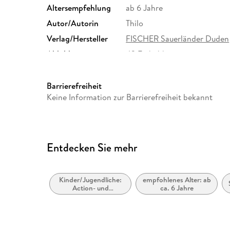
Altersempfehlung
ab 6 Jahre
Autor/Autorin
Thilo
Verlag/Hersteller
FISCHER Sauerländer Duden
Abbildungen
42 Farbabb.
Größe (L/B/H)
224/154/12 mm
Herstelleradresse
Fischer Sauerländer GmbH, 
Barrierefreiheit
Frankfurt am Main, Fischer 
Keine Information zur Barrierefreiheit bekannt
produktsicherheit@fischer-s
Entdecken Sie mehr
Kinder/Jugendliche:
empfohlenes Alter: ab
Action- und
ca. 6 Jahre
Abenteuergeschichten