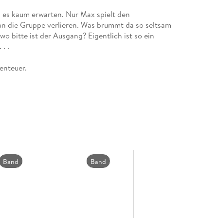
n es kaum erwarten. Nur Max spielt den
an die Gruppe verlieren. Was brummt da so seltsam
o bitte ist der Ausgang? Eigentlich ist so ein
. .
enteuer.
illustrierte Erstlesegeschichte aus der Reihe "
t garantiert für Lesespaß. Der Text ist genau auf
chnitten. So erleben sie schnell motivierende
zum Textverständnis begleiten beim Lesen. Ein
üssel.
Band
Band
Band
.
36
35
34