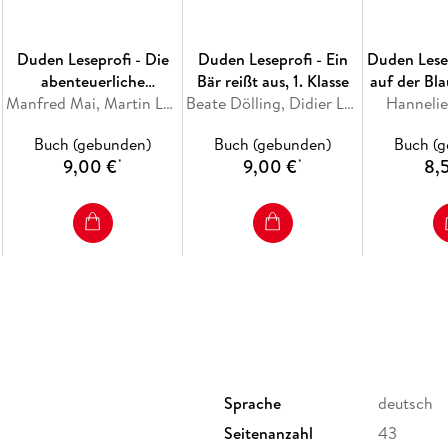
Duden Leseprofi - Die
Duden Leseprofi - Ein
Duden Lesep
abenteuerliche
Bär reißt aus, 1. Klasse
auf der Bla
Schatzsuche, 1. Klasse
Manfred Mai, Martin Lenz
Beate Dölling, Didier Laget
Hannelie
Kl
Buch (gebunden)
Buch (gebunden)
Buch (
9,00 €
9,00 €
8,
*
*
Sprache
deutsch
Seitenanzahl
43