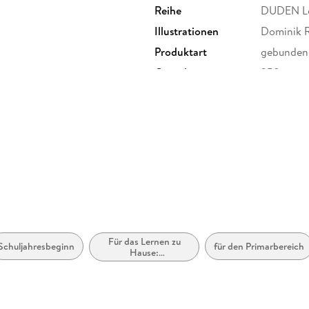
Reihe
DUDEN Les
Illustrationen
Dominik 
Produktart
gebunden
Gewicht
258 g
ISBN
97837373
Hedderichstraße 114, 60596
Sauerländer GmbH,
auerlaender.de
Für das Lernen zu
Schuljahresbeginn
für den Primarbereich
Hause:
Anfängerniveau