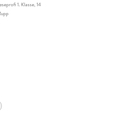
eprofi 1. Klasse, 14
Rupp
33313