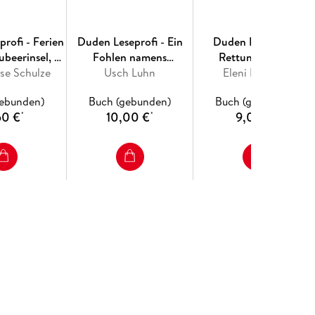
rofi - Ferien
Duden Leseprofi - Ein
Duden Leseprofi -
ubeerinsel, 1.
Fohlen namens
Rettung für die
se Schulze
asse
Schnuppe, 1. Klasse
Usch Luhn
Eichhörnchen, 1. Klasse
Eleni Livanios
gebunden)
Buch (gebunden)
Buch (gebunden)
50 €
10,00 €
9,00 €
*
*
*