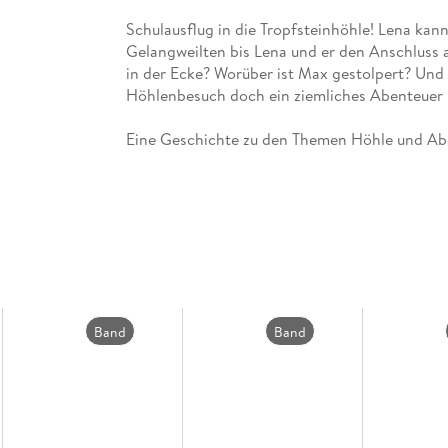
Schulausflug in die Tropfsteinhöhle! Lena kan
Gelangweilten bis Lena und er den Anschluss 
in der Ecke? Worüber ist Max gestolpert? Und w
Höhlenbesuch doch ein ziemliches Abenteuer . 
Eine Geschichte zu den Themen Höhle und Ab
So geht zeitgemäße Leseförderung:
Diese spannende und mit viel Liebe zum Detail 
Leseprofi" von FISCHER Duden Kinderbuch sorg
die Bedürfnisse der Jungen und Mädchen zuges
Erfolge. Kleine, abwechslungsreiche Übungen 
interaktives Lesezeichen dient als Lösungsschl
Band
Band
Alle Titel der Reihe werden bei Antolin gelistet
41
40