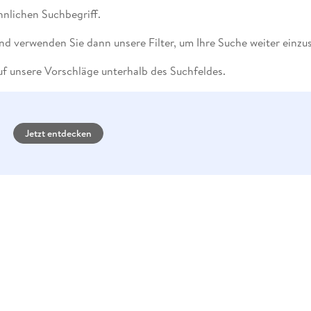
Fremdsprachige Bücher
n Lernhilfen
 Jugendbücher
eiber
Hörbuch Downloads im Bundle
nlichen Suchbegriff.
cher
 Vergleich
 Puzzlezubehör
Lernen
New Adult
STABILO
Taschenbücher
hilfen
hriller
 Backen
er
lender
Ratgeber
nd verwenden Sie dann unsere Filter, um Ihre Suche weiter einzu
op
hriller
Romance
f unsere Vorschläge unterhalb des Suchfeldes.
Sachbücher
precher:innen
Science Fiction
Fremdsprachige Bücher
Jetzt entdecken