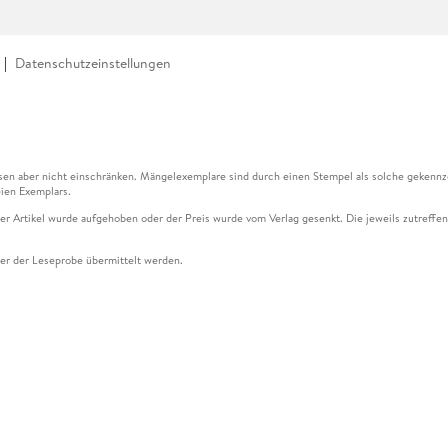
Datenschutzeinstellungen
en aber nicht einschränken. Mängelexemplare sind durch einen Stempel als solche gekennz
ien Exemplars.
ser Artikel wurde aufgehoben oder der Preis wurde vom Verlag gesenkt. Die jeweils zutreffend
ter der Leseprobe übermittelt werden.
kelseite dargestellten Datums vom Verlag angehoben.
g (UVP) des Herstellers.
n zu Preissenkungen beziehen sich auf den vorherigen Preis.
senkungen beziehen sich auf den letzten gebundenen Preis.
kelseite dargestellten Datums vom Verlag angehoben.
n den Gutschein ausschließlich online einlösen unter www.hugendubel.de. Keine Bestellung z
und eBooks) sowie für preisgebundene Kalender, tolino shine (4016621130466), tolino selec