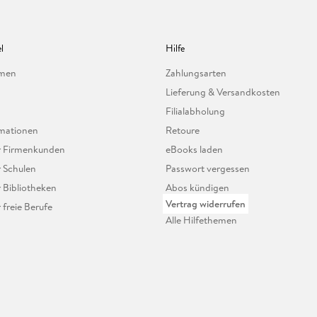
l
Hilfe
hmen
Zahlungsarten
Lieferung & Versandkosten
Filialabholung
mationen
Retoure
ür Firmenkunden
eBooks laden
r Schulen
Passwort vergessen
r Bibliotheken
Abos kündigen
Vertrag widerrufen
r freie Berufe
Alle Hilfethemen