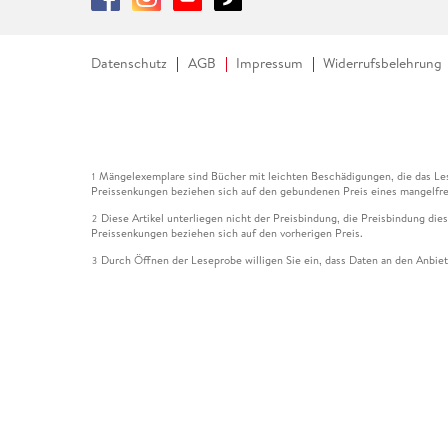
Datenschutz
AGB
Impressum
Widerrufsbelehrung
Mängelexemplare sind Bücher mit leichten Beschädigungen, die das Les
1
Preissenkungen beziehen sich auf den gebundenen Preis eines mangelfre
Diese Artikel unterliegen nicht der Preisbindung, die Preisbindung die
2
Preissenkungen beziehen sich auf den vorherigen Preis.
Durch Öffnen der Leseprobe willigen Sie ein, dass Daten an den Anbie
3
Der gebundene Preis dieses Artikels wird nach Ablauf des auf der Arti
4
Der Preisvergleich bezieht sich auf die unverbindliche Preisempfehlun
5
Der gebundene Preis dieses Artikels wurde vom Verlag gesenkt. Angabe
6
Die Preisbindung dieses Artikels wurde aufgehoben. Angaben zu Preis
7
Der gebundene Preis dieses Artikels wird nach Ablauf des auf der Arti
8
Ihr Gutschein SOMMER13 gilt bis einschließlich 10.08.2026. Sie könne
12
gültig für gesetzlich preisgebundene Artikel (deutschsprachige Bücher 