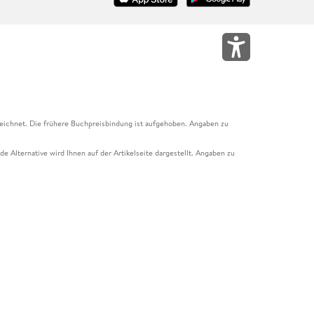
eichnet. Die frühere Buchpreisbindung ist aufgehoben. Angaben zu
e Alternative wird Ihnen auf der Artikelseite dargestellt. Angaben zu
ur Abholung mit Zahlung in der Filiale möglich. Der Gutschein ist nicht
t und das Hugendubel Hörbuch Abo. Der Gutschein ist nicht mit anderen