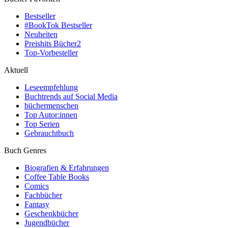
Bestseller
#BookTok Bestseller
Neuheiten
Preishits Bücher
2
Top-Vorbesteller
Aktuell
Leseempfehlung
Buchtrends auf Social Media
büchermenschen
Top Autor:innen
Top Serien
Gebrauchtbuch
Buch Genres
Biografien & Erfahrungen
Coffee Table Books
Comics
Fachbücher
Fantasy
Geschenkbücher
Jugendbücher