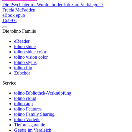
Die Psychiaterin - Wurde ihr der Job zum Verhängnis?
Freida McFadden
eBook epub
16,99 €
Die tolino Familie
eReader
tolino shine
tolino shine color
tolino vision color
tolino stylus
tolino flip
Zubehör
Service
tolino Bibliothek-Verknüpfung
tolino cloud
tolino app
tolino Features
tolino Family Sharing
tolino Vorteile
Tiefpreisgarantie
Geräte im Vergleich