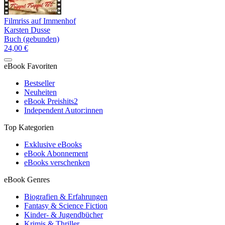
Filmriss auf Immenhof
Karsten Dusse
Buch (gebunden)
24,00 €
eBook Favoriten
Bestseller
Neuheiten
eBook Preishits
2
Independent Autor:innen
Top Kategorien
Exklusive eBooks
eBook Abonnement
eBooks verschenken
eBook Genres
Biografien & Erfahrungen
Fantasy & Science Fiction
Kinder- & Jugendbücher
Krimis & Thriller