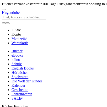
Bücher versandkostenfrei*
100 Tage Rückgaberecht***
Abholung in ü
Hugendubel
Filiale
Konto
Merkzettel
Warenkorb
Bücher
eBooks
tolino
Schule
English Books
Hörbücher
Spielwaren
Die Welt der Kinder
Kalender
Geschenke
Schreibwaren
SALE²
Bücher Favoriten