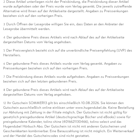
Diese Artikel unterliegen nicht der Preisbindung, die Preisbindung dieser Artikel
2
wurde aufgehoben oder der Preis wurde vom Verlag gesenkt. Die jeweils zutreffende
Alternative wird Ihnen auf der Artikelseite dargestellt. Angaben zu Preissenkungen
beziehen sich auf den vorherigen Preis.
Durch Öffnen der Leseprobe willigen Sie ein, dass Daten an den Anbieter der
3
Leseprobe übermittelt werden.
Der gebundene Preis dieses Artikels wird nach Ablauf des auf der Artikelseite
4
dargestellten Datums vom Verlag angehoben.
Der Preisvergleich bezieht sich auf die unverbindliche Preisempfehlung (UVP) des
5
Herstellers.
Der gebundene Preis dieses Artikels wurde vom Verlag gesenkt. Angaben zu
6
Preissenkungen beziehen sich auf den vorherigen Preis.
Die Preisbindung dieses Artikels wurde aufgehoben. Angaben zu Preissenkungen
7
beziehen sich auf den letzten gebundenen Preis.
Der gebundene Preis dieses Artikels wird nach Ablauf des auf der Artikelseite
8
dargestellten Datums vom Verlag angehoben.
Ihr Gutschein SOMMER13 gilt bis einschließlich 10.08.2026. Sie können den
12
Gutschein ausschließlich online einlösen unter www.hugendubel.de. Keine Bestellung
zur Abholung mit Zahlung in der Filiale möglich. Der Gutschein ist nicht gültig für
gesetzlich preisgebundene Artikel (deutschsprachige Bücher und eBooks) sowie für
preisgebundene Kalender, tolino shine (4016621130466), tolino select und das
Hugendubel Hörbuch Abo. Der Gutschein ist nicht mit anderen Gutscheinen und
Geschenkkarten kombinierbar. Eine Barauszahlung ist nicht möglich. Ein Weiterverkauf
und der Handel des Gutscheincodes sind nicht gestattet.