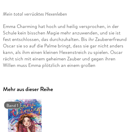
Mein total verrücktes Hexenleben
Emma Charming hat hoch und heilig versprochen, in der
Schule kein bisschen Magie mehr anzuwenden, und sie ist
fest entschlossen, das durchzuhalten. Bis ihr Zaubererfreund
Oscar sie so auf die Palme bringt, dass sie gar nicht anders
kann, als ihm einen kleinen Hexenstreich zu spielen. Oscar
rächt sich mit einem geheimen Zauber und gegen ihren
Willen muss Emma plötzlich an einem großen
Schulwettbewerb teilnehmen. Hilfe! Und wäre das nicht
schlimm genug, trifft sie dabei auf ein anderes
Hexenmädchen aus der Nachbarschule, die gar nichts Gutes
Mehr aus dieser Reihe
im Schilde führt
Emma Charming hext weiter und in der Schule wird`s magisch!
Band 1
Der zweite Band über die zauberhafte Kinderbuchheldin mit
einem wunderschönem Cover von Eva Schöffmann-Davidov.