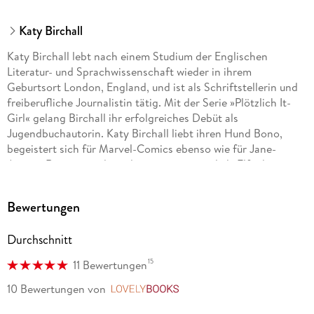
Fischer Sauerländer GmbH, Hedderichstraße 114, 60596
Frankfurt am Main, Fischer Sauerländer GmbH,
Katy Birchall
produktsicherheit@fischer-sauerlaender.de
Katy Birchall lebt nach einem Studium der Englischen
Literatur- und Sprachwissenschaft wieder in ihrem
Geburtsort London, England, und ist als Schriftstellerin und
freiberufliche Journalistin tätig. Mit der Serie »Plötzlich It-
Girl« gelang Birchall ihr erfolgreiches Debüt als
Jugendbuchautorin. Katy Birchall liebt ihren Hund Bono,
begeistert sich für Marvel-Comics ebenso wie für Jane-
Austen-Romane und würde zu gerne einmal als Elfe die
magische Welt aus »Der Herr der Ringe« hautnah erleben.
Bewertungen
Verena Kilchling
Durchschnitt
, 1977 in Freiburg im Breisgau geboren, studierte
15
11 Bewertungen
Literaturübersetzen an der Uni Düsseldorf und arbeitet seit
ihrem Abschluss als freie Übersetzerin aus dem Englischen
10 Bewertungen
von
LovelyBooks
und Spanischen. Im Kinder- und Jugendbuchbereich hat sie