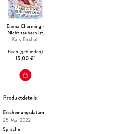
Alle Bände der Mini-Serie:
Emma Charming -
Nicht zaubern ist
auch keine Lösung
Katy Birchall
Band 1:
Buch (gebunden)
Emma Charming - Nicht zaubern ist auch keine Lösung
15,00 €
*
Band 2:
Emma Charming - Aus Versehen verzaubert
Serie bei Antolin gelistet
Produktdetails
Erscheinungsdatum
25. Mai 2022
Sprache