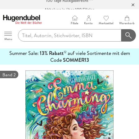
Abholung in über 100 Filialen
Filiale
Konto
Merkzettel
Warenkorb
Hugendubel
Menu
Summer Sale:
13% Rabatt
auf viele Sortimente mit dem
12
mehr
Code
SOMMER13
erfahren
Band 2