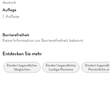
deutsch
Auflage
1. Auflage
Seitenanzahl
320
Barrierefreiheit
Altersempfehlung
Keine Information zur Barrierefreiheit bekannt
ab 10 Jahre
Reihe
Entdecken Sie mehr
Emma Charming, 2
Kinder/Jugendliche:
Kinder/Jugendliche:
Kinder/Jugendlic
Autor/Autorin
Magischer
Lustige Romane
Persönliche un
Katy Birchall
Realismus,
soziale Themen
magische Fantasy
Selbstwahrnehm
Übersetzung
und
Selbstwertgefüh
Verena Kilchling
Illustrationen
Eva Schöffmann-Davidov
Verlag/Hersteller