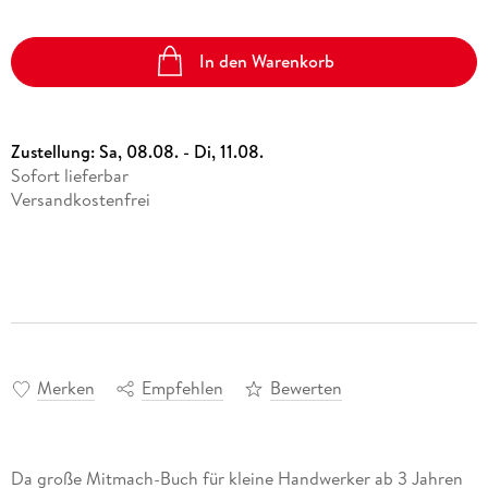
Vergissmeinnicht
Ulrich Thimm
eBook epub
Hörbuch Downloads im Bundle
Science Fiction
16,99 €
Sonstiger Artikel
Kalender
In den Warenkorb
12,95 €
Fremdsprachige Bücher
15,99 €
Das kleine Strandschlösschen
Statt
15,74 €
Band 1
Rebecca Schulz
Taschenbücher
Hörbuch Download
Zustellung:
Sa, 08.08. - Di, 11.08.
Filmriss auf Immenhof
17,95 €
Sofort lieferbar
Karsten Dusse
Versandkostenfrei
Buch (gebunden)
24,00 €
Merken
Empfehlen
Bewerten
Da große Mitmach-Buch für kleine Handwerker ab 3 Jahren