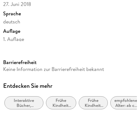
27. Juni 2018
Sprache
deutsch
Auflage
1. Auflage
Seitenanzahl
12
Barrierefreiheit
Altersempfehlung
Keine Information zur Barrierefreiheit bekannt
ab 3 Jahre
Illustrationen
Entdecken Sie mehr
Jessie Ford
Interaktive
Frühe
Frühe
empfohlenes
Verlag/Hersteller
Bücher,
Kindheit:
Kindheit:
Alter: ab ca.
FISCHER Sauerländer
Mitmachbücher,
Tagesablauf
Menschen,
3 Jahre
Bastel-,
die uns
Originaltitel
Experimentier-
helfen
und
My first press-out and play toolbox
Aktivitätssets
für Kinder
Originalsprache