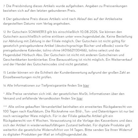
Die Preisbindung dieses Artikels wurde aufgehoben. Angaben zu Preissenkungen
7
beziehen sich auf den letzten gebundenen Preis.
Der gebundene Preis dieses Artikels wird nach Ablauf des auf der Artikelseite
8
dargestellten Datums vom Verlag angehoben.
Ihr Gutschein SOMMER13 gilt bis einschließlich 10.08.2026. Sie können den
12
Gutschein ausschließlich online einlösen unter www.hugendubel.de. Keine Bestellung
zur Abholung mit Zahlung in der Filiale möglich. Der Gutschein ist nicht gültig für
gesetzlich preisgebundene Artikel (deutschsprachige Bücher und eBooks) sowie für
preisgebundene Kalender, tolino shine (4016621130466), tolino select und das
Hugendubel Hörbuch Abo. Der Gutschein ist nicht mit anderen Gutscheinen und
Geschenkkarten kombinierbar. Eine Barauszahlung ist nicht möglich. Ein Weiterverkauf
und der Handel des Gutscheincodes sind nicht gestattet.
Leider können wir die Echtheit der Kundenbewertung aufgrund der großen Zahl an
15
Einzelbewertungen nicht prüfen.
Alle Informationen zur Tiefpreisgarantie finden Sie
hier
16
Alle Preise verstehen sich inkl. der gesetzlichen MwSt. Informationen über den
*
Versand und anfallende Versandkosten finden Sie
hier
Alle online gekauften Versandartikel beinhalten ein erweitertes Rückgaberecht von
***
100 Tagen nach Kaufdatum. Die Rücknahme von Bild-, Ton- und Datenträgern ist nur bei
noch versiegelter Ware möglich. Für in der Filiale gekaufte Artikel gilt ein
Rückgaberecht von 4 Wochen. Voraussetzung ist die Vorlage des Kassenbons und dass
sich der Artikel in wiederverkaufsfähigem Zustand befindet. Für digitale Produkte gilt
weiterhin die gesetzliche Widerrufsfrist von 14 Tagen. Bitte senden Sie Ihren Widerruf
zu digitalen Produkten per Mail an info@hugendubel.de.