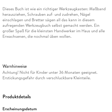
Dieses Buch ist wie ein richtiger Werkzeugkasten: Maßband
herausziehen, Schrauben auf- und zudrehen, Nägel
einschlagen und Bretter sägen all das kann in diesem
aufregenden Werkzeugbuch selbst gemacht werden. Ein
großer Spaß für die kleinsten Handwerker im Haus und alle
Erwachsenen, die nochmal üben wollen.
- Innovative und faszinierende Spielelemente auf jeder Seite
- Große und stabile Werkzeuge zum Herausnehmen
- Es kann direkt im Buch gehämmert, gesägt und geschraubt
werden.
Warnhinweise
Achtung! Nicht für Kinder unter 36 Monaten geeignet.
Erstickungsgefahr durch verschluckbare Kleinteile.
Produktdetails
Erscheinungsdatum