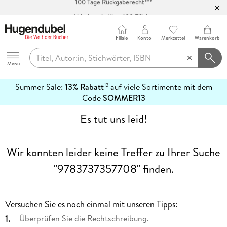
Abholung in über 100 Filialen
Filiale
Konto
Merkzettel
Warenkorb
Hugendubel
Menu
Summer Sale:
13% Rabatt
auf viele Sortimente mit dem
12
mehr
Code
SOMMER13
erfahren
Es tut uns leid!
Wir konnten leider keine Treffer zu Ihrer Suche
"9783737357708"
finden.
Versuchen Sie es noch einmal mit unseren Tipps:
Überprüfen Sie die Rechtschreibung.