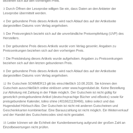
beziehen sich auf den vorherigen Preis.
Durch Öffnen der Leseprobe willigen Sie ein, dass Daten an den Anbieter der
3
Leseprobe übermittelt werden.
Der gebundene Preis dieses Artikels wird nach Ablauf des auf der Artikelseite
4
dargestellten Datums vom Verlag angehoben.
Der Preisvergleich bezieht sich auf die unverbindliche Preisempfehlung (UVP) des
5
Herstellers.
Der gebundene Preis dieses Artikels wurde vom Verlag gesenkt. Angaben zu
6
Preissenkungen beziehen sich auf den vorherigen Preis.
Die Preisbindung dieses Artikels wurde aufgehoben. Angaben zu Preissenkungen
7
beziehen sich auf den letzten gebundenen Preis.
Der gebundene Preis dieses Artikels wird nach Ablauf des auf der Artikelseite
8
dargestellten Datums vom Verlag angehoben.
Ihr Gutschein SOMMER13 gilt bis einschließlich 10.08.2026. Sie können den
12
Gutschein ausschließlich online einlösen unter www.hugendubel.de. Keine Bestellung
zur Abholung mit Zahlung in der Filiale möglich. Der Gutschein ist nicht gültig für
gesetzlich preisgebundene Artikel (deutschsprachige Bücher und eBooks) sowie für
preisgebundene Kalender, tolino shine (4016621130466), tolino select und das
Hugendubel Hörbuch Abo. Der Gutschein ist nicht mit anderen Gutscheinen und
Geschenkkarten kombinierbar. Eine Barauszahlung ist nicht möglich. Ein Weiterverkauf
und der Handel des Gutscheincodes sind nicht gestattet.
Leider können wir die Echtheit der Kundenbewertung aufgrund der großen Zahl an
15
Einzelbewertungen nicht prüfen.