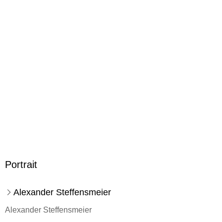
183/180/20 mm
Sonstiges
Unzerreissbar
ISBN
9783737361958
Herstelleradresse
Fischer Sauerländer GmbH, Hedderichstraße 114, 60596
Frankfurt am Main, Fischer Sauerländer GmbH,
produktsicherheit@fischer-sauerlaender.de
Portrait
Alexander Steffensmeier
Alexander Steffensmeier