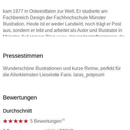
kam 1977 in Ostwestfalen zur Welt. Er studierte am
Fachbereich Design der Fachhochschule Münster
Illustration. Heute ist er weder Landwirt, noch trägt er Post
aus, sondern er lebt und arbeitet als Autor und Illustrator in
Münster. Auf seinem Blog www. alexandersteffensmeier. de
zeigt er seiner großen Fangemeinde, was es Neues von der
Lieblingskuh Lieselotte gibt.
Pressestimmen
Literaturpreise:
Wunderschöne Illustrationen und kurze Reime, perfekt für
die Allerkleinsten Lieselotte Fans. laras_potpourri
> Lieselotte feiert Geburtstag ,
> Lieselottes neue Abenteuer: Longlist HÖRkulino
Bewertungen
Durchschnitt
15
5 Bewertungen