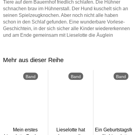
Tiere auf dem Bauernhof friedlich schlafen. Die Hühner
schnachen brav im Hühnerstall. Der Hund kuschelt sich an
seinen Spielzeugknochen. Aber noch nicht alle haben
schon in den Schlaf gefunden. Eine wunderbare Vorlese-
Geschichtein, in der sich sicher alle Kinder wiedererkennen
und am Ende gemeinsam mit Lieselotte die Äuglein
schließen. Schau nach, wer auf Lieselottes Bauernhof noch
wach ist!
Mehr aus dieser Reihe
Lieselottes Abenteuer für die Kleinsten! Auch Kinder ab 2
Jahren haben jede Menge Spaß mit der lustigen
Lieblingskuh und ihren Freunden. Fröhliche Bilder und
Band
Band
Band
stabile Pappseiten mit abgerundeten Ecken für kleine
23
22
22
Kinderhände begeistern Mädchen wie Jungen. Ein schönes
Geschenk zum 2. Geburtstag, zu Ostern, Nikolaus und Co.
Lustige Gutenachtgeschichte mit der Kuh Lieselotte und
ihren Freunden vom Bauernhof
Stabile Pappbilderbuchausgabe für Kinder ab 2 Jahren
Mein erstes
Lieselotte hat
Ein Geburtstagsfes
Mit Einschlaf-Garantie: Wenn alle Hühner, die Ziege und