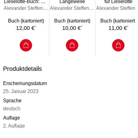
Lieselotte-Buch: Auf
Langeweile
für Lieselotte
auch Lieselotte endlich eingeschlafen ist, fallen auch alle
dem Bauernhof ist
Alexander Steffensmeier
Alexander Steffensmeier
Alexander St
Kinderaugen müde zu
was los!
Buch (kartoniert)
Buch (kartoniert)
Buch (kartoniert)
12,00 €
10,00 €
11,00 €
*
*
*
Produktdetails
Erscheinungsdatum
25. Januar 2023
Sprache
deutsch
Auflage
2. Auflage
Seitenanzahl