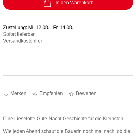
Vergissmeinnicht
39,99 €
Freida McFadden
In den Warenkorb
Tagesabreißkalender 2027 -
Hörbuch Downloads im Bundle
Science Fiction
Praktische Tipps für 2027
Sonstiger Artikel
eBook epub
Ulrich Thimm
12,95 €
16,99 €
Fremdsprachige Bücher
Memories of Heidelberg
Statt
15,74 €
Zustellung:
Mi, 12.08. - Fr, 14.08.
Kalender
Heinz Strunk
Taschenbücher
Sofort lieferbar
15,99 €
Versandkostenfrei
Hörbuch Download
Filmriss auf Immenhof
15,99 €
Karsten Dusse
Buch (gebunden)
24,00 €
Merken
Empfehlen
Bewerten
Eine Lieselotte-Gute-Nacht-Geschichte für die Kleinsten
Wie jeden Abend schaut die Bäuerin noch mal nach, ob die