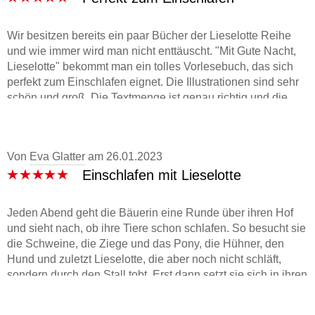
Wir besitzen bereits ein paar Bücher der Lieselotte Reihe
und wie immer wird man nicht enttäuscht. "Mit Gute Nacht,
Lieselotte" bekommt man ein tolles Vorlesebuch, das sich
perfekt zum Einschlafen eignet. Die Illustrationen sind sehr
schön und groß. Die Textmenge ist genau richtig und die
Geschichte ist liebevoll und einfach geschrieben. Die
kleinen Details auf jeder Seite sind wirklich toll und meine
Kinder entdecken immer wieder etwas Neues, Besonders
Von
Eva Glatter
am
26.01.2023
gut gefällt mir die Reimform und Lieselotte bringt nicht nur
Einschlafen mit Lieselotte
meine Kinder zum Lachen. Die lustige Kuh begeistert Groß
und Klein. Wir sind auf jeden Fall Lieselotte Fan. Das
Material ist robust und somit perfekt für kleine Kinderhände
Jeden Abend geht die Bäuerin eine Runde über ihren Hof
geeignet. Ein sehr empfehlenswertes Pappbilderbuch für die
und sieht nach, ob ihre Tiere schon schlafen. So besucht sie
Schlafenszeit!
die Schweine, die Ziege und das Pony, die Hühner, den
Hund und zuletzt Lieselotte, die aber noch nicht schläft,
sondern durch den Stall tobt. Erst dann setzt sie sich in ihren
gemütlichen Sessel, liest doch kurz in einer Zeitschrift, bevor
auch ihr die Augen zufallen.