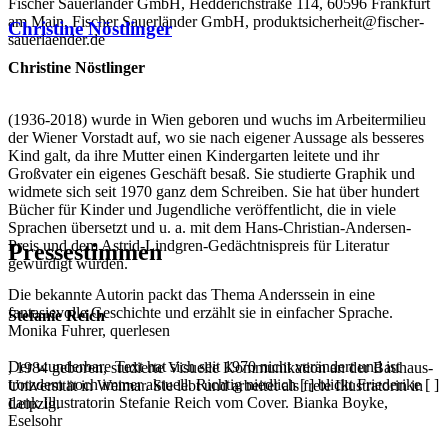
Fischer Sauerländer GmbH, Hedderichstraße 114, 60596 Frankfurt
am Main, Fischer Sauerländer GmbH, produktsicherheit@fischer-
Christine Nöstlinger
sauerlaender.de
Christine Nöstlinger
(1936-2018) wurde in Wien geboren und wuchs im Arbeitermilieu
der Wiener Vorstadt auf, wo sie nach eigener Aussage als besseres
Kind galt, da ihre Mutter einen Kindergarten leitete und ihr
Großvater ein eigenes Geschäft besaß. Sie studierte Graphik und
widmete sich seit 1970 ganz dem Schreiben. Sie hat über hundert
Bücher für Kinder und Jugendliche veröffentlicht, die in viele
Sprachen übersetzt und u. a. mit dem Hans-Christian-Andersen-
Preis und dem Astrid-Lindgren-Gedächtnispreis für Literatur
Pressestimmen
gewürdigt wurden.
Die bekannte Autorin packt das Thema Anderssein in eine
fantasievolle Geschichte und erzählt sie in einfacher Sprache.
Stefanie Reich
Monika Fuhrer, querlesen
Der wunderbare Text hat sich seit 1970 nicht verändert und ist
, 1984 geboren, studierte Visuelle Kommunikation an der Bauhaus-
trotzdem noch immer aktuell. Richtig niedlich [ ] blickt Friederike [ ]
Universität in Weimar. Sie lebt und arbeitet als freie Illustratorin in
dank Illustratorin Stefanie Reich vom Cover. Bianka Boyke,
Leipzig.
Eselsohr