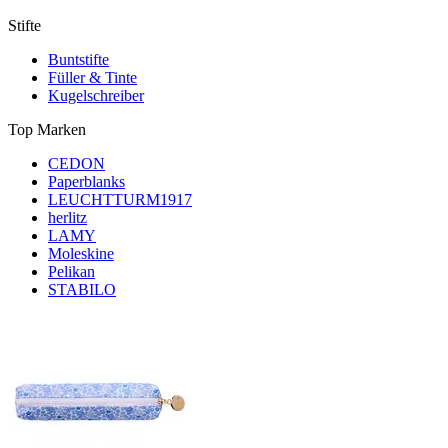
Stifte
Buntstifte
Füller & Tinte
Kugelschreiber
Top Marken
CEDON
Paperblanks
LEUCHTTURM1917
herlitz
LAMY
Moleskine
Pelikan
STABILO