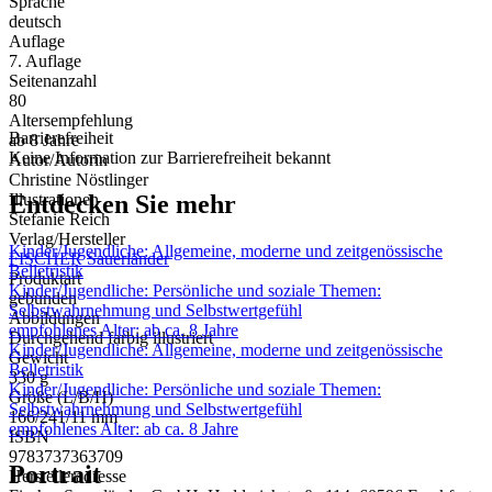
Sprache
deutsch
Auflage
7. Auflage
Seitenanzahl
80
Altersempfehlung
Barrierefreiheit
ab 8 Jahre
Keine Information zur Barrierefreiheit bekannt
Autor/Autorin
Christine Nöstlinger
Entdecken Sie mehr
Illustrationen
Stefanie Reich
Verlag/Hersteller
Kinder/Jugendliche: Allgemeine, moderne und zeitgenössische
FISCHER Sauerländer
Belletristik
Produktart
Kinder/Jugendliche: Persönliche und soziale Themen:
gebunden
Selbstwahrnehmung und Selbstwertgefühl
Abbildungen
empfohlenes Alter: ab ca. 8 Jahre
Durchgehend farbig illustriert
Kinder/Jugendliche: Allgemeine, moderne und zeitgenössische
Gewicht
Belletristik
330 g
Kinder/Jugendliche: Persönliche und soziale Themen:
Größe (L/B/H)
Selbstwahrnehmung und Selbstwertgefühl
166/241/11 mm
empfohlenes Alter: ab ca. 8 Jahre
ISBN
9783737363709
Portrait
Herstelleradresse