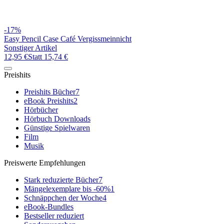
-17%
Easy Pencil Case Café Vergissmeinnicht
Sonstiger Artikel
12,95 €
Statt
15,74 €
Preishits
Preishits Bücher
7
eBook Preishits
2
Hörbücher
Hörbuch Downloads
Günstige Spielwaren
Film
Musik
Preiswerte Empfehlungen
Stark reduzierte Bücher
7
Mängelexemplare bis -60%
1
Schnäppchen der Woche
4
eBook-Bundles
Bestseller reduziert