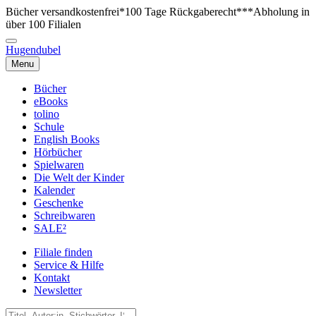
Bücher versandkostenfrei*
100 Tage Rückgaberecht***
Abholung in
über 100 Filialen
Hugendubel
Menu
Bücher
eBooks
tolino
Schule
English Books
Hörbücher
Spielwaren
Die Welt der Kinder
Kalender
Geschenke
Schreibwaren
SALE²
Filiale finden
Service & Hilfe
Kontakt
Newsletter