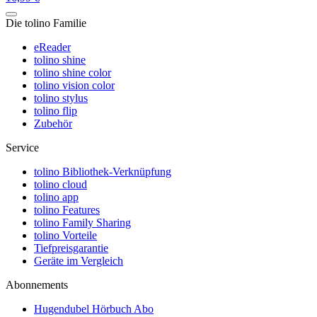
Die tolino Familie
eReader
tolino shine
tolino shine color
tolino vision color
tolino stylus
tolino flip
Zubehör
Service
tolino Bibliothek-Verknüpfung
tolino cloud
tolino app
tolino Features
tolino Family Sharing
tolino Vorteile
Tiefpreisgarantie
Geräte im Vergleich
Abonnements
Hugendubel Hörbuch Abo