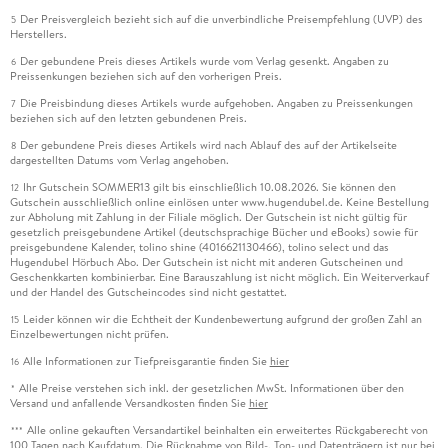
Der Preisvergleich bezieht sich auf die unverbindliche Preisempfehlung (UVP) des
5
Herstellers.
Der gebundene Preis dieses Artikels wurde vom Verlag gesenkt. Angaben zu
6
Preissenkungen beziehen sich auf den vorherigen Preis.
Die Preisbindung dieses Artikels wurde aufgehoben. Angaben zu Preissenkungen
7
beziehen sich auf den letzten gebundenen Preis.
Der gebundene Preis dieses Artikels wird nach Ablauf des auf der Artikelseite
8
dargestellten Datums vom Verlag angehoben.
Ihr Gutschein SOMMER13 gilt bis einschließlich 10.08.2026. Sie können den
12
Gutschein ausschließlich online einlösen unter www.hugendubel.de. Keine Bestellung
zur Abholung mit Zahlung in der Filiale möglich. Der Gutschein ist nicht gültig für
gesetzlich preisgebundene Artikel (deutschsprachige Bücher und eBooks) sowie für
preisgebundene Kalender, tolino shine (4016621130466), tolino select und das
Hugendubel Hörbuch Abo. Der Gutschein ist nicht mit anderen Gutscheinen und
Geschenkkarten kombinierbar. Eine Barauszahlung ist nicht möglich. Ein Weiterverkauf
und der Handel des Gutscheincodes sind nicht gestattet.
Leider können wir die Echtheit der Kundenbewertung aufgrund der großen Zahl an
15
Einzelbewertungen nicht prüfen.
Alle Informationen zur Tiefpreisgarantie finden Sie
hier
16
Alle Preise verstehen sich inkl. der gesetzlichen MwSt. Informationen über den
*
Versand und anfallende Versandkosten finden Sie
hier
Alle online gekauften Versandartikel beinhalten ein erweitertes Rückgaberecht von
***
100 Tagen nach Kaufdatum. Die Rücknahme von Bild-, Ton- und Datenträgern ist nur bei