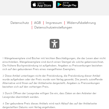
Datenschutz
AGB
Impressum
Widerrufsbelehrung
Datenschutzeinstellungen
Mängelexemplare sind Bücher mit leichten Beschädigungen, die das Lesen aber nicht
1
einschränken. Mängelexemplare sind durch einen Stempel als solche gekennzeichnet.
Die frühere Buchpreisbindung ist aufgehoben. Angaben zu Preissenkungen beziehen
sich auf den gebundenen Preis eines mangelfreien Exemplars.
Diese Artikel unterliegen nicht der Preisbindung, die Preisbindung dieser Artikel
2
wurde aufgehoben oder der Preis wurde vom Verlag gesenkt. Die jeweils zutreffende
Alternative wird Ihnen auf der Artikelseite dargestellt. Angaben zu Preissenkungen
beziehen sich auf den vorherigen Preis.
Durch Öffnen der Leseprobe willigen Sie ein, dass Daten an den Anbieter der
3
Leseprobe übermittelt werden.
Der gebundene Preis dieses Artikels wird nach Ablauf des auf der Artikelseite
4
dargestellten Datums vom Verlag angehoben.