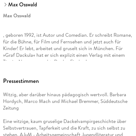
Max Osswald
Max Osswald
, geboren 1992, ist Autor und Comedian. Er schreibt Romane,
für die Bühne, für Film und Fernsehen und jetzt auch für
Kinder! Er lebt, arbeitet und gruselt sich in München. Für
»Graf Dackula« hat er sich explizit einen Verlag mit einem
Tier im Namen gesucht. Danke, Fischer!
Pressestimmen
Merle Goll
Witzig, aber darüber hinaus pädagogisch wertvoll. Barbara
, 1975 an der Kieler Förde geboren, ging nach dem Abitur als
Hordych, Marco Mach und Michael Bremmer, Süddeutsche
Au-pair nach England, studierte Grafik Design in Bristol und
Zeitung
lebt jetzt noch immer auf der Insel. Inzwischen wohnt die
zweifache Mutter mit ihrer Familie und den Katzen Mina und
Eine witzige, kaum gruselige Dackelvampirgeschichte über
Mei in Twickenham und illustriert für deutschsprachige wie
Selbstvertrauen, Tapferkeit und die Kraft, zu sich selbst zu
auch englischsprachige Verlage.
stehen. AJuM - Arbeitsgemeinschaft Jugendliteratur und