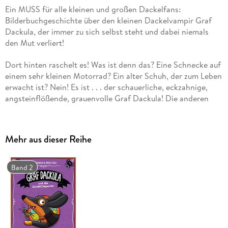
Ein MUSS für alle kleinen und großen Dackelfans:
Bilderbuchgeschichte über den kleinen Dackelvampir Graf
Dackula, der immer zu sich selbst steht und dabei niemals
den Mut verliert!
Dort hinten raschelt es! Was ist denn das? Eine Schnecke auf
einem sehr kleinen Motorrad? Ein alter Schuh, der zum Leben
erwacht ist? Nein! Es ist . . . der schauerliche, eckzahnige,
angsteinflößende, grauenvolle Graf Dackula! Die anderen
Hunde lachen den Dackel nur aus: Wer aussieht wie ein
Hotdog, wird als Vampir nicht ernst genommen. Doch ein
Vampir gibt nicht auf. Ein Vampir beißt sich durch! Und so
Mehr aus dieser Reihe
macht sich Graf Dackula auf die Suche nach Tieren, die seine
Leidenschaft fürs Verkleiden teilen und feiert am Ende die
coolste Party!
Band 2
Max Osswald, geboren 1992, ist Autor und Comedian. Er
schreibt Romane, für die Bühne, fürs Fernsehen - und jetzt
auch für Kinder! Er lebt, arbeitet und gruselt sich in München.
Das Buch wurde richtig toll illustriert von Merle Goll!