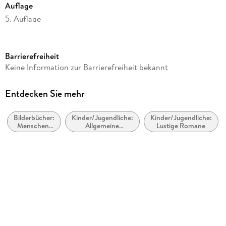
Auflage
5. Auflage
Seitenanzahl
32
Barrierefreiheit
Altersempfehlung
Keine Information zur Barrierefreiheit bekannt
ab 4 Jahre
Reihe
Entdecken Sie mehr
Graf Dackula, 1
Bilderbücher:
Kinder/Jugendliche:
Kinder/Jugendliche:
Autor/Autorin
Menschen,
Allgemeine
Lustige Romane
Max Osswald
Figuren,
Interessen:
Charaktere
Vampire, Werwölfe
Illustrationen
und Gestaltwandler
Merle Goll
Verlag/Hersteller
FISCHER Sauerländer
Produktart
gebunden