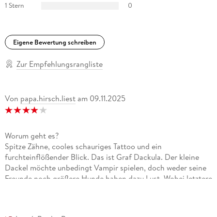
1 Stern
0
Eigene Bewertung schreiben
Zur Empfehlungsrangliste
Von
papa.hirsch.liest
am
09.11.2025
Worum geht es?
Spitze Zähne, cooles schauriges Tattoo und ein
furchteinflößender Blick. Das ist Graf Dackula. Der kleine
Dackel möchte unbedingt Vampir spielen, doch weder seine
Freunde noch größere Hunde haben dazu Lust. Wobei letztere
der Meinung sind, dass ein Hotdog kein Vampir sein könnte.
Naja. Traurig zieht der kleine Dackel von Dannen bis