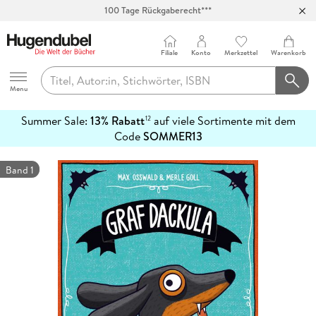
100 Tage Rückgaberecht***
Abholung in über 100 Filialen
Filiale
Konto
Merkzettel
Warenkorb
Hugendubel
Menu
Summer Sale:
13% Rabatt
auf viele Sortimente mit dem
12
mehr
Code
SOMMER13
erfahren
Band 1