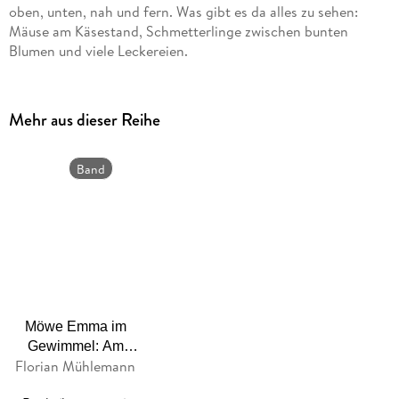
oben, unten, nah und fern. Was gibt es da alles zu sehen:
Mäuse am Käsestand, Schmetterlinge zwischen bunten
Blumen und viele Leckereien.
Dieses
fördert nicht nur
außergewöhnliche Pappbilderbuch
die
, sondern ermutigt Kinder auch zum
Kreativität
Mitreimen
Mehr aus dieser Reihe
. Jedes Umblättern hält eine
und Entdecken ihrer Umwelt
neue Überraschung bereit!
Band
Moderne und kunterbunte Bilder für alle Kita-Kinder
2
Zum Mitreimen gemacht: Erhöht Sprachkompetenz und
Sprachgefühl
Lieblingswörter-Sammlung auf der letzten Doppelseite
Möwe Emma im
Gewimmel: Am
Florian Mühlemann
Meer