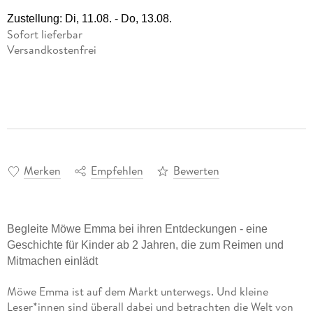
Vergissmeinnicht
Praktische Tipps für 2027
eBook epub
Hörbuch Downloads im Bundle
Science Fiction
Zustellung:
Di, 11.08. - Do, 13.08.
Ulrich Thimm
Sonstiger Artikel
16,99 €
Sofort lieferbar
12,95 €
Fremdsprachige Bücher
Versandkostenfrei
Kalender
Memories of Heidelberg
Statt
15,74 €
15,99 €
Heinz Strunk
Taschenbücher
Hörbuch Download
Filmriss auf Immenhof
15,99 €
Karsten Dusse
Buch (gebunden)
24,00 €
Merken
Empfehlen
Bewerten
Begleite Möwe Emma bei ihren Entdeckungen - eine
Geschichte für Kinder ab 2 Jahren, die zum Reimen und
Mitmachen einlädt
Möwe Emma ist auf dem Markt unterwegs. Und kleine
Leser*innen sind überall dabei und betrachten die Welt von