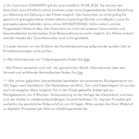
Ihr Gutschein SOMMER13 gilt bis einschließlich 10.08.2026. Sie können den
12
Gutschein ausschließlich online einlösen unter www.hugendubel.de. Keine Bestellung
zur Abholung mit Zahlung in der Filiale möglich. Der Gutschein ist nicht gültig für
gesetzlich preisgebundene Artikel (deutschsprachige Bücher und eBooks) sowie für
preisgebundene Kalender, tolino shine (4016621130466), tolino select und das
Hugendubel Hörbuch Abo. Der Gutschein ist nicht mit anderen Gutscheinen und
Geschenkkarten kombinierbar. Eine Barauszahlung ist nicht möglich. Ein Weiterverkauf
und der Handel des Gutscheincodes sind nicht gestattet.
Leider können wir die Echtheit der Kundenbewertung aufgrund der großen Zahl an
15
Einzelbewertungen nicht prüfen.
Alle Informationen zur Tiefpreisgarantie finden Sie
hier
16
Alle Preise verstehen sich inkl. der gesetzlichen MwSt. Informationen über den
*
Versand und anfallende Versandkosten finden Sie
hier
Alle online gekauften Versandartikel beinhalten ein erweitertes Rückgaberecht von
***
100 Tagen nach Kaufdatum. Die Rücknahme von Bild-, Ton- und Datenträgern ist nur bei
noch versiegelter Ware möglich. Für in der Filiale gekaufte Artikel gilt ein
Rückgaberecht von 4 Wochen. Voraussetzung ist die Vorlage des Kassenbons und dass
sich der Artikel in wiederverkaufsfähigem Zustand befindet. Für digitale Produkte gilt
weiterhin die gesetzliche Widerrufsfrist von 14 Tagen. Bitte senden Sie Ihren Widerruf
zu digitalen Produkten per Mail an info@hugendubel.de.