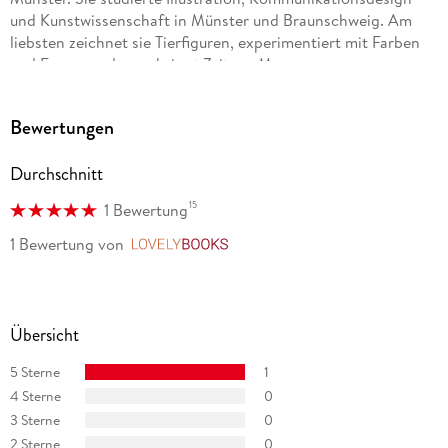
und Kunstwissenschaft in Münster und Braunschweig. Am
liebsten zeichnet sie Tierfiguren, experimentiert mit Farben
und Formen oder verbringt Zeit am Meer.
Bewertungen
Florian Mühlemann
Durchschnitt
wurde als Kind geboren und ist immer noch eines. Am
15
1 Bewertung
liebsten schreibt er in Reimen und ist glücklich, dass seine
Geschichten nicht bloß von seiner Schublade, sondern von
1 Bewertung
von
LovelyBooks
echten Menschen gelesen werden. Inspiration findet er, wenn
er zu wenig geschlafen hat oder nicht danach sucht.
Übersicht
5 Sterne
1
4 Sterne
0
3 Sterne
0
2 Sterne
0