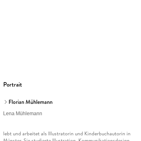
217/165/16 mm
ISBN
9783737375948
Herstelleradresse
Fischer Sauerländer GmbH, Hedderichstraße 114, 60596
Frankfurt am Main, Fischer Sauerländer GmbH,
produktsicherheit@fischer-sauerlaender.de
Portrait
Florian Mühlemann
Lena Mühlemann
lebt und arbeitet als Illustratorin und Kinderbuchautorin in
Münster. Sie studierte Illustration, Kommunikationsdesign