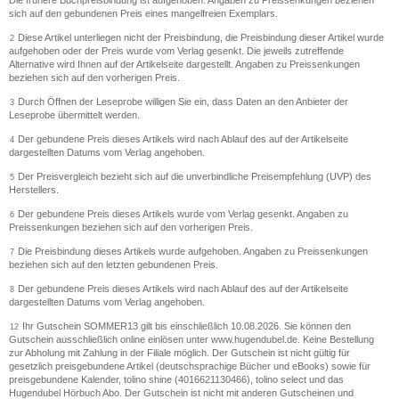
Die frühere Buchpreisbindung ist aufgehoben. Angaben zu Preissenkungen beziehen
sich auf den gebundenen Preis eines mangelfreien Exemplars.
Diese Artikel unterliegen nicht der Preisbindung, die Preisbindung dieser Artikel wurde
2
aufgehoben oder der Preis wurde vom Verlag gesenkt. Die jeweils zutreffende
Alternative wird Ihnen auf der Artikelseite dargestellt. Angaben zu Preissenkungen
beziehen sich auf den vorherigen Preis.
Durch Öffnen der Leseprobe willigen Sie ein, dass Daten an den Anbieter der
3
Leseprobe übermittelt werden.
Der gebundene Preis dieses Artikels wird nach Ablauf des auf der Artikelseite
4
dargestellten Datums vom Verlag angehoben.
Der Preisvergleich bezieht sich auf die unverbindliche Preisempfehlung (UVP) des
5
Herstellers.
Der gebundene Preis dieses Artikels wurde vom Verlag gesenkt. Angaben zu
6
Preissenkungen beziehen sich auf den vorherigen Preis.
Die Preisbindung dieses Artikels wurde aufgehoben. Angaben zu Preissenkungen
7
beziehen sich auf den letzten gebundenen Preis.
Der gebundene Preis dieses Artikels wird nach Ablauf des auf der Artikelseite
8
dargestellten Datums vom Verlag angehoben.
Ihr Gutschein SOMMER13 gilt bis einschließlich 10.08.2026. Sie können den
12
Gutschein ausschließlich online einlösen unter www.hugendubel.de. Keine Bestellung
zur Abholung mit Zahlung in der Filiale möglich. Der Gutschein ist nicht gültig für
gesetzlich preisgebundene Artikel (deutschsprachige Bücher und eBooks) sowie für
preisgebundene Kalender, tolino shine (4016621130466), tolino select und das
Hugendubel Hörbuch Abo. Der Gutschein ist nicht mit anderen Gutscheinen und