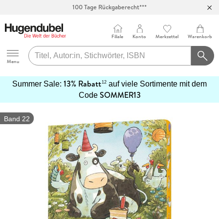
100 Tage Rückgaberecht***
Abholung in über 100 Filialen
Filiale
Konto
Merkzettel
Warenkorb
Hugendubel
Menu
13% Rabatt
12
Summer Sale:
auf viele Sortimente mit dem
SOMMER13
mehr
Code
erfahren
Band 22