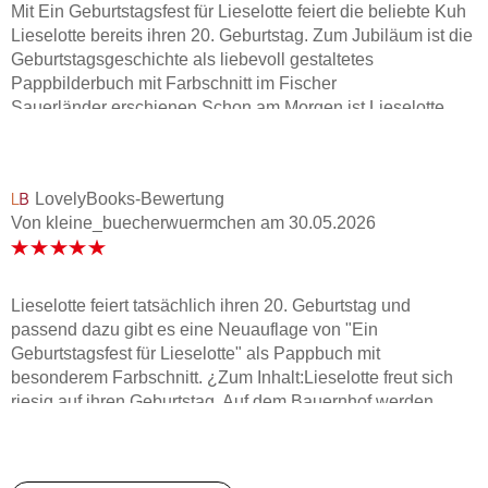
Mit Ein Geburtstagsfest für Lieselotte feiert die beliebte Kuh
Lieselotte bereits ihren 20. Geburtstag. Zum Jubiläum ist die
Geburtstagsgeschichte als liebevoll gestaltetes
Pappbilderbuch mit Farbschnitt im Fischer
Sauerländer erschienen.Schon am Morgen ist Lieselotte
furchtbar aufgeregt, denn heute ist schließlich ihr großer
Tag. Doch auf dem Bauernhof scheint alles wie immer zu
sein. Niemand spricht von ihrem Geburtstag, Luftballons
LovelyBooks-Bewertung
sind nirgends zu sehen und auch die Bäuerin hat scheinbar
Von kleine_buecherwuermchen
am
30.05.2026
keinen Kuchen gebacken. Für Lieselotte sieht es ganz so
aus, als hätten tatsächlich alle ihren Ehrentag
vergessen.Während sie traurig mit ihrem Geschenk vom
vergangenen Jahr spielt und die Bäuerin plötzlich wegfährt,
Lieselotte feiert tatsächlich ihren 20. Geburtstag und
wächst ihre Enttäuschung immer weiter. Doch natürlich
passend dazu gibt es eine Neuauflage von "Ein
wartet am Ende noch eine wunderschöne Überraschung auf
Geburtstagsfest für Lieselotte" als Pappbuch mit
die liebenswerte Kuh.Alexander Steffensmeier erzählt die
besonderem Farbschnitt. ¿Zum Inhalt:Lieselotte freut sich
Geschichte auf eine wunderbar kindgerechte Weise. Gerade
riesig auf ihren Geburtstag. Auf dem Bauernhof werden
kleine Kinder können sich schnell in Lieselottes Gefühle
Geburtstage eigentlich immer groß gefeiert. Doch dieses
hineinversetzen. Die Aufregung, die Enttäuschung und
Jahr scheint plötzlich niemand daran zu denken. Für
schließlich die große Freude werden sehr schön
Lieselotte sieht alles so aus, als hätten wirklich alle ihren