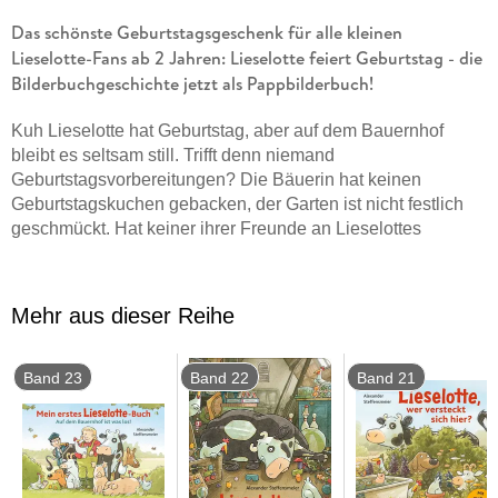
Das schönste Geburtstagsgeschenk für alle kleinen
Lieselotte-Fans ab 2 Jahren: Lieselotte feiert Geburtstag - die
Bilderbuchgeschichte jetzt als Pappbilderbuch!
Kuh Lieselotte hat Geburtstag, aber auf dem Bauernhof
bleibt es seltsam still. Trifft denn niemand
Geburtstagsvorbereitungen? Die Bäuerin hat keinen
Geburtstagskuchen gebacken, der Garten ist nicht festlich
geschmückt. Hat keiner ihrer Freunde an Lieselottes
Geburtstag gedacht? Traurig sucht Lieselotte sich ein paar
Kerzen zusammen, setzt ihren Geburtstagshut vom letzten
Jahr auf und stibitzt sich in der Küche ein Stück Zwieback.
Mehr aus dieser Reihe
Wird das wirklich so eine traurige Geburtstagsfeier? Das
kann nicht sein!
Band 23
Band 22
Band 21
Limitierte Pappbilderbuchausgabe mit lustiger Hühner-
Polonaise als Farbschnitt!
Das ideale Geburtstagsgeschenk für alle Lieselotte-Fans