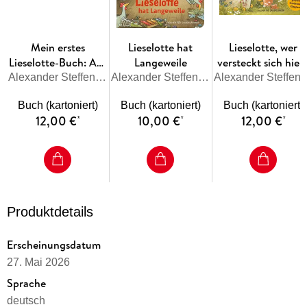
Jubiläumsausgabe mit Geburtstags-Farbschnitt am
Buchrand
Lieselotte-Geschichte in stabiler, handlicher
Mein erstes
Lieselotte hat
Lieselotte, wer
Pappbilderbuchausgabe für die kleinsten Fans
Lieselotte-Buch: Auf
Langeweile
versteckt sich hier
dem Bauernhof ist
Alexander Steffensmeier
Alexander Steffensmeier
Alexander St
Lieselottes Abenteuer für die Kleinsten! Auch Kinder ab 2
was los!
Jahren haben jede Menge Spaß mit der lustigen
Buch (kartoniert)
Buch (kartoniert)
Buch (kartoniert)
Lieblingskuh und ihren Freunden. Fröhliche Bilder und
12,00 €
10,00 €
12,00 €
*
*
*
stabile Pappseiten mit abgerundeten Ecken für kleine
Kinderhände begeistern Mädchen wie Jungen. Ein schönes
Geschenk zum 2. Geburtstag, zu Ostern, Nikolaus und Co.
Produktdetails
Erscheinungsdatum
27. Mai 2026
Sprache
deutsch