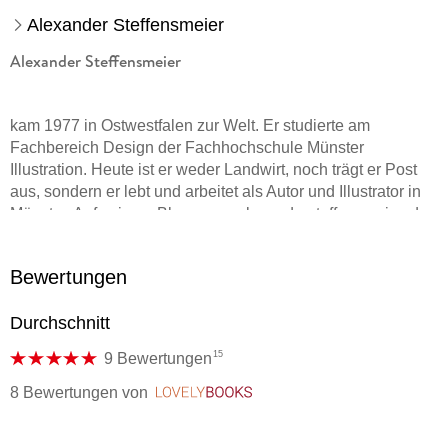
Alexander Steffensmeier
Alexander Steffensmeier
kam 1977 in Ostwestfalen zur Welt. Er studierte am
Fachbereich Design der Fachhochschule Münster
Illustration. Heute ist er weder Landwirt, noch trägt er Post
aus, sondern er lebt und arbeitet als Autor und Illustrator in
Münster. Auf seinem Blog www. alexandersteffensmeier. de
zeigt er seiner großen Fangemeinde, was es Neues von der
Lieblingskuh Lieselotte gibt.
Bewertungen
Literaturpreise:
Durchschnitt
15
9 Bewertungen
> Lieselotte feiert Geburtstag ,
8 Bewertungen
von
LovelyBooks
> Lieselottes neue Abenteuer: Longlist HÖRkulino