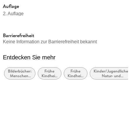
Auflage
2. Auflage
Seitenanzahl
26
Barrierefreiheit
Altersempfehlung
Keine Information zur Barrierefreiheit bekannt
ab 2 Jahre
Reihe
Entdecken Sie mehr
Kuh Lieselotte, 22
Bilderbücher:
Frühe
Frühe
Kinder/Jugendliche:
Autor/Autorin
Menschen,
Kindheit:
Kindheit:
Natur- und
Alexander Steffensmeier
Figuren,
Natur
Familie
Tiergeschichten
Charaktere
und Tiere
Verlag/Hersteller
FISCHER Sauerländer
Produktart
Pappe
Abbildungen
mit 31 frabigen Abbildungen