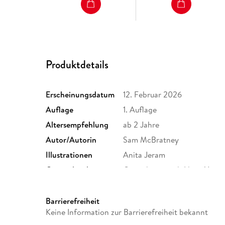
Produktdetails
Erscheinungsdatum
12. Februar 2026
Auflage
1. Auflage
Altersempfehlung
ab 2 Jahre
Autor/Autorin
Sam McBratney
Illustrationen
Anita Jeram
Originaltitel
Guess how much I love You -
Produktart
Pappe
Gewicht
530 g
Barrierefreiheit
Keine Information zur Barrierefreiheit bekannt
ISBN
9783737376303