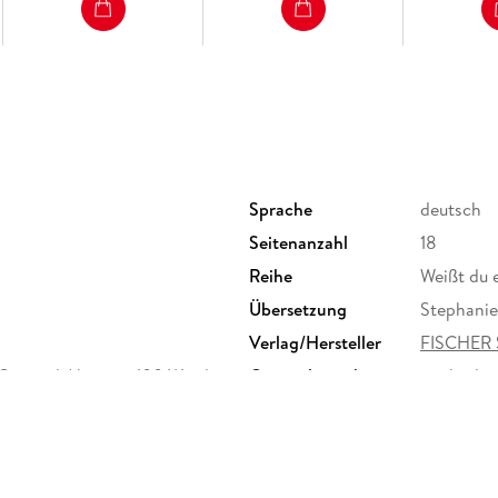
Sprache
deutsch
Seitenanzahl
18
Reihe
Weißt du e
Übersetzung
Stephani
Verlag/Hersteller
FISCHER 
 Out and About in 100 Words
Originalsprache
englisch
Abbildungen
70 farbig
Größe (L/B/H)
246/245/
Herstelleradresse
Fischer S