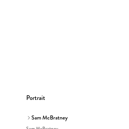
Portrait
Sam McBratney
Sam McBratney