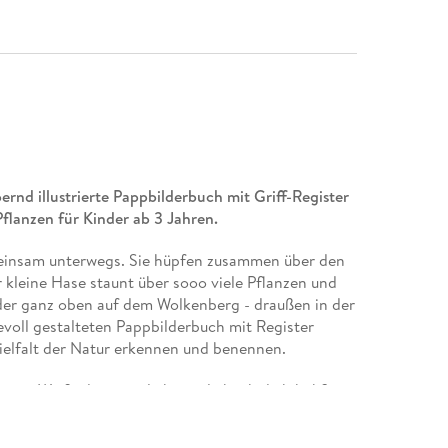
rnd illustrierte Pappbilderbuch mit Griff-Register
lanzen für Kinder ab 3 Jahren.
einsam unterwegs. Sie hüpfen zusammen über den
kleine Hase staunt über sooo viele Pflanzen und
der ganz oben auf dem Wolkenberg - draußen in der
bevoll gestalteten Pappbilderbuch mit Register
elfalt der Natur erkennen und benennen.
on »Weißt du eigentlich, wie lieb ich dich hab? «
nden neuen Illustrationen für Kinder ab 3 Jahren.