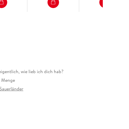
igentlich, wie lieb ich dich hab?
e Menge
Sauerländer
e Abbildungen
10 mm
auerländer GmbH, Hedderichstraße 114, 60596