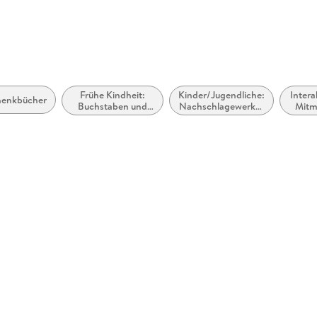
Frankfurt
produktsi
Frühe Kindheit:
Kinder/Jugendliche:
Intera
henkbücher
Buchstaben und
Nachschlagewerke:
Mitm
Wörter
Wörterbücher
Experi
Aktiv