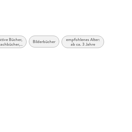
 am Main, Fischer Sauerländer GmbH,
cherheit@fischer-sauerlaender.de
ktive Bücher,
empfohlenes Alter:
Bilderbücher
achbücher,
ab ca. 3 Jahre
Bastel-,
mentier- und
itätssets für
Kinder