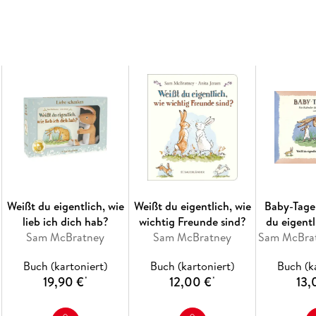
Ein erstes Naturbilderbuch: zusammen mit 
In 100 Bildwörtern viele Tiere und Pflanze
Stabiles Pappbilderbuch mit Register mit ne
Weißt du eigentlich, wie
Weißt du eigentlich, wie
Baby-Tage
lieb ich dich hab?
wichtig Freunde sind?
du eigentl
Sam McBratney
Sam McBratney
ich d
Buch (kartoniert)
Buch (kartoniert)
Buch (k
19,90 €
12,00 €
13,
*
*