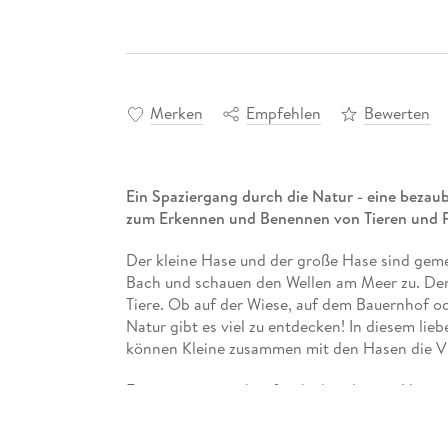
Merken
Empfehlen
Bewerten
Ein Spaziergang durch die Natur - eine bezaube
zum Erkennen und Benennen von Tieren und Pf
Der kleine Hase und der große Hase sind gem
Bach und schauen den Wellen am Meer zu. Der 
Tiere. Ob auf der Wiese, auf dem Bauernhof o
Natur gibt es viel zu entdecken! In diesem lie
können Kleine zusammen mit den Hasen die Vi
Ein ganz neues, aber für die berühmten Hasen v
typisches kleines Naturabenteuer mit bezauber