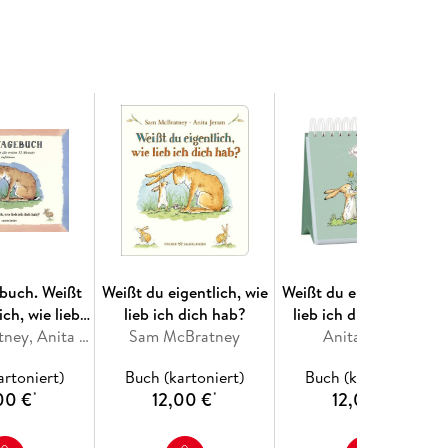
den Hasen die Vielfalt der Natur entdecken
n erkennen und benennen lernen
uen liebevollen Illustrationen von Anita Jeram
buch. Weißt
Weißt du eigentlich, wie
Weißt du eigentlich, wie
ich, wie lieb
lieb ich dich hab?
lieb ich dich hab? 99
ich hab?
Sam McBratney, Anita Jeram
Sam McBratney
Gründe, warum ich dic
Anita Jeram
so lieb habe
artoniert)
Buch (kartoniert)
Buch (kartoniert)
00 €
12,00 €
12,00 €
*
*
*