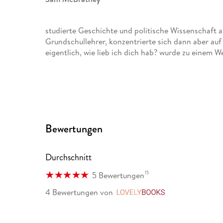
studierte Geschichte und politische Wissenschaft am
Grundschullehrer, konzentrierte sich dann aber auf
eigentlich, wie lieb ich dich hab? wurde zu einem 
Anita Jeram
ist in Portsmouth, England, geboren und aufgewach
Ausbildung in Manchester. Sie lebt mit ihrer Famil
Bewertungen
Erfolg eigene Geschichten entwickelt. Ein Welterfol
Sam McBratneys Weißt du eigentlich, wie lieb ich d
Durchschnitt
15
5 Bewertungen
Stephanie Menge
4 Bewertungen
von
LovelyBooks
ist freie Rundfunkautorin und Übersetzerin. Sie st
Publizistik und Neuere Geschichte und absolvierte