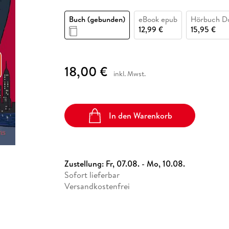
Fremdsprachige Bücher
n Lernhilfen
 Jugendbücher
eiber
Hörbuch Downloads im Bundle
cher
 Vergleich
 Puzzlezubehör
Lernen
New Adult
STABILO
Taschenbücher
Buch (gebunden)
eBook epub
Hörbuch D
hilfen
hriller
 Backen
er
lender
Ratgeber
12,99 €
15,95 €
op
hriller
Romance
Sachbücher
18,00 €
precher:innen
inkl. Mwst.
Science Fiction
Fremdsprachige Bücher
In den Warenkorb
Zustellung:
Fr, 07.08. - Mo, 10.08.
Sofort lieferbar
Versandkostenfrei