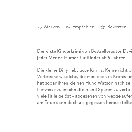
Merken
Empfehlen
Bewerten
Der erste Kinderkrimi von Bestsellerautor Da
jeder Menge Humor für Kinder ab 9 Jahren.
Die kleine Dilly liebt gute Krimis. Keine richt
Verbrechen. Solche, die man eben in Krimis fin
hat sogar ihren kleinen Hund Watson nach se
Hinweise zu erschnüffeln und Spuren zu verfo
viele Fälle gelöst - abgesehen von weggelauf
am Ende dann doch als gegessen herausstellten
luxuriösen Ozeandampfer auf der Reise von A
Meilen Ozean um sie herum. Der perfekte Ort fü
Oder MEHR!