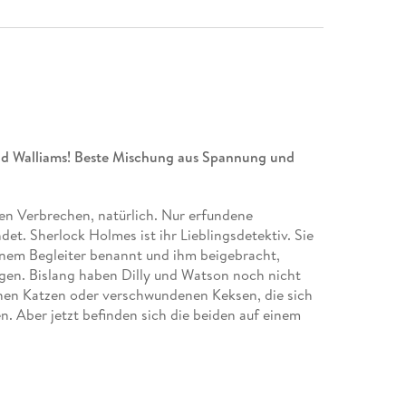
vid Walliams! Beste Mischung aus Spannung und
igen Verbrechen, natürlich. Nur erfundene
det. Sherlock Holmes ist ihr Lieblingsdetektiv. Sie
inem Begleiter benannt und ihm beigebracht,
lgen. Bislang haben Dilly und Watson noch nicht
enen Katzen oder verschwundenen Keksen, die sich
. Aber jetzt befinden sich die beiden auf einem
merika nach London. Tausend Passagiere. Tausend
r einen Mord . . . Oder zwei. Oder drei. Oder vier.