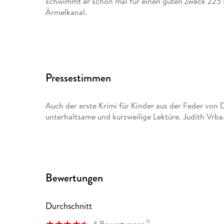
schwimmt er schon mal für einen guten Zweck 225 
Ärmelkanal.
Bettina Münch,
Übersetzerin, Lektorin und Autorin, wurde 1962 geb
Pressestimmen
Pädagogik in Marburg/Lahn.
Auch der erste Krimi für Kinder aus der Feder von Da
unterhaltsame und kurzweilige Lektüre. Judith Vrba
Bewertungen
Durchschnitt
15