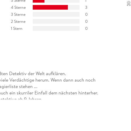
5 Sterne
1
4 Sterne
3
3 Sterne
0
2 Sterne
0
1 Stern
0
ten Detektiv der Welt aufklären.
 viele Verdächtige herum. Wenn dann auch noch
ierliste stehen ...
uch ein skurriler Einfall dem nächsten hinterher.
Detektive ab 9 Jahren