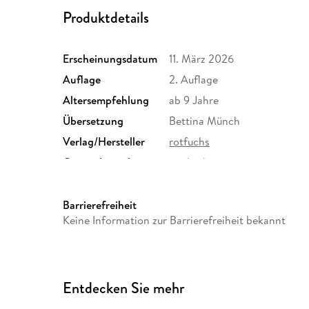
Produktdetails
Erscheinungsdatum
11. März 2026
Auflage
2. Auflage
Altersempfehlung
ab 9 Jahre
Übersetzung
Bettina Münch
Verlag/Hersteller
rotfuchs
Originalsprache
englisch
Abbildungen
2 farbige Abbildungen, 178 
Größe (L/B/H)
217/146/29 mm
Barrierefreiheit
Keine Information zur Barrierefreiheit bekannt
Herstelleradresse
Fischer Sauerländer GmbH, 
Frankfurt am Main, Fischer 
produktsicherheit@fischer-s
Entdecken Sie mehr