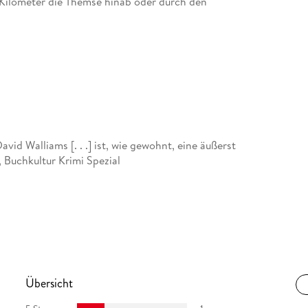
Kilometer die Themse hinab oder durch den
oren. Sie studierte Germanistik, Anglistik und
vid Walliams [. . .] ist, wie gewohnt, eine äußerst
, Buchkultur Krimi Spezial
Übersicht