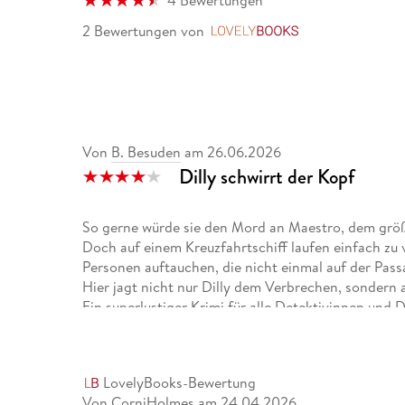
4 Bewertungen
2 Bewertungen
von
LovelyBooks
Von
B. Besuden
am
26.06.2026
Dilly schwirrt der Kopf
So gerne würde sie den Mord an Maestro, dem größ
Doch auf einem Kreuzfahrtschiff laufen einfach zu
Personen auftauchen, die nicht einmal auf der Passag
Hier jagt nicht nur Dilly dem Verbrechen, sondern a
Ein superlustiger Krimi für alle Detektivinnen und 
LovelyBooks-Bewertung
Von CorniHolmes
am
24.04.2026