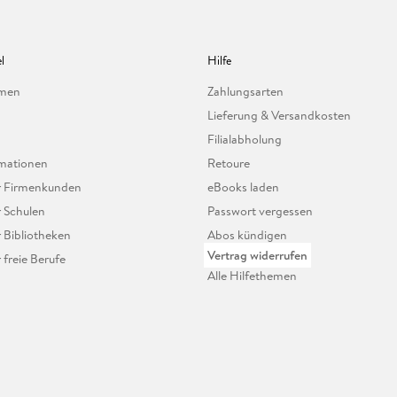
l
Hilfe
hmen
Zahlungsarten
Lieferung & Versandkosten
Filialabholung
mationen
Retoure
ür Firmenkunden
eBooks laden
r Schulen
Passwort vergessen
r Bibliotheken
Abos kündigen
Vertrag widerrufen
r freie Berufe
Alle Hilfethemen