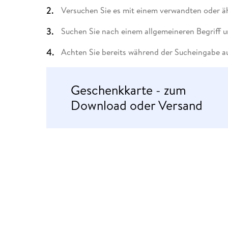
Leseempfehlung
eBook Abonnement
Postkarten
Westerman
Kinder- &
Kugelschr
Versuchen Sie es mit einem verwandten oder äh
Hörbuchsprecher
Günstige Spielwaren
Wochenkalender
Kinderbü
Romane
Geräte im
Puzzles &
Schule & 
Buchtrends auf Social Media
eBooks verschenken
Klett Lern
Krimis & T
Buchkalender
Kochen &
Sachbüch
Sprachka
Suchen Sie nach einem allgemeineren Begriff u
büchermenschen
Duden Sh
Romane
Krimis & T
Achten Sie bereits während der Sucheingabe au
Top Autor:innen
Hörspiele
Manga
Top Serien
Hörbuchs
Geschenkkarte - zum
Gebrauchtbuch
Download oder Versand