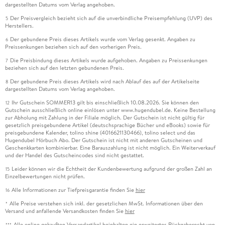
dargestellten Datums vom Verlag angehoben.
Der Preisvergleich bezieht sich auf die unverbindliche Preisempfehlung (UVP) des
5
Herstellers.
Der gebundene Preis dieses Artikels wurde vom Verlag gesenkt. Angaben zu
6
Preissenkungen beziehen sich auf den vorherigen Preis.
Die Preisbindung dieses Artikels wurde aufgehoben. Angaben zu Preissenkungen
7
beziehen sich auf den letzten gebundenen Preis.
Der gebundene Preis dieses Artikels wird nach Ablauf des auf der Artikelseite
8
dargestellten Datums vom Verlag angehoben.
Ihr Gutschein SOMMER13 gilt bis einschließlich 10.08.2026. Sie können den
12
Gutschein ausschließlich online einlösen unter www.hugendubel.de. Keine Bestellung
zur Abholung mit Zahlung in der Filiale möglich. Der Gutschein ist nicht gültig für
gesetzlich preisgebundene Artikel (deutschsprachige Bücher und eBooks) sowie für
preisgebundene Kalender, tolino shine (4016621130466), tolino select und das
Hugendubel Hörbuch Abo. Der Gutschein ist nicht mit anderen Gutscheinen und
Geschenkkarten kombinierbar. Eine Barauszahlung ist nicht möglich. Ein Weiterverkauf
und der Handel des Gutscheincodes sind nicht gestattet.
Leider können wir die Echtheit der Kundenbewertung aufgrund der großen Zahl an
15
Einzelbewertungen nicht prüfen.
Alle Informationen zur Tiefpreisgarantie finden Sie
hier
16
Alle Preise verstehen sich inkl. der gesetzlichen MwSt. Informationen über den
*
Versand und anfallende Versandkosten finden Sie
hier
Alle online gekauften Versandartikel beinhalten ein erweitertes Rückgaberecht von
***