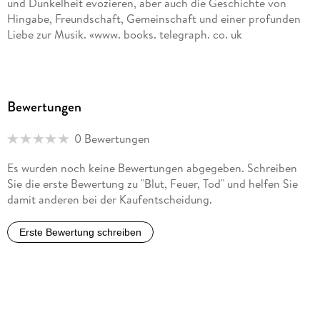
und Dunkelheit evozieren, aber auch die Geschichte von
Hingabe, Freundschaft, Gemeinschaft und einer profunden
Liebe zur Musik. «www. books. telegraph. co. uk
»Alles ist fundiert, gut geschrieben und recherchiert, aber es
sind die Kapitel über den Black Metal und Satanismus, die
den Leser in den Würgegriff nehmen. «Göteborgs-Posten
Bewertungen
0 Bewertungen
Es wurden noch keine Bewertungen abgegeben. Schreiben
Sie die erste Bewertung zu "Blut, Feuer, Tod" und helfen Sie
damit anderen bei der Kaufentscheidung.
Erste Bewertung schreiben