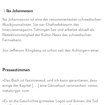
Über die Autoren (479)
Ika Johannesson
Danksagungen (480)
Ika Johannesson ist eine der renommiertesten schwedischen
Jetzt reinlesen:
Inhaltsverzeichnis(pdf)
Musikjournalisten. Sie war Chefredakteurin des
Interviewmagazins Tidningen Sex und arbeitet aktuell als
Redaktionsmitglied der Kultur-News des schwedischen
Fernsehens.
Jon Jefferson Klingberg ist schon seit den Achtzigern einer
der aktivsten schwedischen Gitarristen, der in Bands wie
unter anderem Docenterna und Whale gespielt hat. Seine
Leidenschaft gilt der Musik und der Liebe zur Literatur.
Pressestimmen
»Das Buch ist faszinierend, und ich kann garantieren, dass
einige der Kapitel [. . .] eine Gänsehaut verursachen. «www.
metalcrypt. com
»Es ist die Geschichte grotesker Logos und Ikonen, die Tod