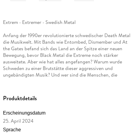
Extrem - Extremer - Swedish Metal
Anfang der 1990er revolutionierte schwedischer Death Metal
die Musikwelt. Mit Bands wie Entombed, Dismember und At
the Gates befand sich das Land an der Spitze einer neuen
Bewegung, bevor Black Metal die Extreme noch stärker
ausweitete. Aber wie hat alles angefangen? Warum wurde
Schweden zu einer Brutstätte dieser aggressiven und
ungebändigten Musik? Und wer sind die Menschen, die
vorangetrieben haben?
Blut, Feuer, Tod: Eine Geschichte des schwedischen Metal
erzählt die Entwicklung des Genres von den Rock-Vorreitern
Produktdetails
der Siebziger über die satanischen Auswüchse der Neunziger
bis zu den vielfältigsten Erscheinungsformen der heutigen
Erscheinungsdatum
Szene. Das spannende Buch konzentriert sich auf die
25. April 2024
Phänomene, welche die Szene in ihrem Wandel
vorangetrieben haben, der nicht nur auf musikalischer,
Sprache
sondern auch auf ästhetischer und ideologischer Ebene