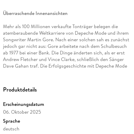
Überraschende Innenansichten
Mehr als 100 Millionen verkaufte Tonträger belegen die
atemberaubende Weltkarriere von Depeche Mode und ihrem
Songwriter Martin Gore. Nach einer solchen sah es zunächst
jedoch gar nicht aus: Gore arbeitete nach dem Schulbesuch
ab 1977 bei einer Bank. Die Dinge änderten sich, als er erst
Andrew Fletcher und Vince Clarke, schließlich den Sänger
Dave Gahan traf. Die Erfolgsgeschichte mit Depeche Mode
nahm ihren Lauf. Es ist eine Story, die eng mit Deutschland
verknüpft ist: Von 1984 bis 1985 lebte Gore mit seiner
deutschen Freundin Christina Friedrich in Berlin. Er war zu
Produktdetails
dieser Zeit Vorreiter einer androgynen und dunklen
Bewegung, trug Röcke, Leder und schwarzen Nagellack.
Erscheinungsdatum
Ob zu dieser Zeit oder später, als Martin Gore die
06. Oktober 2025
Schattenseiten des Daseins als Rockstar kennenlernte, eine
traumatische Scheidung durchlebte oder Menschen aus
Sprache
seinem Umfeld starben: Immer wieder gelang und gelingt es
deutsch
ihm, seine Erfahrungen in Songs zu verarbeiten. Songs, die