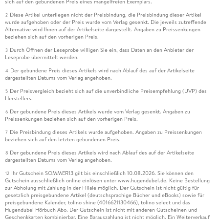
sich auf den gebundenen Preis eines mangelfreien Exemplars.
Diese Artikel unterliegen nicht der Preisbindung, die Preisbindung dieser Artikel
2
wurde aufgehoben oder der Preis wurde vom Verlag gesenkt. Die jeweils zutreffende
Alternative wird Ihnen auf der Artikelseite dargestellt. Angaben zu Preissenkungen
beziehen sich auf den vorherigen Preis.
Durch Öffnen der Leseprobe willigen Sie ein, dass Daten an den Anbieter der
3
Leseprobe übermittelt werden.
Der gebundene Preis dieses Artikels wird nach Ablauf des auf der Artikelseite
4
dargestellten Datums vom Verlag angehoben.
Der Preisvergleich bezieht sich auf die unverbindliche Preisempfehlung (UVP) des
5
Herstellers.
Der gebundene Preis dieses Artikels wurde vom Verlag gesenkt. Angaben zu
6
Preissenkungen beziehen sich auf den vorherigen Preis.
Die Preisbindung dieses Artikels wurde aufgehoben. Angaben zu Preissenkungen
7
beziehen sich auf den letzten gebundenen Preis.
Der gebundene Preis dieses Artikels wird nach Ablauf des auf der Artikelseite
8
dargestellten Datums vom Verlag angehoben.
Ihr Gutschein SOMMER13 gilt bis einschließlich 10.08.2026. Sie können den
12
Gutschein ausschließlich online einlösen unter www.hugendubel.de. Keine Bestellung
zur Abholung mit Zahlung in der Filiale möglich. Der Gutschein ist nicht gültig für
gesetzlich preisgebundene Artikel (deutschsprachige Bücher und eBooks) sowie für
preisgebundene Kalender, tolino shine (4016621130466), tolino select und das
Hugendubel Hörbuch Abo. Der Gutschein ist nicht mit anderen Gutscheinen und
Geschenkkarten kombinierbar. Eine Barauszahlung ist nicht möglich. Ein Weiterverkauf