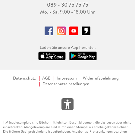
ausmacht und warum für die Organisation des Familienlebens ein
089 - 30 75 75 75
Interview mal kurz pausiert.
Mo. - Sa. 9.00 - 18.00 Uhr
Kaputtmachen und ganz neu zusammensetzen 251
In der Remix-Kultur findet Martin Gore die Möglichkeit, mit
anderen Perspektiven auf die Tracks zu blicken.
Laden Sie unsere App herunter.
Memento Mori 255
Warum der Schock nach Andy Fletchers Tod zu zumindest einer
guten Sache führte, warum der Ausstieg von Vince Clarke 1981
genau zur rechten Zeit kam und wieso der Beginn des Krieges in
der Ukraine Martin Gore besonders mitnimmt.
Datenschutz
AGB
Impressum
Widerrufsbelehrung
Datenschutzeinstellungen
Anhang: Diskografie, Videografie, Tourografie 269
Danksagung 288
Mängelexemplare sind Bücher mit leichten Beschädigungen, die das Lesen aber nicht
1
einschränken. Mängelexemplare sind durch einen Stempel als solche gekennzeichnet.
Die frühere Buchpreisbindung ist aufgehoben. Angaben zu Preissenkungen beziehen