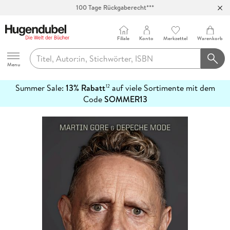
100 Tage Rückgaberecht***
Abholung in über 100 Filialen
Filiale
Konto
Merkzettel
Warenkorb
Hugendubel
Menu
Summer Sale:
13% Rabatt
auf viele Sortimente mit dem
12
mehr
Code
SOMMER13
erfahren