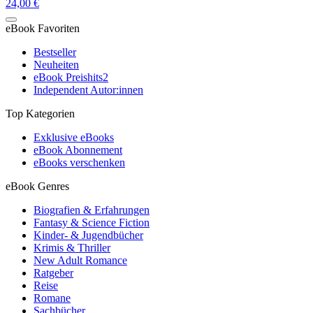
24,00 €
eBook Favoriten
Bestseller
Neuheiten
eBook Preishits
2
Independent Autor:innen
Top Kategorien
Exklusive eBooks
eBook Abonnement
eBooks verschenken
eBook Genres
Biografien & Erfahrungen
Fantasy & Science Fiction
Kinder- & Jugendbücher
Krimis & Thriller
New Adult Romance
Ratgeber
Reise
Romane
Sachbücher