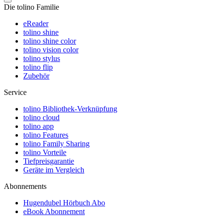
Die tolino Familie
eReader
tolino shine
tolino shine color
tolino vision color
tolino stylus
tolino flip
Zubehör
Service
tolino Bibliothek-Verknüpfung
tolino cloud
tolino app
tolino Features
tolino Family Sharing
tolino Vorteile
Tiefpreisgarantie
Geräte im Vergleich
Abonnements
Hugendubel Hörbuch Abo
eBook Abonnement