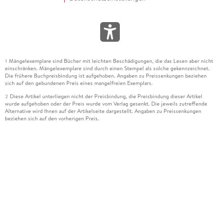
Mängelexemplare sind Bücher mit leichten Beschädigungen, die das Lesen aber nicht
1
einschränken. Mängelexemplare sind durch einen Stempel als solche gekennzeichnet.
Die frühere Buchpreisbindung ist aufgehoben. Angaben zu Preissenkungen beziehen
sich auf den gebundenen Preis eines mangelfreien Exemplars.
Diese Artikel unterliegen nicht der Preisbindung, die Preisbindung dieser Artikel
2
wurde aufgehoben oder der Preis wurde vom Verlag gesenkt. Die jeweils zutreffende
Alternative wird Ihnen auf der Artikelseite dargestellt. Angaben zu Preissenkungen
beziehen sich auf den vorherigen Preis.
Durch Öffnen der Leseprobe willigen Sie ein, dass Daten an den Anbieter der
3
Leseprobe übermittelt werden.
Der gebundene Preis dieses Artikels wird nach Ablauf des auf der Artikelseite
4
dargestellten Datums vom Verlag angehoben.
Der Preisvergleich bezieht sich auf die unverbindliche Preisempfehlung (UVP) des
5
Herstellers.
Der gebundene Preis dieses Artikels wurde vom Verlag gesenkt. Angaben zu
6
Preissenkungen beziehen sich auf den vorherigen Preis.
Die Preisbindung dieses Artikels wurde aufgehoben. Angaben zu Preissenkungen
7