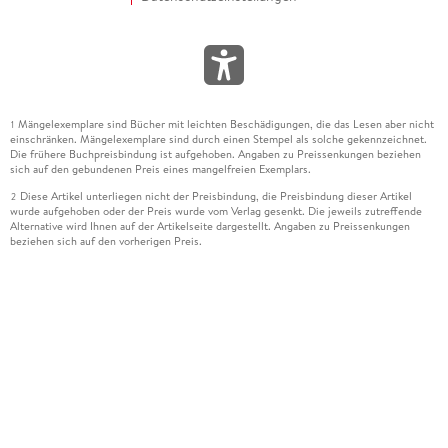
Mängelexemplare sind Bücher mit leichten Beschädigungen, die das Lesen aber nicht
1
einschränken. Mängelexemplare sind durch einen Stempel als solche gekennzeichnet.
Die frühere Buchpreisbindung ist aufgehoben. Angaben zu Preissenkungen beziehen
sich auf den gebundenen Preis eines mangelfreien Exemplars.
Diese Artikel unterliegen nicht der Preisbindung, die Preisbindung dieser Artikel
2
wurde aufgehoben oder der Preis wurde vom Verlag gesenkt. Die jeweils zutreffende
Alternative wird Ihnen auf der Artikelseite dargestellt. Angaben zu Preissenkungen
beziehen sich auf den vorherigen Preis.
Durch Öffnen der Leseprobe willigen Sie ein, dass Daten an den Anbieter der
3
Leseprobe übermittelt werden.
Der gebundene Preis dieses Artikels wird nach Ablauf des auf der Artikelseite
4
dargestellten Datums vom Verlag angehoben.
Der Preisvergleich bezieht sich auf die unverbindliche Preisempfehlung (UVP) des
5
Herstellers.
Der gebundene Preis dieses Artikels wurde vom Verlag gesenkt. Angaben zu
6
Preissenkungen beziehen sich auf den vorherigen Preis.
Die Preisbindung dieses Artikels wurde aufgehoben. Angaben zu Preissenkungen
7