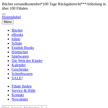
Bücher versandkostenfrei*
100 Tage Rückgaberecht***
Abholung in
über 100 Filialen
Hugendubel
Menu
Bücher
eBooks
tolino
Schule
English Books
Hörbücher
Spielwaren
Die Welt der Kinder
Kalender
Geschenke
Schreibwaren
SALE²
Filiale finden
Service & Hilfe
Kontakt
Newsletter