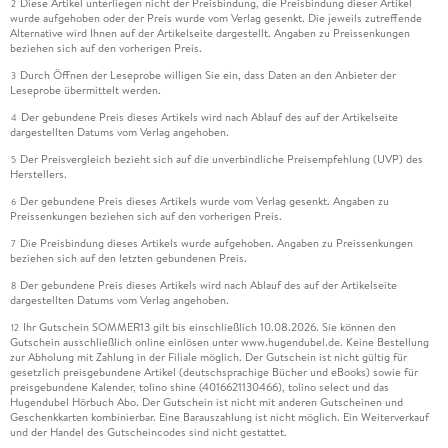
Diese Artikel unterliegen nicht der Preisbindung, die Preisbindung dieser Artikel
2
wurde aufgehoben oder der Preis wurde vom Verlag gesenkt. Die jeweils zutreffende
Alternative wird Ihnen auf der Artikelseite dargestellt. Angaben zu Preissenkungen
beziehen sich auf den vorherigen Preis.
Durch Öffnen der Leseprobe willigen Sie ein, dass Daten an den Anbieter der
3
Leseprobe übermittelt werden.
Der gebundene Preis dieses Artikels wird nach Ablauf des auf der Artikelseite
4
dargestellten Datums vom Verlag angehoben.
Der Preisvergleich bezieht sich auf die unverbindliche Preisempfehlung (UVP) des
5
Herstellers.
Der gebundene Preis dieses Artikels wurde vom Verlag gesenkt. Angaben zu
6
Preissenkungen beziehen sich auf den vorherigen Preis.
Die Preisbindung dieses Artikels wurde aufgehoben. Angaben zu Preissenkungen
7
beziehen sich auf den letzten gebundenen Preis.
Der gebundene Preis dieses Artikels wird nach Ablauf des auf der Artikelseite
8
dargestellten Datums vom Verlag angehoben.
Ihr Gutschein SOMMER13 gilt bis einschließlich 10.08.2026. Sie können den
12
Gutschein ausschließlich online einlösen unter www.hugendubel.de. Keine Bestellung
zur Abholung mit Zahlung in der Filiale möglich. Der Gutschein ist nicht gültig für
gesetzlich preisgebundene Artikel (deutschsprachige Bücher und eBooks) sowie für
preisgebundene Kalender, tolino shine (4016621130466), tolino select und das
Hugendubel Hörbuch Abo. Der Gutschein ist nicht mit anderen Gutscheinen und
Geschenkkarten kombinierbar. Eine Barauszahlung ist nicht möglich. Ein Weiterverkauf
und der Handel des Gutscheincodes sind nicht gestattet.