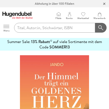
Abholung in über 100 Filialen
Filiale
Konto
Merkzettel
Warenkorb
Hugendubel
Menu
Summer Sale:
13% Rabatt
auf viele Sortimente mit dem
12
mehr
Code
SOMMER13
erfahren