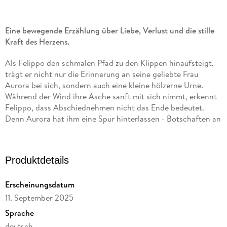
Eine bewegende Erzählung über Liebe, Verlust und die stille
Kraft des Herzens.
Als Felippo den schmalen Pfad zu den Klippen hinaufsteigt,
trägt er nicht nur die Erinnerung an seine geliebte Frau
Aurora bei sich, sondern auch eine kleine hölzerne Urne.
Während der Wind ihre Asche sanft mit sich nimmt, erkennt
Felippo, dass Abschiednehmen nicht das Ende bedeutet.
Denn Aurora hat ihm eine Spur hinterlassen - Botschaften an
Orten, die sie einst gemeinsam liebten. Von den sandigen
Dünen bis hin zu den Bergen, die ihre Sehnsucht nach
Freiheit spiegelten, führt ihn ihre Liebe auf eine Reise. Und
Produktdetails
Felippo begreift: Wahre Liebe vergeht nicht - selbst dann
nicht, wenn die Erinnerungen verblassen. Mit poetischer
Erscheinungsdatum
Tiefe und einfühlsamen Worten erzählt Jando eine
Geschichte voller Hoffnung - über Abschied, der nicht das
11. September 2025
Ende ist, und über Liebe, die bleibt - wie der Wind, der uns
Sprache
sanft berührt, auch wenn wir ihn nicht sehen.
deutsch