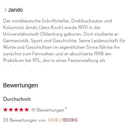
Jando
Der norddeutsche Schriftsteller, Drehbuchautor und
Kolumnist Jando (Jens Koch) wurde 1970 in der
Universitätsstadt Oldenburg geboren. Dort studierte er
Germanistik, Sport und Geschichte. Seine Leidenschaft für
Worte und Geschichten im eigentlichen Sinne führte ihn
zunächst zum Fernsehen und er absolvierte 1998 ein
Praktikum bei RTL, das in einer Festanstellung als
Aufnahmeleiter mündete.
Vom produktionellen Ablauf wechselte er 2002 in die
Bewertungen
fiktionale Redaktion. Er schrieb an ersten Treatments und
Exposés und schließlich auch an Drehbüchern mit. Von Köln
Durchschnitt
führte ihn sein weiterer Lebensweg nach Bremen, wo er als
Creative Director im Werbebereich arbeitete. Er entwickelte
15
41 Bewertungen
Konzepte für Werbekampagnen und schrieb Drehbücher für
TV-Spots, die dann auch von ihm produziert wurden.
33 Bewertungen
von
LovelyBooks
In all dieser Zeit begleitet ihn der Wunsch, eigene Bücher zu