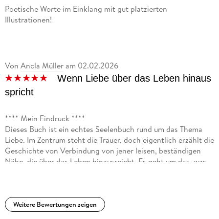
mit den unterschiedlichsten Kulturdarbietungen.
Poetische Worte im Einklang mit gut platzierten
Illustrationen!
Weiterhin engagiert sich Jando ehrenamtlich für die NCL-
Stiftung, sowie für die Kinderhilfsorganisation Ein Herz für
Kinder und unterstützt die Robben-Kampagne der
Tierrechtsorganisation PETA .
Von
Ancla Müller
am
02.02.2026
Wenn Liebe über das Leben hinaus
spricht
**** Mein Eindruck ****
Dieses Buch ist ein echtes Seelenbuch rund um das Thema
Liebe. Im Zentrum steht die Trauer, doch eigentlich erzählt die
Geschichte von Verbindung von jener leisen, beständigen
Nähe, die über das Leben hinausreicht. Es geht um das, was
das Herz weiß, auch wenn Worte fehlen, und um das, was das
Leben im Kern wirklich ausmacht. Der Protagonist
verabschiedet sich von seiner geliebten Frau und trifft Jahre
später auf Clara. Sie kommt ihm seltsam vertraut vor, ohne
Weitere Bewertungen zeigen
dass er sagen könnte, warum. Gemeinsam begeben sie sich