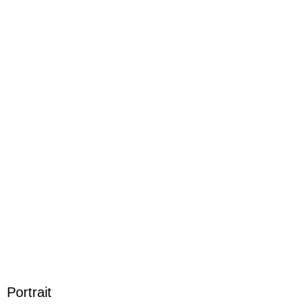
ISBN
9783986602475
Herstelleradresse
Kampenwand Verlag, Martinistr. 7, 83370 Seeon-Seebruck,
info@kampenwand-verlag.de
Portrait