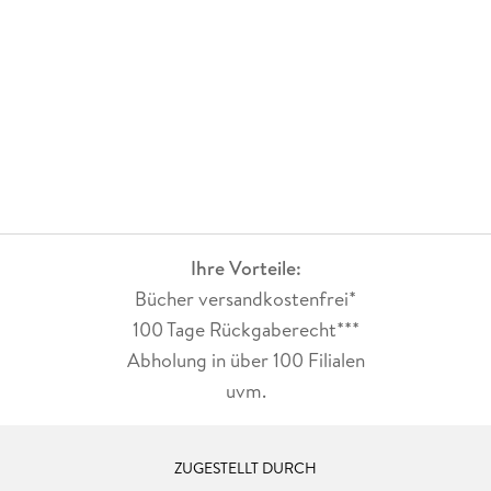
Blickwinkel auf Trauer, Liebe und Verbundenheit. Dieses Buch
tröstet leise.
Ihre Vorteile:
Bücher versandkostenfrei*
100 Tage Rückgaberecht***
Abholung in über 100 Filialen
uvm.
ZUGESTELLT DURCH