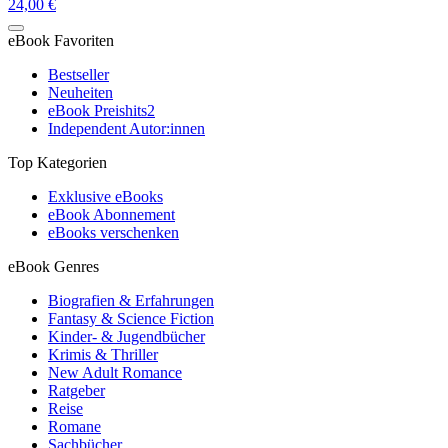
24,00 €
eBook Favoriten
Bestseller
Neuheiten
eBook Preishits
2
Independent Autor:innen
Top Kategorien
Exklusive eBooks
eBook Abonnement
eBooks verschenken
eBook Genres
Biografien & Erfahrungen
Fantasy & Science Fiction
Kinder- & Jugendbücher
Krimis & Thriller
New Adult Romance
Ratgeber
Reise
Romane
Sachbücher