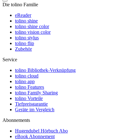
Die tolino Familie
eReader
tolino shine
tolino shine color
tolino vision color
tolino stylus
tolino flip
Zubehör
Service
tolino Bibliothek-Verknüpfung
tolino cloud
tolino app
tolino Features
tolino Family Sharing
tolino Vorteile
Tiefpreisgarantie
Geräte im Vergleich
Abonnements
Hugendubel Hörbuch Abo
eBook Abonnement